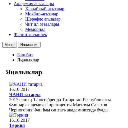
Академия әгъзалары
Хакыйкый әгъзалар
Мөхбир-әгьзалар
Шәрәфле әгьзалар
Чит ил әгьзалары
Мемориал
Фәнни эшчәнлек
Меню
Навигация
Баш бит
Яңалыклар
Яңалыклар
16.10.2017
ЧАНИ татарча
2017 елның 12 октябрендә Татарстан Республикасы
Фәннәр академиясе президенты Мәгъзүм Сәлахов
Черногория Фән һәм сәнгать академиясендә булды.
16.10.2017
Төркия