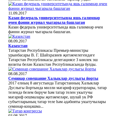
11.09.2017
Казан федераль университетында яшь галимнәр
өчен фәнни журнал чыгарыла башлаган
Казан федераль университетында яшь галимнәр өчен
фәнни журнал чыгарыла башлаган.
08.09.2017
Казахстан
Татарстан Республикасы Премьер-министры
урынбасары В. Г. Шайхразиев җитәкчелегендәге
Татарстан Республикасы делегациясе 3 көнлек эш
визиты белән Казахстан Республикасында булды.
08.08.2017
Семинар совещание Халыклар дуслыгы йорты
2017 елның 8 августында Татарстанның Халыклар
Дуслыгы йортында милли мәгариф кураторлары, татар
телендә белем бирүче һәм татар телен укытучы
мәгариф оешмалары җитәкчеләре, шулай ук РФ
субъетларының татар теле һәм әдәбияты укытучылары
семинар-киңәшмә...
03.08.2017