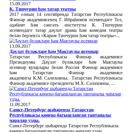
15.09.2017
К. Тинчурин һәм татар театры
2017 елның 14 сентябрендә Татарстан Республикасы
Фәннәр академиясенең Г. Ибраһимов исемендәге Тел,
әдәбият һәм сәнгать институты К. Тинчурин
исемендәге татар дәүләт драма һәм комедия театры
белән берлектә «Кәрим Тинчурин һәм татар театры»...
13.09.2017
Дәүләт бүләкләре һәм Мактаулы исемнәр
Татарстан Республикасы Фәннәр академиясе
Президиумы Дәүләт бүләкләре һәм Мактаулы
исемнәр яулаулары белән
Россия Фәннәр академиясе
һәм Татарстан Фәннәр академиясе
академигы
К.М.
Салиховны,
Татарстан Республикасы
Фәннәр академиясе президенты М.Х.
Сәләховны, ...
11.09.2017
Санкт-Петербург шәһәрендә Татарстан
Республикасы көненә багышланган тантаналы
чаралар узды.
Санкт-Петербург шәһәрендә Татарстан Республикасы
көненә багышланган тантаналы чаралар узды.