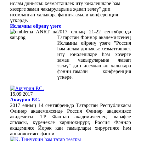
ислам дөньясы: хезмәттәшлек итү юнәлешләре һәм
хәзерге заман чакыруларына җавап эзләү" дип
исемләнгән халыкара фәнни-гамәли конференция
үткәрде.
Исламны өйрәнү үзәге
2017 елның 21-22 сентябрендә
Татарстан Фәннәр академиясенең
Исламны өйрәнү үзәге "Россия
һәм ислам дөньясы: хезмәттәшлек
итү юнәлешләре һәм хәзерге
заман чакыруларына җавап
эзләү" дип исемләнгән халыкара
фәнни-гамәли конференция
үткәрә.
...
15.09.2017
Акчурин Р.С.
2017 елның 14 сентябреньдә Татарстан Республикасы
Фәннәр академиясендә Россия Фәннәр академиясе
академигы, ТР Фәннәр академиясенең шәрәфле
әгъзасы, күренекле кардиохирург, Россия Фәннәр
академиясе Йөрәк кан тамырлары хирургиясе һәм
ангиологиясе фәнни...