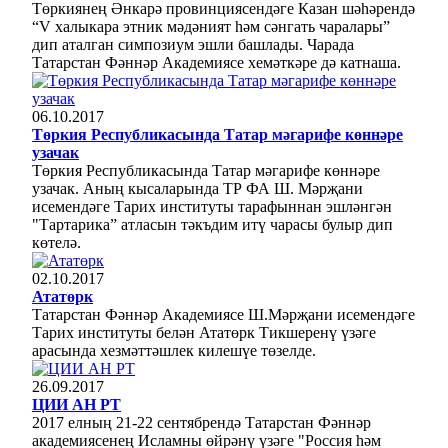
Төркиянең Әнкарә провинциясендәге Казан шәһәрендә
“V халыкара этник мәдәният һәм сәнгать чаралары”
дип аталган симпозиум эшли башлады. Чарада
Татарстан Фәннәр Академиясе хемәткәре дә катнаша.
06.10.2017
Төркия Республикасында Татар мәгарифе көннәре
узачак
Төркия Республикасында Татар мәгарифе көннәре
узачак. Аның кысаларында ТР ФА Ш. Мәрҗани
исемендәге Тарих институты тарафыннан эшләнгән
"Тартарика” атласын тәкъдим итү чарасы булыр дип
көтелә.
02.10.2017
Ататөрк
Татарстан Фәннәр Академиясе Ш.Мәрҗани исемендәге
Тарих институты белән Ататөрк Тикшеренү үзәге
арасында хезмәттәшлек килешүе төзелде.
26.09.2017
ЦИИ АН РТ
2017 елның 21-22 сентябрендә Татарстан Фәннәр
академиясенең Исламны өйрәнү үзәге "Россия һәм