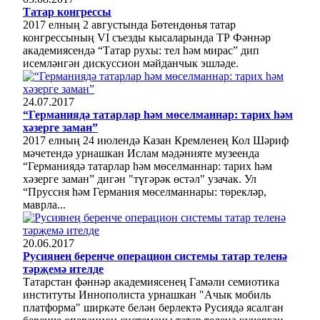
Татар конгрессы
2017 елның 2 августында Бөтендөнья татар
конгрессының VI съезды кысаларында ТР Фәннәр
академиясендә “Татар рухы: тел һәм мирас” дип
исемләнгән дискуссион мәйданчык эшләде.
24.07.2017
“Германиядә татарлар һәм мөселманнар: тарих һәм
хәзерге заман”
2017 елның 24 июлендә Казан Кремленең Кол Шәриф
мәчетендә урнашкан Ислам мәдәнияте музеенда
“Германиядә татарлар һәм мөселманнар: тарих һәм
хәзерге заман” дигән "түгәрәк өстәл" узачак. Ул
“Пруссия һәм Германия мөселманнары: төрекләр,
маврла...
20.06.2017
Русиянең беренче операцион системы татар теленә
тәрҗемә ителде
Татарстан фәннәр академиясенең Гамәли семиотика
институты Иннополиста урнашкан "Ачык мобиль
платформа" ширкәте белән берлектә Русиядә ясалган