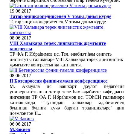
беренче операцион системаны татар теленә күчергән.
19.06.2017
Татар энциклопедиясенең V томы дөнья күрде
Татар энциклопедиясенең V томы дөнья күрде.
08.06.2017
VIII Халыкара төрек лингвистик җәмгыяте
конгрессы
ТР ФА Г. Ибраһимов ис. Тел, әдәбият һәм сәнгать
институты галимнәре VIII Халыкара төрек лингвистик
җәмгыяте конгрессында катнашты.
08.06.2017
II Бөтенроссия фәнни-гамәли конференциясе
М. Акмулла ис. Башкорт дәүләт педагогия
университетының татар теле һәм әдәбияте кафедрасы
нигезендә ТР ФА Г. Ибраһимов ис. ТӘһСИ галимнәре
катнашында "Тугандаш халыклар әдәбиятенең
буыннан буынга кучә барган традицияләре" дип
исемләнгән II...
06.06.2017
М.Закиев