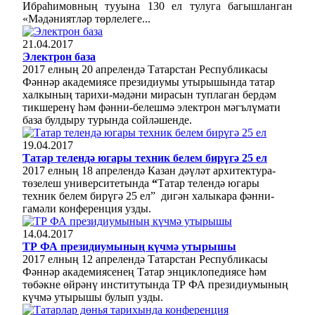
Ибраһимовның тууына 130 ел тулуга багышланган
«Мәдәниятләр төрлелеге...
21.04.2017
Электрон база
2017 елның 20 апрелендә Татарстан Республикасы
Фәннәр академиясе президиумы утырышында татар
халкының тарихи-мәдәни мирасын туплаган бердәм
тикшеренү һәм фәнни-белешмә электрон мәгълүмати
база булдыру турында сойләшенде.
19.04.2017
Татар телендә югары техник белем бирүгә 25 ел
2017 елны
ң
18 апрел
ендә
К
азан дәүләт архитектура-
төзелеш университетында
“
Татар телендә югары
техник белем бирүгә 25 ел”
дигән х
алыкара фәнни-
гамәли конференция
узды
.
14.04.2017
ТР ФА президиумының күчмә утырышы
2017 елның 12 апрелендә Татарстан Республикасы
Фәннәр академиясенең Татар энциклопедиясе һәм
төбәкне өйрәнү институтында ТР ФА президиумының
күчмә утырышы булып узды.