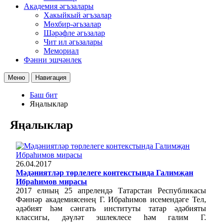
Академия әгъзалары
Хакыйкый әгъзалар
Мөхбир-әгьзалар
Шәрәфле әгьзалар
Чит ил әгьзалары
Мемориал
Фәнни эшчәнлек
Меню
Навигация
Баш бит
Яңалыклар
Яңалыклар
26.04.2017
Мәдәниятләр төрлелеге контекстында Галимҗан
Ибраһимов мирасы
2017 елның 25 апрелендә Татарстан Республикасы
Фәннәр академиясенең Г. Ибраһимов исемендәге Тел,
әдәбият һәм сәнгать институты татар әдәбияты
классигы, дәүләт эшлеклесе һәм галим Г.