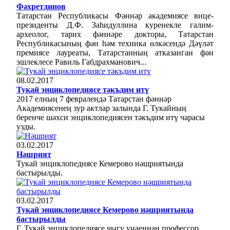
Фәхретдинов
Татарстан Республикасы Фәннәр академиясе вице-
президенты Д.Ф. Заһидуллина куренекле галим-
археолог, тарих фәннәре докторы, Татарстан
Республикасының фән һәм техника өлкәсендә Дәүләт
премиясе лауреаты, Татарстанның атказанган фән
эшлеклесе Равиль Габдрахманович...
08.02.2017
Тукай энциклопедиясе тәкъдим итү
2017 елның 7 февралендә Татарстан фәннәр
Академиясенең зур актлар залында Г. Тукайның
беренче шәхси энциклопедиясен тәкъдим итү чарасы
узды.
03.02.2017
Нәшрият
Тукай энциклопедиясе Кемерово нәшриятында
бастырылды.
03.02.2017
Тукай энциклопедиясе Кемерово нәшриятында
бастырылды
Г. Тукай энциклопедиясе чыгу уңаеннан профессор,