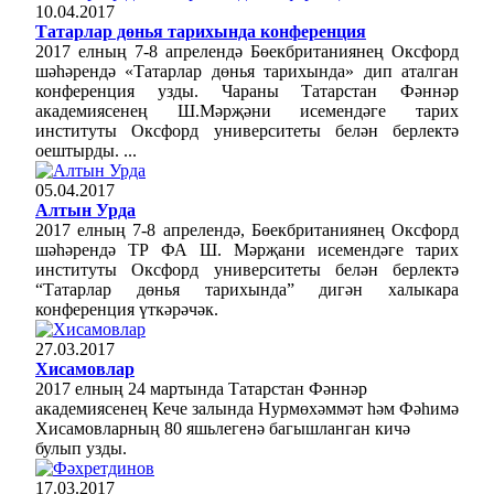
10.04.2017
Татарлар дөнья тарихында конференция
2017 елның 7-8 апрелендә Бөекбританиянең Оксфорд
шәһәрендә «Татарлар дөнья тарихында» дип аталган
конференция узды. Чараны Татарстан Фәннәр
академиясенең Ш.Мәрҗәни исемендәге тарих
институты Оксфорд университеты белән берлектә
оештырды. ...
05.04.2017
Алтын Урда
2017 елның 7-8 апрелендә, Бөекбританиянең Оксфорд
шәһәрендә ТР ФА Ш. Мәрҗани исемендәге тарих
институты Оксфорд университеты белән берлектә
“Татарлар дөнья тарихында” дигән халыкара
конференция үткәрәчәк.
27.03.2017
Хисамовлар
2017 елның 24 мартында Татарстан Фәннәр
академиясенең Кече залында Нурмөхәммәт һәм Фәһимә
Хисамовларның 80 яшьлегенә багышланган кичә
булып узды.
17.03.2017