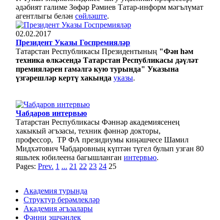
әдәбият галиме Зөфәр Рәмиев Татар-информ мәгълүмат
агентлыгы белән
сөйләште
.
02.02.2017
Президент Указы Госпремияләр
Татарстан Республикасы Президентының
"Фән һәм
техника өлкәсендә Татарстан Республикасы дәүләт
премияләрен гамәлгә кую турында" Указына
үзгәрешләр кертү хакында
указы
.
Чабдаров интервью
Татарстан Республикасы Фәннәр академиясенең
хакыкый әгъзасы, техник фәннәр докторы,
профессор, ТР ФА президиумы киңәшчесе Шамил
Мидхәтович Чабдаровның күптән түгел булып узган 80
яшьлек юбилеена багышланган
интервью
.
Pages:
Prev.
1
...
21
22
23
24
25
Академия турында
Структур берәмлекләр
Академия әгъзалары
Фәнни эшчәнлек