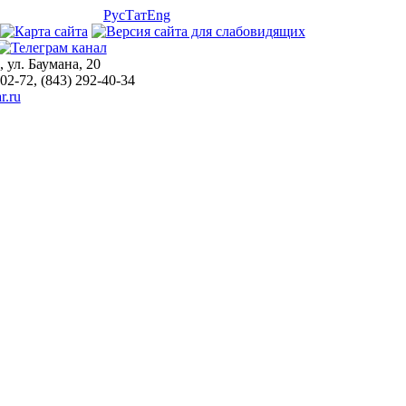
Рус
Тат
Eng
, ул. Баумана, 20
-02-72, (843) 292-40-34
r.ru