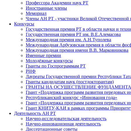
Профессора Академии наук РТ
Иностранные члены
Мемориал
Члены АН РТ - участники Великой Отечественной
Конкурсы
Государственная премия РТ в области науки и техн
Государственная премия РТ им. В.Е.Алемасова
Международная премия им. А.Н.Туполева
Международная Арбузовская премия в области фос
Международная премия имени В.В. Марковникова
Именные премии
Молодёжные конкурсы
Гранты по Госпрограммам РТ
РНФ
Лауреаты Государственной премии Республики Тата
Гранты кандидатам наук (постдокторантам)
ГРАНТЫ НА ОСУЩЕСТВЛЕНИЕ ФУНДАМЕНТА
Грант «Поддержка программ развития передовых 
Республиканский конкурс «Инновация года»
Грант «Поддержка программ развития передовых и
Грант КНИТУ-КАИ в рамках программы Приорите
Деятельность АН РТ
Научно-исследовательская деятельность
Научно-инновационная деятельность
Диссертационные советы