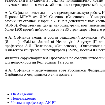
Разработаны и внедрены в практику принципиально новые, 
опухолях головного мозга, заболеваниях периферической нер
А.А. Суфианов ведет активную преподавательскую работу. И
Первого МГМУ им. И.М. Сеченова (Сеченовский Университе
различных странах. Избран в 2015 г. в действительные член
(ASNS). Федеральный центр нейрохирургии, возглавляемый
более 1200 врачей-нейрохирургов из 36 стран мира. Под его 
А.А. Суфианов входит в состав редколлегий журналов «World
(Япония), «Pakistan Journal оf Neurological Surgery» (П
профессора А.Л. Поленова», «Эпилепсия», «Оперативная х
Азиатского конгресса нейрохирургов (ASNS), послом Юнеско
Является соруководителем Программы по совершенствовани
для нейрохирургии Республики Татарстан.
А.А. Суфианов – заслуженный врач Российской Федерации
Харбинского медицинского университета.
Об Академии
Подразделения
Члены и профессора АН РТ