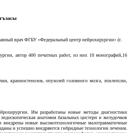
гъзасы
главный врач ФГБУ «Федеральный центр нейрохирургии» (г.
ргии, автор 400 печатных работ, из них 10 монографий,16
и, краниостенозов, опухолей головного мозга, эпилепсии,
ейрохирургии. Им разработаны новые методы диагностики
эндоскопическая анатомия базальных цистерн и желудочков
ы и внедрены новые высокотехнологичные малотравматичные
зданы и успешно внедряются гибридные технологии лечения.