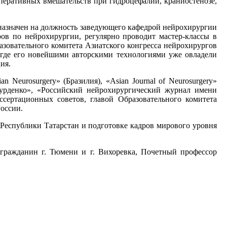
перативных вмешательств при гидроцефалии, краниостенозе,
 назначен на должность заведующего кафедрой нейрохирургии
ов по нейрохирургии, регулярно проводит мастер-классы в
разовательного комитета Азиатского конгресса нейрохирургов
 где его новейшими авторскими технологиями уже овладели
ия.
 Neurosurgery» (Бразилия), «Asian Journal of Neurosurgery»
. Бурденко», «Российский нейрохирургический журнал имени
ссертационных советов, главой Образовательного комитета
оссии.
еспублики Татарстан и подготовке кадров мирового уровня
гражданин г. Тюмени и г. Вихоревка, Почетный профессор