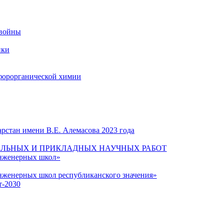
 войны
ики
форорганической химии
рстан имени В.Е. Алемасова 2023 года
ЛЬНЫХ И ПРИКЛАДНЫХ НАУЧНЫХ РАБОТ
инженерных школ»
нженерных школ республиканского значения»
т-2030