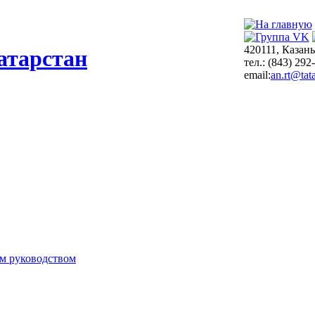
420111, Казань
атарстан
тел.: (843) 292
email:
an.rt@tata
м руководством