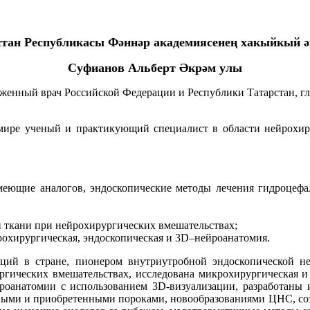
стан Республикасы Фәннәр академиясенең хакыйкый ә
Суфианов Альберт Әкрәм улы
служенный врач Российской Федерации и Республики Татарстан, 
ире ученый и практикующий специалист в области нейрохиру
еющие аналогов, эндоскопические методы лечения гидроцефали
 ткани при нейрохирургических вмешательствах;
рохирургическая, эндоскопическая и 3D–нейроанатомия.
аций в стране, пионером внутриутробной эндоскопической н
ических вмешательствах, исследована микрохирургическая и 
ейроанатомии с использованием 3D-визуализации, разработан
нными и приобретенными пороками, новообразованиями ЦНС, со