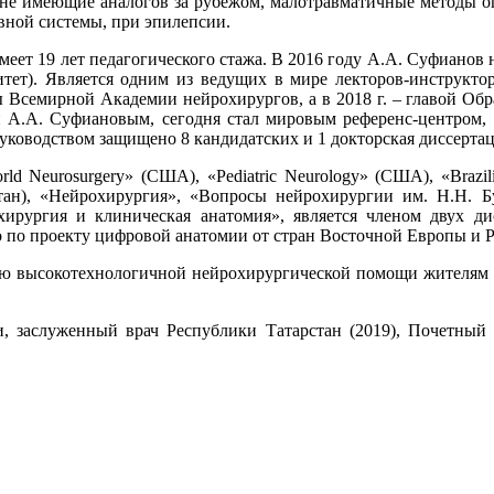
не имеющие аналогов за рубежом, малотравматичные методы о
вной системы, при эпилепсии.
меет 19 лет педагогического стажа. В 2016 году А.А. Суфианов
т). Является одним из ведущих в мире лекторов-инструктор
ы Всемирной Академии нейрохирургов, а в 2018 г. – главой Об
 А.А. Суфиановым, сегодня стал мировым референс-центром,
руководством защищено 8 кандидатских и 1 докторская диссертац
 Neurosurgery» (США), «Pediatric Neurology» (США), «Brazilian
акистан), «Нейрохирургия», «Вопросы нейрохирургии им. Н.Н
ирургия и клиническая анатомия», является членом двух ди
 по проекту цифровой анатомии от стран Восточной Европы и Р
ю высокотехнологичной нейрохирургической помощи жителям Р
, заслуженный врач Республики Татарстан (2019), Почетный 