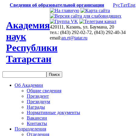
Сведения об образовательной организации
Рус
Тат
Eng
Академия
420111, Казань, ул. Баумана, 20
тел.: (843) 292-02-72, (843) 292-40-34
наук
email:
an.rt@tatar.ru
Республики
Татарстан
Об Академии
Общие сведения
Президент
Президиум
Награды
Нормативные документы
Вакансии
Контакты
Подразделения
Отделения