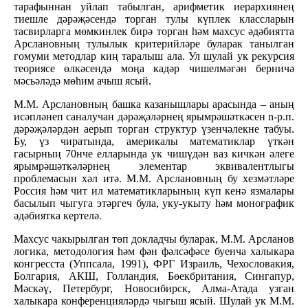
тарафыннан уйлап табылган, арифметик иерархиянең
тиешле дәрәҗәсендә торган тулы күплек классларын
тасвирларга мөмкинлек бирә торган һәм махсус әдәбиятта
Арслановның тулылык критерийләре буларак танылган
гомуми методлар киң таралыш ала. Ул шулай ук рекурсия
теориясе өлкәсендә моңа кадәр чишелмәгән берничә
мәсьәләдә мөһим ачыш ясый.
М.М. Арслановның башка казанышлары арасында – аның
исәпләнеп саналучан дәрәҗәләрнең ярымрәшәткәсен n-р.п.
дәрәҗәләрдән аерып торган структур үзенчәлекне табуы.
Бу, үз чиратында, америкалы математиклар үткән
гасырның 70нче елларында ук чишүдән ваз кичкән әлеге
ярымрәшәткәләрнең элементар эквивалентлыгы
проблемасын хәл итә. М.М. Арслановның бу хезмәтләре
Россия һәм чит ил математикларының күп кенә язмалары
басылып чыгуга этәргеч була, уку-укыту һәм монографик
әдәбиятка кертелә.
Махсус чакырылган төп докладчы буларак, М.М. Арсланов
логика, методология һәм фән фәлсәфәсе буенча халыкара
конгресста (Уппсала, 1991), ФРГ Израиль, Чехословакия,
Болгария, АКШ, Голландия, Бөекбритания, Сингапур,
Мәскәү, Петербург, Новосибирск, Алма-Атада узган
халыкара конференцияләрдә чыгыш ясый. Шулай ук М.М.