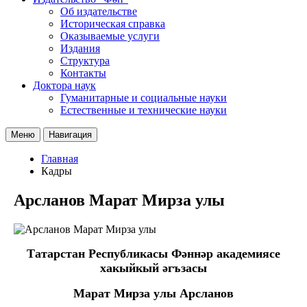
Об издательстве
Историческая справка
Оказываемые услуги
Издания
Структура
Контакты
Доктора наук
Гуманитарные и социальные науки
Естественные и технические науки
Меню
Навигация
Главная
Кадры
Арсланов Марат Мирза улы
Татарстан Республикасы Фәннәр академиясе
хакыйкый әгъзасы
Марат Мирза улы Арсланов