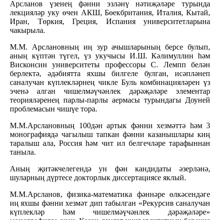
Арсланов үзенең фәнни эзләнү нәтиҗәләре турында
лекцияләр уку өчен АКШ, Бөекбритания, Италия, Кытай,
Иран, Төркия, Греция, Испания университетларына
чакырыла.
М.М. Арслановның иң зур ачышларының берсе булып,
аның күптән түгел, үз укучысы И.Ш. Кәлимуллин һәм
Висконсин университеты профессоры С. Лемпп белән
берлектә, әдәбиятта яхшы билгеле булган, исәпләнеп
саналучан күплекләрнең чикле Буль комбинацияләрен үз
эченә алган чишелмәүчәнлек дәрәҗәләре элементар
теорияләренең парлы-парлы аермасы турындагы Доуней
проблемасын чишүе тора.
М.М.Арслановның 100дән артык фәнни хезмәттә һәм 3
монографиядә чагылыш тапкан фәнни казанышлары киң
таралыш ала, Россия һәм чит ил белгечләре тарафыннан
таныла.
Аның җитәкчелегендә ун фән кандидаты әзерләнә,
шуларның дүртесе докторлык диссертациясе яклый.
М.М.Арсланов, физика-математика фәннәре өлкәсендәге
иң яхшы фәнни хезмәт дип табылган «Рекурсив саналучан
күплекләр һәм чишелмәүчәнлек дәрәҗәләре»