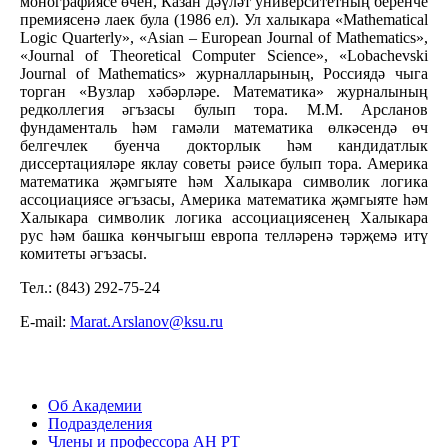
монографиясе өчен, Казан дәүләт университетның беренче
премиясенә лаек була (1986 ел). Ул халыкара «Mathematical
Logic Quarterly», «Asian – European Journal of Mathematics»,
«Journal of Theoretical Computer Science», «Lobachevski
Journal of Mathematics» журналларының, Россиядә чыга
торган «Вузлар хәбәрләре. Математика» журналының
редколлегия әгъзасы булып тора. М.М. Арсланов
фундаменталь һәм гамәли математика өлкәсендә өч
белгечлек буенча докторлык һәм кандидатлык
диссертацияләре яклау советы рәисе булып тора. Америка
математика җәмгыяте һәм Халыкара символик логика
ассоциациясе әгъзасы, Америка математика җәмгыяте һәм
Халыкара символик логика ассоциациясенең Халыкара
рус һәм башка көнчыгыш европа телләренә тәрҗемә итү
комитеты әгъзасы.
Тел.: (843) 292-75-24
E-mail:
Marat.Arslanov@ksu.ru
Об Академии
Подразделения
Члены и профессора АН РТ