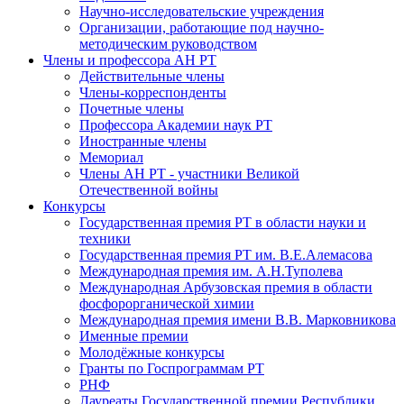
Научно-исследовательские учреждения
Организации, работающие под научно-
методическим руководством
Члены и профессора АН РТ
Действительные члены
Члены-корреспонденты
Почетные члены
Профессора Академии наук РТ
Иностранные члены
Мемориал
Члены АН РТ - участники Великой
Отечественной войны
Конкурсы
Государственная премия РТ в области науки и
техники
Государственная премия РТ им. В.Е.Алемасова
Международная премия им. А.Н.Туполева
Международная Арбузовская премия в области
фосфорорганической химии
Международная премия имени В.В. Марковникова
Именные премии
Молодёжные конкурсы
Гранты по Госпрограммам РТ
РНФ
Лауреаты Государственной премии Республики