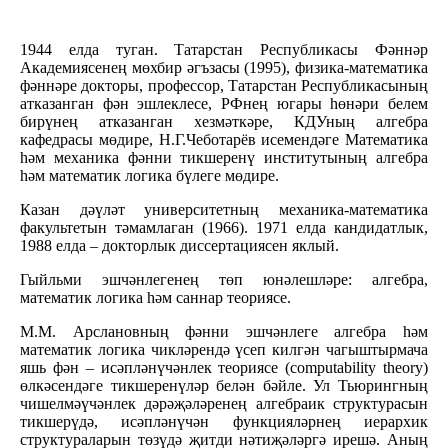
1944 елда туган. Татарстан Республикасы Фәннәр
Академиясенең мөхбир әгъзасы (1995), физика-математика
фәннәре докторы, профессор, Татарстан Республикасының
атказанган фән эшлеклесе, РФнең югары һөнәри белем
бирүнең атказанган хезмәткәре, КДУның алгебра
кафедрасы мөдире, Н.Г.Чеботарёв исемендәге Математика
һәм механика фәнни тикшеренү институтының алгебра
һәм математик логика бүлеге мөдире.
Казан дәүләт университетның механика-математика
факультетын тәмамлаган (1966). 1971 елда кандидатлык,
1988 елда – докторлык диссертациясен яклый.
Гыйльми эшчәнлегенең төп юнәлешләре: алгебра,
математик логика һәм саннар теориясе.
М.М. Арслановның фәнни эшчәнлеге алгебра һәм
математик логика чикләрендә үсеп килгән чагыштырмача
яшь фән – исәпләнүчәнлек теориясе (computability theory)
өлкәсендәге тикшеренүләр белән бәйле. Ул Тьюрингның
чишелмәүчәнлек дәрәҗәләренең алгебраик структурасын
тикшерүдә, исәпләнүчән функцияләрнең иерархик
структураларын төзүдә җитди нәтиҗәләргә ирешә. Аның