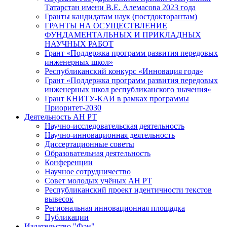
Татарстан имени В.Е. Алемасова 2023 года
Гранты кандидатам наук (постдокторантам)
ГРАНТЫ НА ОСУЩЕСТВЛЕНИЕ
ФУНДАМЕНТАЛЬНЫХ И ПРИКЛАДНЫХ
НАУЧНЫХ РАБОТ
Грант «Поддержка программ развития передовых
инженерных школ»
Республиканский конкурс «Инновация года»
Грант «Поддержка программ развития передовых
инженерных школ республиканского значения»
Грант КНИТУ-КАИ в рамках программы
Приоритет-2030
Деятельность АН РТ
Научно-исследовательская деятельность
Научно-инновационная деятельность
Диссертационные советы
Образовательная деятельность
Конференции
Научное сотрудничество
Совет молодых учёных АН РТ
Республиканский проект идентичности текстов
вывесок
Региональная инновационная площадка
Публикации
Издательство "Фән"