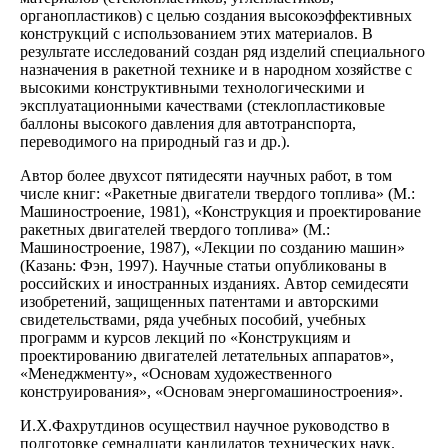
органопластиков) с целью создания высокоэффективных
конструкций с использованием этих материалов. В
результате исследований создан ряд изделий специального
назначения в ракетной технике и в народном хозяйстве с
высокими конструктивными технологическими и
эксплуатационными качествами (стеклопластиковые
баллоны высокого давления для автотранспорта,
переводимого на природный газ и др.).
Автор более двухсот пятидесяти научных работ, в том
числе книг: «Ракетные двигатели твердого топлива» (М.:
Машиностроение, 1981), «Конструкция и проектирование
ракетных двигателей твердого топлива» (М.:
Машиностроение, 1987), «Лекции по созданию машин»
(Казань: Фэн, 1997). Научные статьи опубликованы в
российских и иностранных изданиях. Автор семидесяти
изобретений, защищенных патентами и авторскими
свидетельствами, ряда учебных пособий, учебных
программ и курсов лекций по «Конструкциям и
проектированию двигателей летательных аппаратов»,
«Менеджменту», «Основам художественного
конструирования», «Основам энергомашиностроения».
И.Х.Фахрутдинов осуществил научное руководство в
подготовке семнадцати кандидатов технических наук.