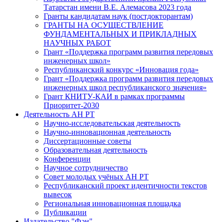
Татарстан имени В.Е. Алемасова 2023 года
Гранты кандидатам наук (постдокторантам)
ГРАНТЫ НА ОСУЩЕСТВЛЕНИЕ
ФУНДАМЕНТАЛЬНЫХ И ПРИКЛАДНЫХ
НАУЧНЫХ РАБОТ
Грант «Поддержка программ развития передовых
инженерных школ»
Республиканский конкурс «Инновация года»
Грант «Поддержка программ развития передовых
инженерных школ республиканского значения»
Грант КНИТУ-КАИ в рамках программы
Приоритет-2030
Деятельность АН РТ
Научно-исследовательская деятельность
Научно-инновационная деятельность
Диссертационные советы
Образовательная деятельность
Конференции
Научное сотрудничество
Совет молодых учёных АН РТ
Республиканский проект идентичности текстов
вывесок
Региональная инновационная площадка
Публикации
Издательство "Фән"