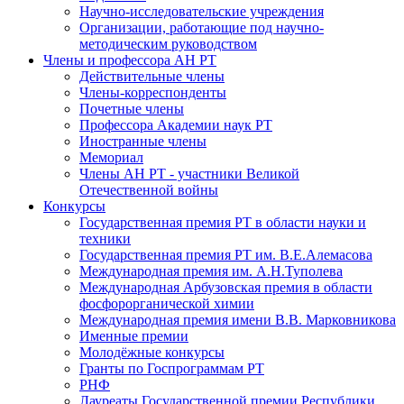
Научно-исследовательские учреждения
Организации, работающие под научно-
методическим руководством
Члены и профессора АН РТ
Действительные члены
Члены-корреспонденты
Почетные члены
Профессора Академии наук РТ
Иностранные члены
Мемориал
Члены АН РТ - участники Великой
Отечественной войны
Конкурсы
Государственная премия РТ в области науки и
техники
Государственная премия РТ им. В.Е.Алемасова
Международная премия им. А.Н.Туполева
Международная Арбузовская премия в области
фосфорорганической химии
Международная премия имени В.В. Марковникова
Именные премии
Молодёжные конкурсы
Гранты по Госпрограммам РТ
РНФ
Лауреаты Государственной премии Республики