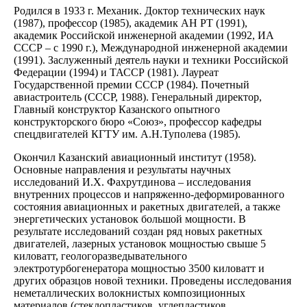
Родился в 1933 г. Механик. Доктор технических наук
(1987), профессор (1985), академик АН РТ (1991),
академик Российской инженерной академии (1992, ИА
СССР – с 1990 г.), Международной инженерной академии
(1991). Заслуженный деятель науки и техники Российской
Федерации (1994) и ТАССР (1981). Лауреат
Государственной премии СССР (1984). Почетный
авиастроитель (СССР, 1988). Генеральный директор,
Главный конструктор Казанского опытного
конструкторского бюро «Союз», профессор кафедры
спецдвигателей КГТУ им. А.Н.Туполева (1985).
Окончил Казанский авиационный институт (1958).
Основные направления и результаты научных
исследований И.Х. Фахрутдинова – исследования
внутренних процессов и напряженно-деформированного
состояния авиационных и ракетных двигателей, а также
энергетических установок большой мощности. В
результате исследований создан ряд новых ракетных
двигателей, лазерных установок мощностью свыше 5
киловатт, геологоразведывательного
электротурбогенератора мощностью 3500 киловатт и
других образцов новой техники. Проведены исследования
неметаллических волокнистых композиционных
материалов (стеклопластиков, углепластиков,