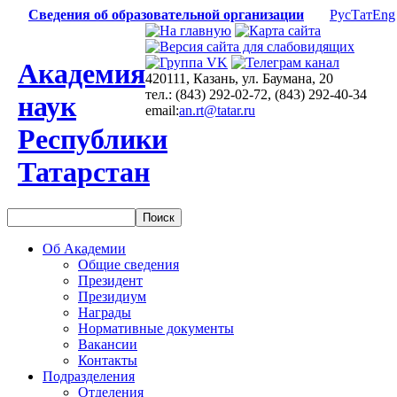
Сведения об образовательной организации
Рус
Тат
Eng
Академия
420111, Казань, ул. Баумана, 20
тел.: (843) 292-02-72, (843) 292-40-34
наук
email:
an.rt@tatar.ru
Республики
Татарстан
Об Академии
Общие сведения
Президент
Президиум
Награды
Нормативные документы
Вакансии
Контакты
Подразделения
Отделения