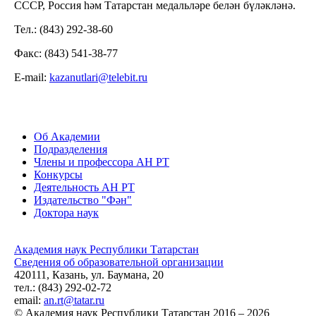
СССР, Россия һәм Татарстан медальләре белән бүләкләнә.
Тел.: (843) 292-38-60
Факс: (843) 541-38-77
Е-mail:
kazanutlari@telebit.ru
Об Академии
Подразделения
Члены и профессора АН РТ
Конкурсы
Деятельность АН РТ
Издательство "Фән"
Доктора наук
Академия наук Республики Татарстан
Сведения об образовательной организации
420111, Казань, ул. Баумана, 20
тел.: (843) 292-02-72
email:
an.rt@tatar.ru
© Академия наук Республики Татарстан 2016 – 2026