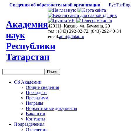
Сведения об образовательной организации
Рус
Тат
Eng
Академия
420111, Казань, ул. Баумана, 20
тел.: (843) 292-02-72, (843) 292-40-34
наук
email:
an.rt@tatar.ru
Республики
Татарстан
Об Академии
Общие сведения
Президент
Президиум
Награды
Нормативные документы
Вакансии
Контакты
Подразделения
Отделения