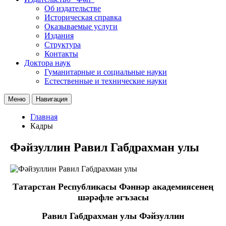
Об издательстве
Историческая справка
Оказываемые услуги
Издания
Структура
Контакты
Доктора наук
Гуманитарные и социальные науки
Естественные и технические науки
Меню
Навигация
Главная
Кадры
Фәйзуллин Равил Габдрахман улы
Татарстан Республикасы Фәннәр академиясенең
шәрәфле әгъзасы
Равил Габдрахман улы
Фәйзуллин