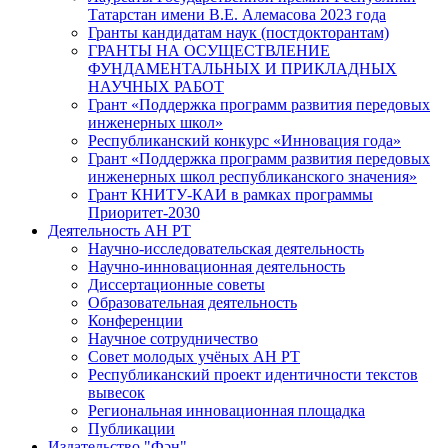
Татарстан имени В.Е. Алемасова 2023 года
Гранты кандидатам наук (постдокторантам)
ГРАНТЫ НА ОСУЩЕСТВЛЕНИЕ
ФУНДАМЕНТАЛЬНЫХ И ПРИКЛАДНЫХ
НАУЧНЫХ РАБОТ
Грант «Поддержка программ развития передовых
инженерных школ»
Республиканский конкурс «Инновация года»
Грант «Поддержка программ развития передовых
инженерных школ республиканского значения»
Грант КНИТУ-КАИ в рамках программы
Приоритет-2030
Деятельность АН РТ
Научно-исследовательская деятельность
Научно-инновационная деятельность
Диссертационные советы
Образовательная деятельность
Конференции
Научное сотрудничество
Совет молодых учёных АН РТ
Республиканский проект идентичности текстов
вывесок
Региональная инновационная площадка
Публикации
Издательство "Фән"