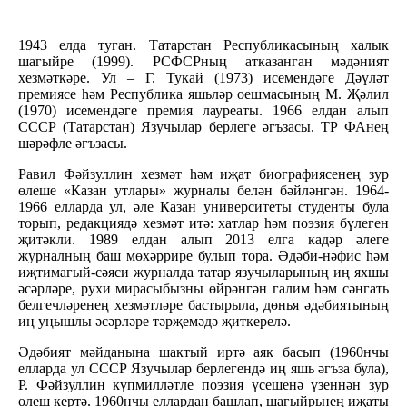
1943 елда туган. Татарстан Республикасының халык
шагыйре (1999). РСФСРның атказанган мәдәният
хезмәткәре. Ул – Г. Тукай (1973) исемендәге Дәүләт
премиясе һәм Республика яшьләр оешмасының М. Җәлил
(1970) исемендәге премия лауреаты. 1966 елдан алып
СССР (Татарстан) Язучылар берлеге әгъзасы. ТР ФАнең
шәрәфле әгъзасы.
Равил Фәйзуллин хезмәт һәм иҗат биографиясенең зур
өлеше «Казан утлары» журналы белән бәйләнгән. 1964-
1966 елларда ул, әле Казан университеты студенты була
торып, редакциядә хезмәт итә: хатлар һәм поэзия бүлеген
җитәкли. 1989 елдан алып 2013 елга кадәр әлеге
журналның баш мөхәррире булып тора. Әдәби-нәфис һәм
иҗтимагый-сәяси журналда татар язучыларының иң яхшы
әсәрләре, рухи мирасыбызны өйрәнгән галим һәм сәнгать
белгечләренең хезмәтләре бастырыла, дөнья әдәбиятының
иң уңышлы әсәрләре тәрҗемәдә җиткерелә.
Әдәбият мәйданына шактый иртә аяк басып (1960нчы
елларда ул СССР Язучылар берлегендә иң яшь әгъза була),
Р. Фәйзуллин күпмилләтле поэзия үсешенә үзеннән зур
өлеш кертә. 1960нчы еллардан башлап, шагыйрьнең иҗаты