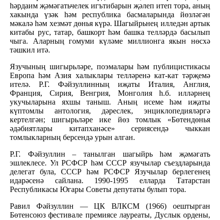
һәрдаим җәмәгатьчелек игътибарын җәлеп итеп тора, аның
хакында үзәк һәм республика басмаларында йөзләгән
мәкалә һәм хезмәт дөнья күрә. Шагыйрьнең илледән артык
китабы рус, татар, башкорт һәм башка телләрдә басылып
чыга. Аларның гомуми күләме миллионга якын нөсхә
тәшкил итә.
Язучының шигырьләре, поэмалары һәм публицистикасы
Европа һәм Азия халыклары телләренә кат-кат тәрҗемә
ителә. Р.Г. Фәйзуллинның иҗаты Италия, Англия,
Франция, Сирия, Венгрия, Монголия һ.б. илләрнең
укучыларына яхшы таныш. Аның исеме һәм иҗаты
күптомлы антология, дәреслек, энциклопедияләргә
кертелгән; шигырьләре ике йөз томлык «Бөтендөнья
әдәбиятлары китапханәсе» сериясендә чыккан
томлыкларның берсендә урын алган.
Р.Г. Фәйзуллин – танылган шагыйрь һәм җәмәгать
эшлеклесе. Ул РСФСР һәм СССР язучылар съездларында
делегат була, СССР һәм РСФСР Язучылар берлегенең
идарәсенә сайлана. 1990-1995 елларда Татарстан
Республикасы Югары Советы депутаты булып тора.
Равил Фәйзуллин — ЦК ВЛКСМ (1966) оештырган
Бөтенсоюз фестивале премиясе лауреаты, Дуслык ордены,