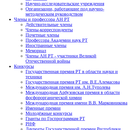
Научно-исследовательские учреждения
Организации, работающие под научно-
методическим руководством
Члены и профессора АН РТ
Действительные члены
Члены-корреспонденты
Почетные члены
Профессора Академии наук РТ
Иностранные члены
Мемориал
Члены АН РТ - участники Великой
Отечественной войны
Конкурсы
Государственная премия РТ в области науки и
техники
Государственная премия РТ им. В.Е.Алемасова
Международная премия им. А.Н.Туполева
Международная Арбузовская премия в области
фосфорорганической химии
Международная премия имени В.В. Марковникова
Именные премии
Молодёжные конкурсы
Гранты по Госпрограммам РТ
РНФ
Лауреаты Государственной премии Республики