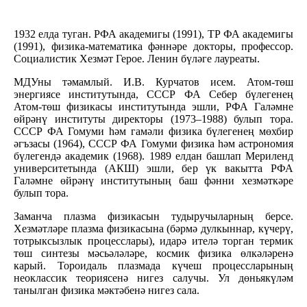
1932 елда туган. РФА академигы (1991), ТР ФА академигы
(1991), физика-математика фәннәре докторы, профессор.
Социалистик Хезмәт Герое. Ленин бүләге лауреаты.
МДУны тәмамлый. И.В. Курчатов исем. Атом-төш
энергиясе институтында, СССР ФА Себер бүлегенең
Атом-төш физикасы институтында эшли, РФА Галәмне
өйрәнү институты директоры (1973–1988) булып тора.
СССР ФА Гомуми һәм гамәли физика бүлегенең мөхбир
әгъзасы (1964), СССР ФА Гомуми физика һәм астрономия
бүлегендә академик (1968). 1989 елдан башлап Мериленд
университетында (АКШ) эшли, бер үк вакытта РФА
Галәмне өйрәнү институтының баш фәнни хезмәткәре
булып тора.
Заманча плазма физикасын тудыручыларның берсе.
Хезмәтләре плазма физикасына (бәрмә дулкыннар, күчерү,
тотрыксызлык процесслары), идарә ителә торган термик
төш синтезы мәсьәләләре, космик физика өлкәләренә
карый. Тороидаль плазмада күчеш процессларының
неоклассик теориясенә нигез салучы. Ул дөньякүләм
танылган физика мәктәбенә нигез сала.