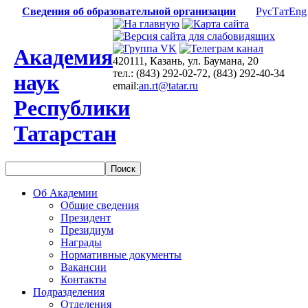
Сведения об образовательной организации
Рус
Тат
Eng
Академия
420111, Казань, ул. Баумана, 20
тел.: (843) 292-02-72, (843) 292-40-34
наук
email:
an.rt@tatar.ru
Республики
Татарстан
Об Академии
Общие сведения
Президент
Президиум
Награды
Нормативные документы
Вакансии
Контакты
Подразделения
Отделения