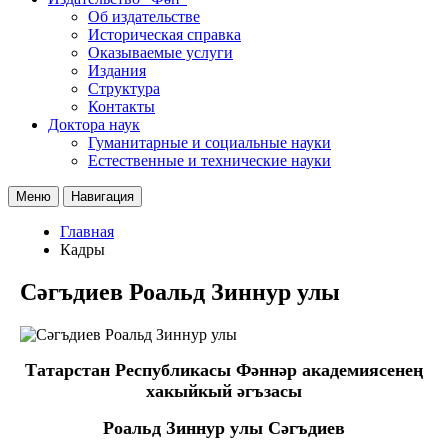
Об издательстве
Историческая справка
Оказываемые услуги
Издания
Структура
Контакты
Доктора наук
Гуманитарные и социальные науки
Естественные и технические науки
Меню
Навигация
Главная
Кадры
Сәгъдиев Роальд Зиннур улы
Татарстан Республикасы Фәннәр академиясенең
хакыйкый әгъзасы
Роальд Зиннур улы Сәгъдиев