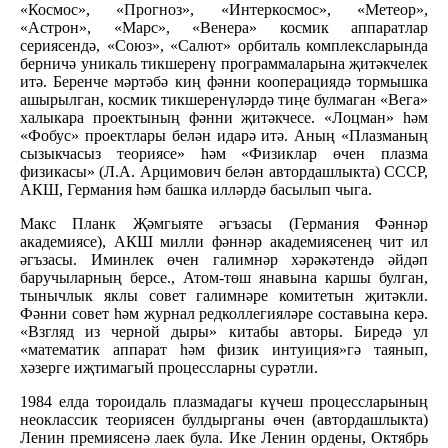
«Космос», «Прогноз», «Интеркосмос», «Метеор»,
«Астрон», «Марс», «Венера» космик аппаратлар
сериясендә, «Союз», «Салют» орбиталь комплексларында
берничә уникаль тикшеренү программаларына җитәкчелек
итә. Беренче мәртәбә киң фәнни кооперациядә тормышка
ашырылган, космик тикшеренүләрдә тиңе булмаган «Вега»
халыкара проектының фәнни җитәкчесе. «Лоцман» һәм
«Фобус» проектлары белән идарә итә. Аның «Плазманың
сызыкчасыз теориясе» һәм «Физиклар өчен плазма
физикасы» (Л.А. Арцимович белән автордашлыкта) СССР,
АКШ, Германия һәм башка илләрдә басылып чыга.
Макс Планк Җәмгыяте әгъзасы (Германия Фәннәр
академиясе), АКШ милли фәннәр академиясенең чит ил
әгъзасы. Иминлек өчен галимнәр хәрәкәтендә әйдәп
баручыларның берсе., Атом-төш янавына каршы булган,
тынычлык яклы совет галимнәре комитетын җитәкли.
Фәнни совет һәм журнал редколлегияләре составына керә.
«Взгляд из черной дыры» китабы авторы. Биредә ул
«математик аппарат һәм физик интуиция»гә таянып,
хәзерге иҗтимагый процессларны сурәтли.
1984 елда тороидаль плазмадагы күчеш процессларының
неоклассик теориясен булдырганы өчен (автордашлыкта)
Ленин премиясенә лаек була. Ике Ленин ордены, Октябрь