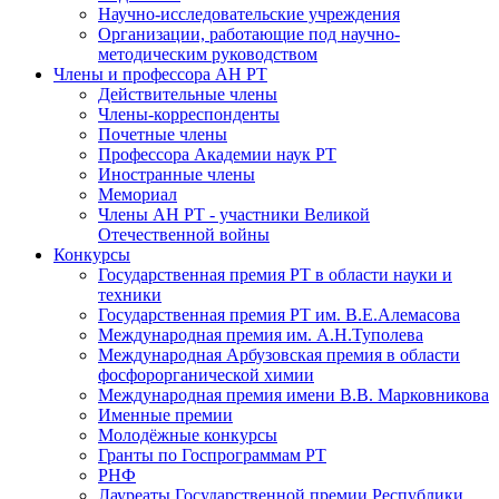
Научно-исследовательские учреждения
Организации, работающие под научно-
методическим руководством
Члены и профессора АН РТ
Действительные члены
Члены-корреспонденты
Почетные члены
Профессора Академии наук РТ
Иностранные члены
Мемориал
Члены АН РТ - участники Великой
Отечественной войны
Конкурсы
Государственная премия РТ в области науки и
техники
Государственная премия РТ им. В.Е.Алемасова
Международная премия им. А.Н.Туполева
Международная Арбузовская премия в области
фосфорорганической химии
Международная премия имени В.В. Марковникова
Именные премии
Молодёжные конкурсы
Гранты по Госпрограммам РТ
РНФ
Лауреаты Государственной премии Республики