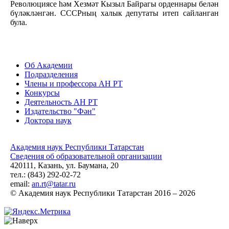
Революциясе һәм Хезмәт Кызыл Байрагы орденнары белән
бүләкләнгән. СССРның халык депутаты итеп сайланган
була.
Об Академии
Подразделения
Члены и профессора АН РТ
Конкурсы
Деятельность АН РТ
Издательство "Фән"
Доктора наук
Академия наук Республики Татарстан
Сведения об образовательной организации
420111, Казань, ул. Баумана, 20
тел.: (843) 292-02-72
email:
an.rt@tatar.ru
© Академия наук Республики Татарстан 2016 – 2026