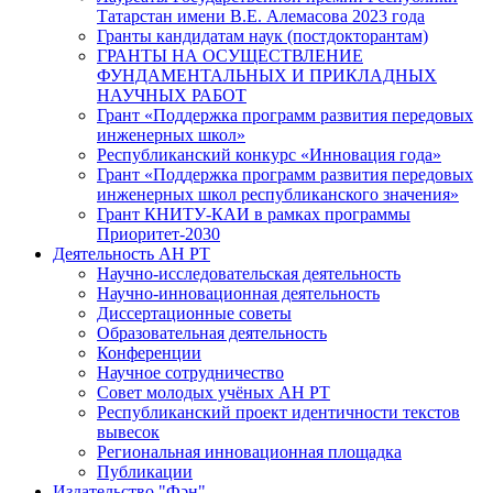
Татарстан имени В.Е. Алемасова 2023 года
Гранты кандидатам наук (постдокторантам)
ГРАНТЫ НА ОСУЩЕСТВЛЕНИЕ
ФУНДАМЕНТАЛЬНЫХ И ПРИКЛАДНЫХ
НАУЧНЫХ РАБОТ
Грант «Поддержка программ развития передовых
инженерных школ»
Республиканский конкурс «Инновация года»
Грант «Поддержка программ развития передовых
инженерных школ республиканского значения»
Грант КНИТУ-КАИ в рамках программы
Приоритет-2030
Деятельность АН РТ
Научно-исследовательская деятельность
Научно-инновационная деятельность
Диссертационные советы
Образовательная деятельность
Конференции
Научное сотрудничество
Совет молодых учёных АН РТ
Республиканский проект идентичности текстов
вывесок
Региональная инновационная площадка
Публикации
Издательство "Фән"