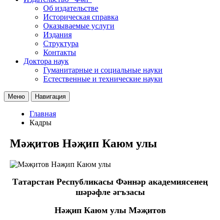
Об издательстве
Историческая справка
Оказываемые услуги
Издания
Структура
Контакты
Доктора наук
Гуманитарные и социальные науки
Естественные и технические науки
Меню
Навигация
Главная
Кадры
Мәҗитов Нәҗип Каюм улы
Татарстан Республикасы Фәннәр академиясенең
шәрәфле әгъзасы
Нәҗип Каюм улы Мәҗитов