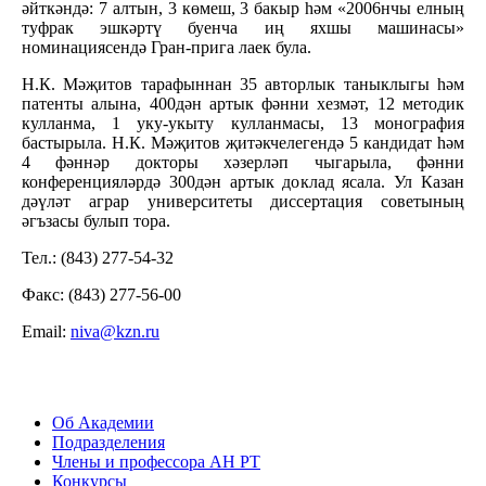
әйткәндә: 7 алтын, 3 көмеш, 3 бакыр һәм «2006нчы елның
туфрак эшкәртү буенча иң яхшы машинасы»
номинациясендә Гран-прига лаек була.
Н.К. Мәҗитов тарафыннан 35 авторлык таныклыгы һәм
патенты алына, 400дән артык фәнни хезмәт, 12 методик
кулланма, 1 уку-укыту кулланмасы, 13 монография
бастырыла. Н.К. Мәҗитов җитәкчелегендә 5 кандидат һәм
4 фәннәр докторы хәзерләп чыгарыла, фәнни
конференцияләрдә 300дән артык доклад ясала. Ул Казан
дәүләт аграр университеты диссертация советының
әгъзасы булып тора.
Тел.: (843) 277-54-32
Факс: (843) 277-56-00
Email:
niva@kzn.ru
Об Академии
Подразделения
Члены и профессора АН РТ
Конкурсы