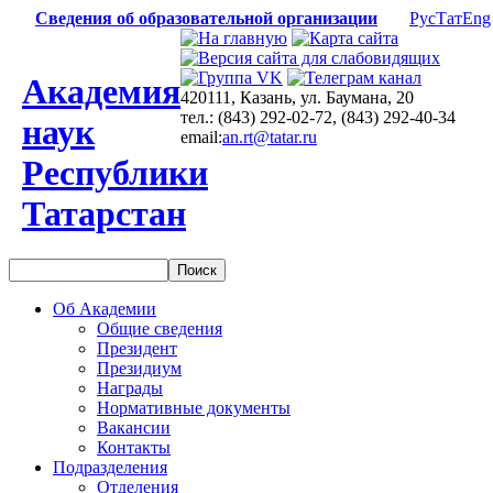
Сведения об образовательной организации
Рус
Тат
Eng
Академия
420111, Казань, ул. Баумана, 20
тел.: (843) 292-02-72, (843) 292-40-34
наук
email:
an.rt@tatar.ru
Республики
Татарстан
Об Академии
Общие сведения
Президент
Президиум
Награды
Нормативные документы
Вакансии
Контакты
Подразделения
Отделения