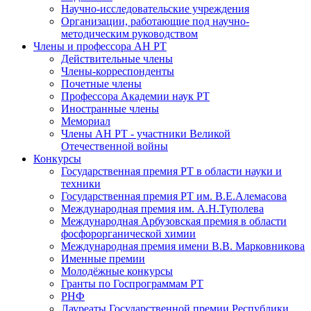
Научно-исследовательские учреждения
Организации, работающие под научно-
методическим руководством
Члены и профессора АН РТ
Действительные члены
Члены-корреспонденты
Почетные члены
Профессора Академии наук РТ
Иностранные члены
Мемориал
Члены АН РТ - участники Великой
Отечественной войны
Конкурсы
Государственная премия РТ в области науки и
техники
Государственная премия РТ им. В.Е.Алемасова
Международная премия им. А.Н.Туполева
Международная Арбузовская премия в области
фосфорорганической химии
Международная премия имени В.В. Марковникова
Именные премии
Молодёжные конкурсы
Гранты по Госпрограммам РТ
РНФ
Лауреаты Государственной премии Республики