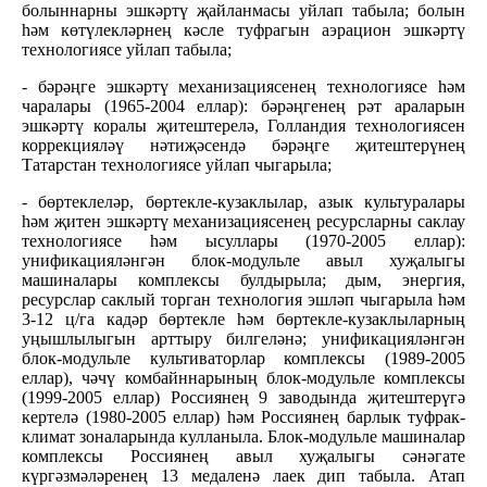
болыннарны эшкәртү җайланмасы уйлап табыла; болын
һәм көтүлекләрнең кәсле туфрагын аэрацион эшкәртү
технологиясе уйлап табыла;
- бәрәңге эшкәртү механизациясенең технологиясе һәм
чаралары (1965-2004 еллар): бәрәңгенең рәт араларын
эшкәртү коралы җитештерелә, Голландия технологиясен
коррекцияләү нәтиҗәсендә бәрәңге җитештерүнең
Татарстан технологиясе уйлап чыгарыла;
- бөртеклеләр, бөртекле-кузаклылар, азык культуралары
һәм җитен эшкәртү механизациясенең ресурсларны саклау
технологиясе һәм ысуллары (1970-2005 еллар):
унификацияләнгән блок-модульле авыл хуҗалыгы
машиналары комплексы булдырыла; дым, энергия,
ресурслар саклый торган технология эшләп чыгарыла һәм
3-12 ц/га кадәр бөртекле һәм бөртекле-кузаклыларның
уңышлылыгын арттыру билгеләнә; унификацияләнгән
блок-модульле культиваторлар комплексы (1989-2005
еллар), чәчү комбайннарының блок-модульле комплексы
(1999-2005 еллар) Россиянең 9 заводында җитештерүгә
кертелә (1980-2005 еллар) һәм Россиянең барлык туфрак-
климат зоналарында кулланыла. Блок-модульле машиналар
комплексы Россиянең авыл хуҗалыгы сәнәгате
күргәзмәләренең 13 медаленә лаек дип табыла. Атап