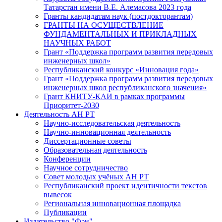
Татарстан имени В.Е. Алемасова 2023 года
Гранты кандидатам наук (постдокторантам)
ГРАНТЫ НА ОСУЩЕСТВЛЕНИЕ
ФУНДАМЕНТАЛЬНЫХ И ПРИКЛАДНЫХ
НАУЧНЫХ РАБОТ
Грант «Поддержка программ развития передовых
инженерных школ»
Республиканский конкурс «Инновация года»
Грант «Поддержка программ развития передовых
инженерных школ республиканского значения»
Грант КНИТУ-КАИ в рамках программы
Приоритет-2030
Деятельность АН РТ
Научно-исследовательская деятельность
Научно-инновационная деятельность
Диссертационные советы
Образовательная деятельность
Конференции
Научное сотрудничество
Совет молодых учёных АН РТ
Республиканский проект идентичности текстов
вывесок
Региональная инновационная площадка
Публикации
Издательство "Фән"