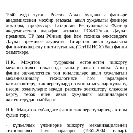
1940 елда туган. Россия Авыл хуҗалыгы фәннәре
академиясенең мөхбир әгъзасы, авыл хуҗалыгы фәннәре
докторы, профессор. Татарстан Республикасы Фәннәр
академиясенең шәрәфле әгъзасы. РСФСРның Дәүләт
премиясе, ТР һәм РФның фән һәм техника өлкәсендәге
Дәүләт премиясе лауреаты. Татарстан авыл хуҗалыгы
фәнни-тикшеренү институтының (ТатНИИСХ) баш фәнни
хезмәткәре.
Н.К. Мәҗитов – туфракны өстән-өстән эшкәртү
механизациясе өлкәсендә танылу алган галим. Аның
фәнни эшчәнлегенең төп юнәлешләре авыл хуҗалыгын
механизацияләү технологиясе һәм чараларын
камилләштерү, тикшеренүләрдә заманча ысуллар куллану,
нәзари эзләнүләрне иҗади рәвештә җитештерү өлкәсенә
кертү, төбәк өчен авыл хуҗалыгы машиналарын
җитештерүдән гыйбарәт.
Н.К. Мәҗитов түбәндәге фәнни тикшеренүләрнең авторы
булып тора:
- күпьеллык үләннәрне эшкәртү механизациясенең
технологиясе һәм чаралары (1965-2004 еллар):