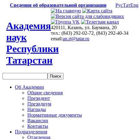
Сведения об образовательной организации
Рус
Тат
Eng
Академия
420111, Казань, ул. Баумана, 20
тел.: (843) 292-02-72, (843) 292-40-34
наук
email:
an.rt@tatar.ru
Республики
Татарстан
Об Академии
Общие сведения
Президент
Президиум
Награды
Нормативные документы
Вакансии
Контакты
Подразделения
Отделения