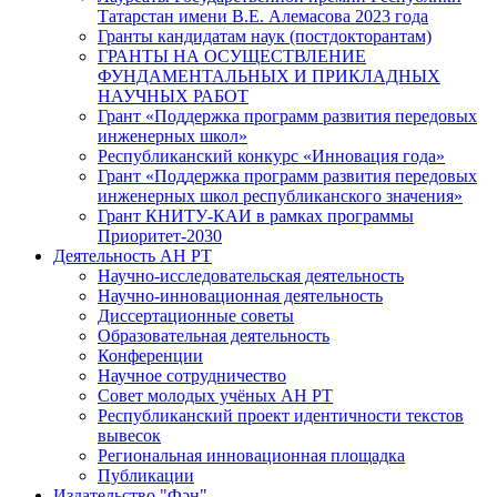
Татарстан имени В.Е. Алемасова 2023 года
Гранты кандидатам наук (постдокторантам)
ГРАНТЫ НА ОСУЩЕСТВЛЕНИЕ
ФУНДАМЕНТАЛЬНЫХ И ПРИКЛАДНЫХ
НАУЧНЫХ РАБОТ
Грант «Поддержка программ развития передовых
инженерных школ»
Республиканский конкурс «Инновация года»
Грант «Поддержка программ развития передовых
инженерных школ республиканского значения»
Грант КНИТУ-КАИ в рамках программы
Приоритет-2030
Деятельность АН РТ
Научно-исследовательская деятельность
Научно-инновационная деятельность
Диссертационные советы
Образовательная деятельность
Конференции
Научное сотрудничество
Совет молодых учёных АН РТ
Республиканский проект идентичности текстов
вывесок
Региональная инновационная площадка
Публикации
Издательство "Фән"