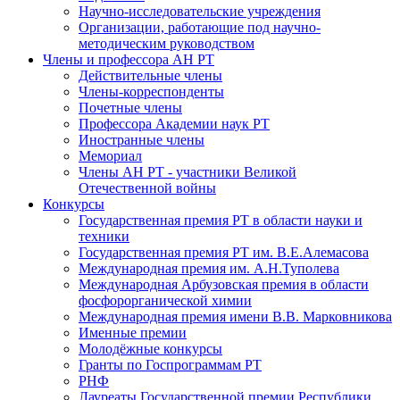
Научно-исследовательские учреждения
Организации, работающие под научно-
методическим руководством
Члены и профессора АН РТ
Действительные члены
Члены-корреспонденты
Почетные члены
Профессора Академии наук РТ
Иностранные члены
Мемориал
Члены АН РТ - участники Великой
Отечественной войны
Конкурсы
Государственная премия РТ в области науки и
техники
Государственная премия РТ им. В.Е.Алемасова
Международная премия им. А.Н.Туполева
Международная Арбузовская премия в области
фосфорорганической химии
Международная премия имени В.В. Марковникова
Именные премии
Молодёжные конкурсы
Гранты по Госпрограммам РТ
РНФ
Лауреаты Государственной премии Республики