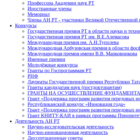
Профессора Академии наук РТ
Иностранные члены
Мемориал
Члены АН РТ - участники Великой Отечественной
Конкурсы
Государственная премия РТ в области науки и техн
Государственная премия РТ им. В.Е.Алемасова
Международная премия им. А.Н.Туполева
Международная Арбузовская премия в области фос
Международная премия имени В.В. Марковникова
Именные премии
Молодёжные конкурсы
Гранты по Госпрограммам РТ
РНФ
Лауреаты Государственной премии Республики Тата
Гранты кандидатам наук (постдокторантам)
ГРАНТЫ НА ОСУЩЕСТВЛЕНИЕ ФУНДАМЕНТА
Грант «Поддержка программ развития передовых 
Республиканский конкурс «Инновация года»
Грант «Поддержка программ развития передовых и
Грант КНИТУ-КАИ в рамках программы Приорите
Деятельность АН РТ
Научно-исследовательская деятельность
Научно-инновационная деятельность
Диссертационные советы