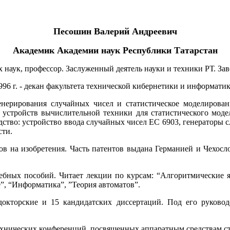
Песошин Валерий Андреевич
Академик Академии наук Республики Татарстан
их наук, профессор. Заслуженный деятель науки и техники РТ. 
96 г. - декан факультета технической кибернетики и информати
нерирования случайных чисел и статистическое моделировани
устройств вычислительной техники для статистического моде
одство: устройство ввода случайных чисел ЕС 6903, генерато
сти.
ов на изобретения. Часть патентов выдана Германией и Чехосл
чебных пособий. Читает лекции по курсам: “Алгоритмические 
, “Информатика”, ”Теория автоматов”.
кторские и 15 кандидатских диссертаций. Под его руково
 технических конференций, посвященных аппаратным средствам