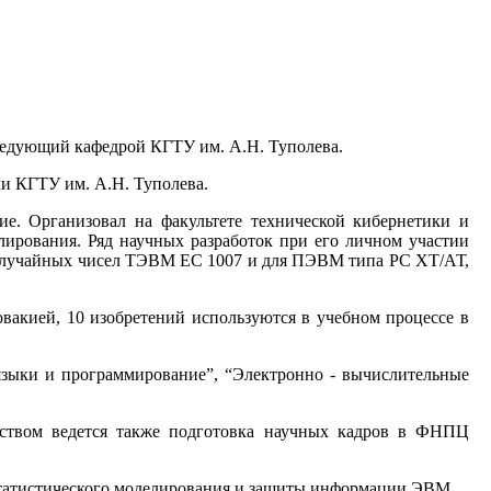
Заведующий кафедрой КГТУ им. А.Н. Туполева.
ки КГТУ им. А.Н. Туполева.
е. Организовал на факультете технической кибернетики и
лирования. Ряд научных разработок при его личном участии
ры случайных чисел ТЭВМ ЕС 1007 и для ПЭВМ типа РС ХТ/АТ,
овакией, 10 изобретений используются в учебном процессе в
языки и программирование”, “Электронно - вычислительные
дством ведется также подготовка научных кадров в ФНПЦ
 статистического моделирования и защиты информации ЭВМ.