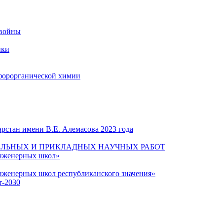
 войны
ики
форорганической химии
рстан имени В.Е. Алемасова 2023 года
ЛЬНЫХ И ПРИКЛАДНЫХ НАУЧНЫХ РАБОТ
инженерных школ»
нженерных школ республиканского значения»
т-2030