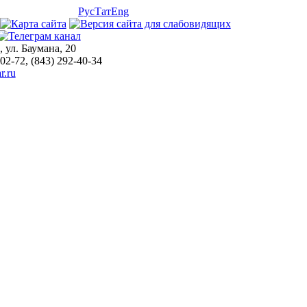
Рус
Тат
Eng
, ул. Баумана, 20
-02-72, (843) 292-40-34
r.ru