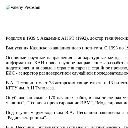
Родился в 1939 г. Академик АН РТ (1992), доктор техническ
Выпускник Казанского авиационного института. С 1993 по 19
Основные научные направления - аппаратурные методы ге
информатики КАИ новое научное направление - разработка 
подготовлен и впервые в стране внедрен в серийное произв
БИС - генератор равновероятной случайной последовательно
В.А. Песошин имеет 38 авторских свидетельств и 13 патент
КГТУ им. А.Н.Туполева.
Опубликовал свыше 170 научных работ, в том числе ряд у
машины”, ”Теория и проектирование ЭВМ”, “Моделирование”
Под научным руководством В.А. Песошина защищены 2 до
“Радиоэлектроника”.
В.А. Песошин - организатор и активный участник научно -