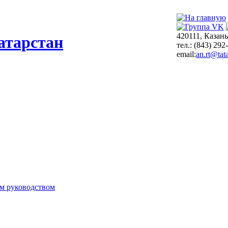
420111, Казань
атарстан
тел.: (843) 292
email:
an.rt@tata
м руководством