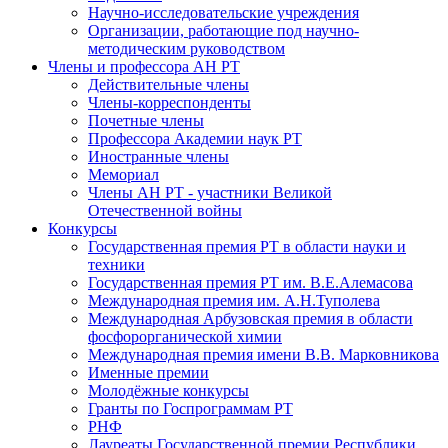
Научно-исследовательские учреждения
Организации, работающие под научно-
методическим руководством
Члены и профессора АН РТ
Действительные члены
Члены-корреспонденты
Почетные члены
Профессора Академии наук РТ
Иностранные члены
Мемориал
Члены АН РТ - участники Великой
Отечественной войны
Конкурсы
Государственная премия РТ в области науки и
техники
Государственная премия РТ им. В.Е.Алемасова
Международная премия им. А.Н.Туполева
Международная Арбузовская премия в области
фосфорорганической химии
Международная премия имени В.В. Марковникова
Именные премии
Молодёжные конкурсы
Гранты по Госпрограммам РТ
РНФ
Лауреаты Государственной премии Республики