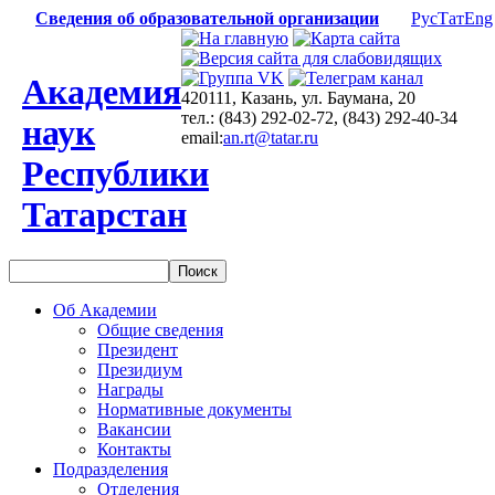
Сведения об образовательной организации
Рус
Тат
Eng
Академия
420111, Казань, ул. Баумана, 20
тел.: (843) 292-02-72, (843) 292-40-34
наук
email:
an.rt@tatar.ru
Республики
Татарстан
Об Академии
Общие сведения
Президент
Президиум
Награды
Нормативные документы
Вакансии
Контакты
Подразделения
Отделения