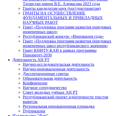
Татарстан имени В.Е. Алемасова 2023 года
Гранты кандидатам наук (постдокторантам)
ГРАНТЫ НА ОСУЩЕСТВЛЕНИЕ
ФУНДАМЕНТАЛЬНЫХ И ПРИКЛАДНЫХ
НАУЧНЫХ РАБОТ
Грант «Поддержка программ развития передовых
инженерных школ»
Республиканский конкурс «Инновация года»
Грант «Поддержка программ развития передовых
инженерных школ республиканского значения»
Грант КНИТУ-КАИ в рамках программы
Приоритет-2030
Деятельность АН РТ
Научно-исследовательская деятельность
Научно-инновационная деятельность
Диссертационные советы
Образовательная деятельность
Конференции
Научное сотрудничество
Совет молодых учёных АН РТ
Республиканский проект идентичности текстов
вывесок
Региональная инновационная площадка
Публикации
Издательство "Фән"