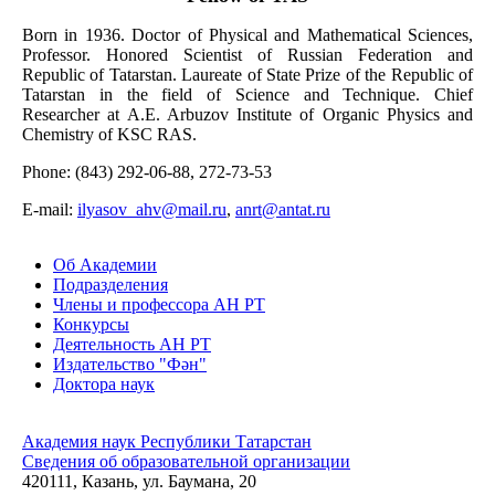
Born in 1936. Doctor of Physical and Mathematical Sciences,
Professor. Honored Scientist of Russian Federation and
Republic of Tatarstan. Laureate of State Prize of the Republic of
Tatarstan in the field of Science and Technique. Chief
Researcher at A.E. Arbuzov Institute of Organic Physics and
Chemistry of KSC RAS.
Phone: (843) 292-06-88, 272-73-53
Е-mail:
ilyasov_ahv@mail.ru
,
anrt@antat.ru
Об Академии
Подразделения
Члены и профессора АН РТ
Конкурсы
Деятельность АН РТ
Издательство "Фән"
Доктора наук
Академия наук Республики Татарстан
Сведения об образовательной организации
420111, Казань, ул. Баумана, 20