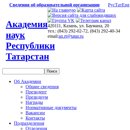
Сведения об образовательной организации
Рус
Тат
Eng
Академия
420111, Казань, ул. Баумана, 20
тел.: (843) 292-02-72, (843) 292-40-34
наук
email:
an.rt@tatar.ru
Республики
Татарстан
Об Академии
Общие сведения
Президент
Президиум
Награды
Нормативные документы
Вакансии
Контакты
Подразделения
Отделения