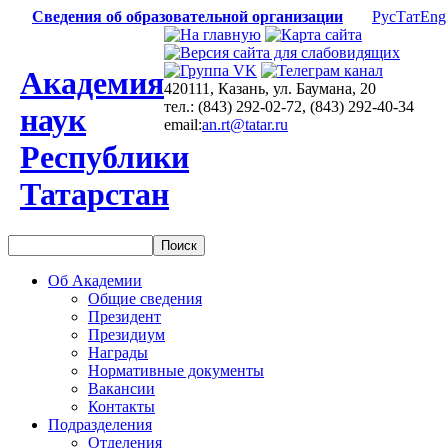
Сведения об образовательной организации
Рус
Тат
Eng
Академия
420111, Казань, ул. Баумана, 20
тел.: (843) 292-02-72, (843) 292-40-34
наук
email:
an.rt@tatar.ru
Республики
Татарстан
Об Академии
Общие сведения
Президент
Президиум
Награды
Нормативные документы
Вакансии
Контакты
Подразделения
Отделения