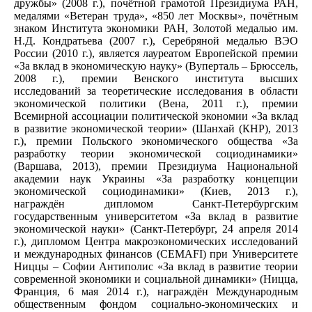
дружбы» (2008 г.), почётной грамотой Президиума РАН,
медалями «Ветеран труда», «850 лет Москвы», почётным
знаком Института экономики РАН, Золотой медалью им.
Н.Д. Кондратьева (2007 г.), Серебряной медалью ВЭО
России (2010 г.), является лауреатом Европейской премии
«За вклад в экономическую науку» (Вуперталь – Брюссель,
2008 г.), премии Венского института высших
исследований за теоретические исследования в области
экономической политики (Вена, 2011 г.), премии
Всемирной ассоциации политической экономии «За вклад
в развитие экономической теории» (Шанхай (КНР), 2013
г.), премии Польского экономического общества «За
разработку теории экономической социодинамики»
(Варшава, 2013), премии Президиума Национальной
академии наук Украины «За разработку концепции
экономической социодинамики» (Киев, 2013 г.),
награждён дипломом Санкт-Петербургским
государственным университетом «За вклад в развитие
экономической науки» (Санкт-Петербург, 24 апреля 2014
г.), дипломом Центра макроэкономических исследований
и международных финансов (CEMAFI) при Университете
Ниццы – Софии Антиполис «За вклад в развитие теории
современной экономики и социальной динамики» (Ницца,
Франция, 6 мая 2014 г.), награждён Международным
общественным фондом социально-экономических и