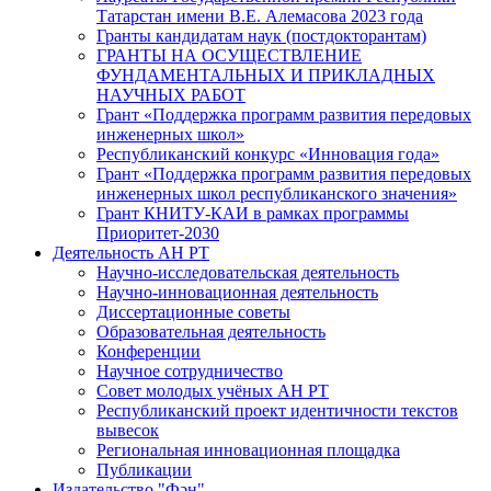
Татарстан имени В.Е. Алемасова 2023 года
Гранты кандидатам наук (постдокторантам)
ГРАНТЫ НА ОСУЩЕСТВЛЕНИЕ
ФУНДАМЕНТАЛЬНЫХ И ПРИКЛАДНЫХ
НАУЧНЫХ РАБОТ
Грант «Поддержка программ развития передовых
инженерных школ»
Республиканский конкурс «Инновация года»
Грант «Поддержка программ развития передовых
инженерных школ республиканского значения»
Грант КНИТУ-КАИ в рамках программы
Приоритет-2030
Деятельность АН РТ
Научно-исследовательская деятельность
Научно-инновационная деятельность
Диссертационные советы
Образовательная деятельность
Конференции
Научное сотрудничество
Совет молодых учёных АН РТ
Республиканский проект идентичности текстов
вывесок
Региональная инновационная площадка
Публикации
Издательство "Фән"