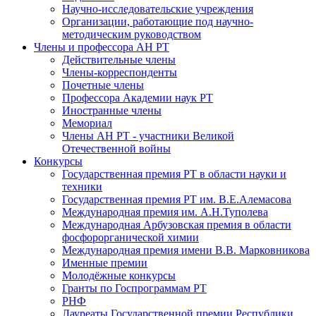
Научно-исследовательские учреждения
Организации, работающие под научно-
методическим руководством
Члены и профессора АН РТ
Действительные члены
Члены-корреспонденты
Почетные члены
Профессора Академии наук РТ
Иностранные члены
Мемориал
Члены АН РТ - участники Великой
Отечественной войны
Конкурсы
Государственная премия РТ в области науки и
техники
Государственная премия РТ им. В.Е.Алемасова
Международная премия им. А.Н.Туполева
Международная Арбузовская премия в области
фосфорорганической химии
Международная премия имени В.В. Марковникова
Именные премии
Молодёжные конкурсы
Гранты по Госпрограммам РТ
РНФ
Лауреаты Государственной премии Республики