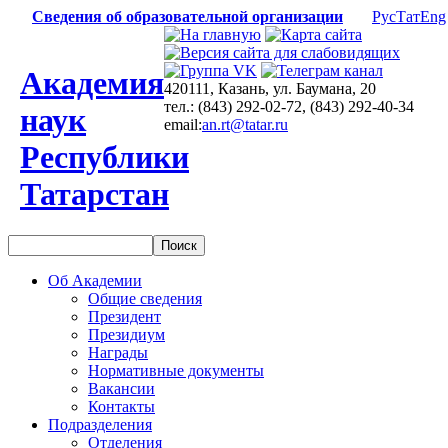
Сведения об образовательной организации
Рус
Тат
Eng
Академия
420111, Казань, ул. Баумана, 20
тел.: (843) 292-02-72, (843) 292-40-34
наук
email:
an.rt@tatar.ru
Республики
Татарстан
Об Академии
Общие сведения
Президент
Президиум
Награды
Нормативные документы
Вакансии
Контакты
Подразделения
Отделения