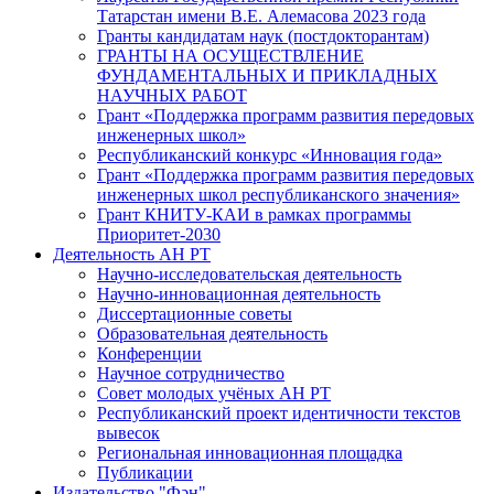
Татарстан имени В.Е. Алемасова 2023 года
Гранты кандидатам наук (постдокторантам)
ГРАНТЫ НА ОСУЩЕСТВЛЕНИЕ
ФУНДАМЕНТАЛЬНЫХ И ПРИКЛАДНЫХ
НАУЧНЫХ РАБОТ
Грант «Поддержка программ развития передовых
инженерных школ»
Республиканский конкурс «Инновация года»
Грант «Поддержка программ развития передовых
инженерных школ республиканского значения»
Грант КНИТУ-КАИ в рамках программы
Приоритет-2030
Деятельность АН РТ
Научно-исследовательская деятельность
Научно-инновационная деятельность
Диссертационные советы
Образовательная деятельность
Конференции
Научное сотрудничество
Совет молодых учёных АН РТ
Республиканский проект идентичности текстов
вывесок
Региональная инновационная площадка
Публикации
Издательство "Фән"