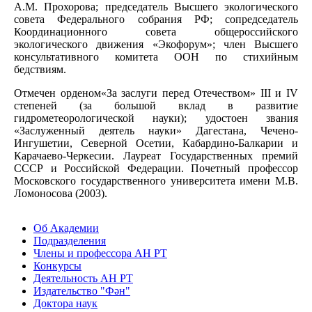
А.М. Прохорова; председатель Высшего экологического
совета Федерального собрания РФ; сопредседатель
Координационного совета общероссийского
экологического движения «Экофорум»; член Высшего
консультативного комитета ООН по стихийным
бедствиям.
Отмечен орденом«За заслуги перед Отечеством» III и IV
степеней (за большой вклад в развитие
гидрометеорологической науки); удостоен звания
«Заслуженный деятель науки» Дагестана, Чечено-
Ингушетии, Северной Осетии, Кабардино-Балкарии и
Карачаево-Черкесии. Лауреат Государственных премий
СССР и Российской Федерации. Почетный профессор
Московского государственного университета имени М.В.
Ломоносова (2003).
Об Академии
Подразделения
Члены и профессора АН РТ
Конкурсы
Деятельность АН РТ
Издательство "Фән"
Доктора наук