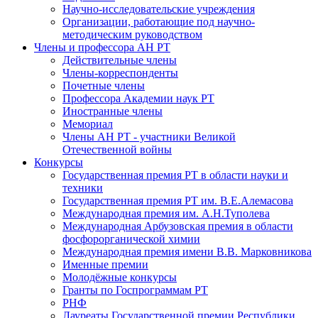
Научно-исследовательские учреждения
Организации, работающие под научно-
методическим руководством
Члены и профессора АН РТ
Действительные члены
Члены-корреспонденты
Почетные члены
Профессора Академии наук РТ
Иностранные члены
Мемориал
Члены АН РТ - участники Великой
Отечественной войны
Конкурсы
Государственная премия РТ в области науки и
техники
Государственная премия РТ им. В.Е.Алемасова
Международная премия им. А.Н.Туполева
Международная Арбузовская премия в области
фосфорорганической химии
Международная премия имени В.В. Марковникова
Именные премии
Молодёжные конкурсы
Гранты по Госпрограммам РТ
РНФ
Лауреаты Государственной премии Республики