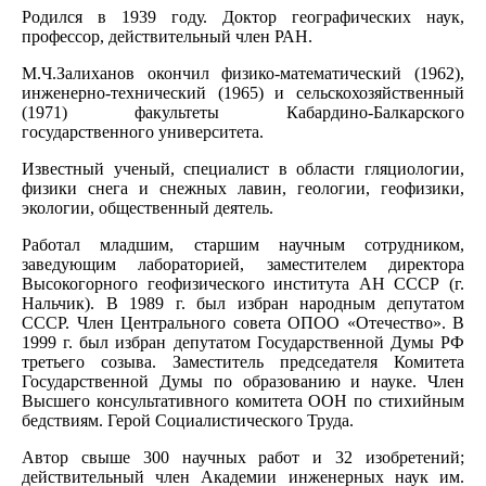
Родился в 1939 году. Доктор географических наук,
профессор, действительный член РАН.
М.Ч.Залиханов окончил физико-математический (1962),
инженерно-технический (1965) и сельскохозяйственный
(1971) факультеты Кабардино-Балкарского
государственного университета.
Известный ученый, специалист в области гляциологии,
физики снега и снежных лавин, геологии, геофизики,
экологии, общественный деятель.
Работал младшим, старшим научным сотрудником,
заведующим лабораторией, заместителем директора
Высокогорного геофизического института АН СССР (г.
Нальчик). В 1989 г. был избран народным депутатом
СССР. Член Центрального совета ОПОО «Отечество». В
1999 г. был избран депутатом Государственной Думы РФ
третьего созыва. Заместитель председателя Комитета
Государственной Думы по образованию и науке. Член
Высшего консультативного комитета ООН по стихийным
бедствиям. Герой Социалистического Труда.
Автор свыше 300 научных работ и 32 изобретений;
действительный член Академии инженерных наук им.