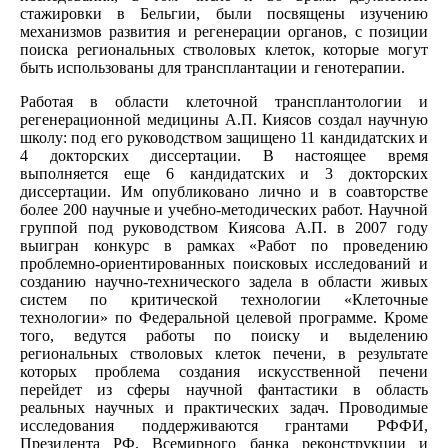
стажировки в Бельгии, были посвящены изучению
механизмов развития и регенерации органов, с позиции
поиска региональных стволовых клеток, которые могут
быть использованы для трансплантации и генотерапии.
Работая в области клеточной трансплантологии и
регенерационной медицины А.П. Киясов создал научную
школу: под его руководством защищено 11 кандидатских и
4 докторских диссертации. В настоящее время
выполняется еще 6 кандидатских и 3 докторских
диссертации. Им опубликовано лично и в соавторстве
более 200 научные и учебно-методических работ. Научной
группой под руководством Киясова А.П. в 2007 году
выигран конкурс в рамках «Работ по проведению
проблемно-ориентированных поисковых исследований и
созданию научно-технического задела в области живых
систем по критической технологии «Клеточные
технологии» по Федеральной целевой программе. Кроме
того, ведутся работы по поиску и выделению
региональных стволовых клеток печени, в результате
которых проблема создания искусственной печени
перейдет из сферы научной фантастики в область
реальных научных и практических задач. Проводимые
исследования поддерживаются грантами РФФИ,
Президента РФ, Всемирного банка реконструкции и