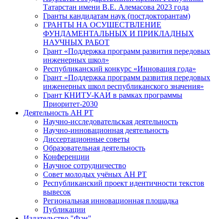
Татарстан имени В.Е. Алемасова 2023 года
Гранты кандидатам наук (постдокторантам)
ГРАНТЫ НА ОСУЩЕСТВЛЕНИЕ
ФУНДАМЕНТАЛЬНЫХ И ПРИКЛАДНЫХ
НАУЧНЫХ РАБОТ
Грант «Поддержка программ развития передовых
инженерных школ»
Республиканский конкурс «Инновация года»
Грант «Поддержка программ развития передовых
инженерных школ республиканского значения»
Грант КНИТУ-КАИ в рамках программы
Приоритет-2030
Деятельность АН РТ
Научно-исследовательская деятельность
Научно-инновационная деятельность
Диссертационные советы
Образовательная деятельность
Конференции
Научное сотрудничество
Совет молодых учёных АН РТ
Республиканский проект идентичности текстов
вывесок
Региональная инновационная площадка
Публикации
Издательство "Фән"