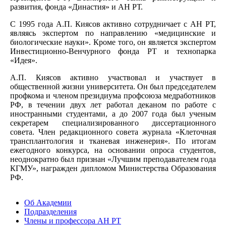
развития, фонда «Династия» и АН РТ.
С 1995 года А.П. Киясов активно сотрудничает с АН РТ,
являясь экспертом по направлению «медицинские и
биологические науки». Кроме того, он является экспертом
Инвестиционно-Венчурного фонда РТ и технопарка
«Идея».
А.П. Киясов активно участвовал и участвует в
общественной жизни университета. Он был председателем
профкома и членом президиума профсоюза медработников
РФ, в течении двух лет работал деканом по работе с
иностранными студентами, а до 2007 года был ученым
секретарем специализированного диссертационного
совета. Член редакционного совета журнала «Клеточная
трансплантология и тканевая инженерия». По итогам
ежегодного конкурса, на основании опроса студентов,
неоднократно был признан «Лучшим преподавателем года
КГМУ», награжден дипломом Министерства Образования
РФ.
Об Академии
Подразделения
Члены и профессора АН РТ