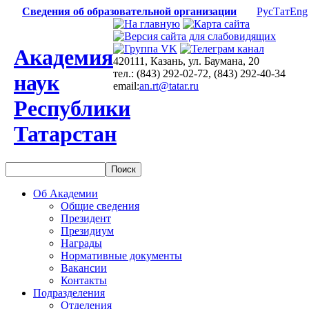
Сведения об образовательной организации
Рус
Тат
Eng
Академия
420111, Казань, ул. Баумана, 20
тел.: (843) 292-02-72, (843) 292-40-34
наук
email:
an.rt@tatar.ru
Республики
Татарстан
Об Академии
Общие сведения
Президент
Президиум
Награды
Нормативные документы
Вакансии
Контакты
Подразделения
Отделения