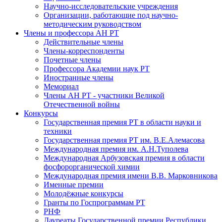
Научно-исследовательские учреждения
Организации, работающие под научно-
методическим руководством
Члены и профессора АН РТ
Действительные члены
Члены-корреспонденты
Почетные члены
Профессора Академии наук РТ
Иностранные члены
Мемориал
Члены АН РТ - участники Великой
Отечественной войны
Конкурсы
Государственная премия РТ в области науки и
техники
Государственная премия РТ им. В.Е.Алемасова
Международная премия им. А.Н.Туполева
Международная Арбузовская премия в области
фосфорорганической химии
Международная премия имени В.В. Марковникова
Именные премии
Молодёжные конкурсы
Гранты по Госпрограммам РТ
РНФ
Лауреаты Государственной премии Республики