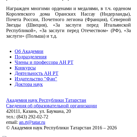
Награжден многими орденами и медалями, в т.ч. орденом
Королевского дома Оранских Нассау (Нидерланды),
Почета России, Почетного легиона (Франция), Северной
Звезды (Швеция), «3a заслуги перед Итальянской
Республикой», «За заслуги перед Отечеством» (РФ), «За
заслуги» (Польша) и т.д.
Об Академии
Подразделения
Члены и профессора АН РТ
Конкурсы
Деятельность АН РТ
Издательство "Фән"
Доктора наук
Академия наук Республики Татарстан
Сведения об образовательной организации
420111, Казань, ул. Баумана, 20
тел.: (843) 292-02-72
email:
an.rt@tatar.ru
© Академия наук Республики Татарстан 2016 – 2026