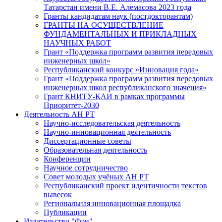
Татарстан имени В.Е. Алемасова 2023 года
Гранты кандидатам наук (постдокторантам)
ГРАНТЫ НА ОСУЩЕСТВЛЕНИЕ
ФУНДАМЕНТАЛЬНЫХ И ПРИКЛАДНЫХ
НАУЧНЫХ РАБОТ
Грант «Поддержка программ развития передовых
инженерных школ»
Республиканский конкурс «Инновация года»
Грант «Поддержка программ развития передовых
инженерных школ республиканского значения»
Грант КНИТУ-КАИ в рамках программы
Приоритет-2030
Деятельность АН РТ
Научно-исследовательская деятельность
Научно-инновационная деятельность
Диссертационные советы
Образовательная деятельность
Конференции
Научное сотрудничество
Совет молодых учёных АН РТ
Республиканский проект идентичности текстов
вывесок
Региональная инновационная площадка
Публикации
Издательство "Фән"