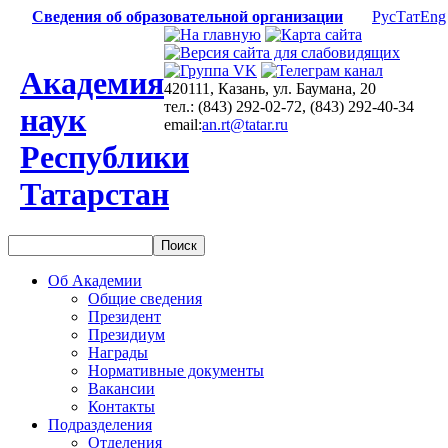
Сведения об образовательной организации
Рус
Тат
Eng
Академия
420111, Казань, ул. Баумана, 20
тел.: (843) 292-02-72, (843) 292-40-34
наук
email:
an.rt@tatar.ru
Республики
Татарстан
Об Академии
Общие сведения
Президент
Президиум
Награды
Нормативные документы
Вакансии
Контакты
Подразделения
Отделения