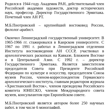
Родился в 1944 году. Академик РАН, действительный член
Российской академии художеств, доктор исторических
наук, профессор. Директор Государственного Эрмитажа.
Почетный член АН РТ.
М.Б.Пиотровский – крупнейший востоковед России,
филолог-арабист.
Окончил Ленинградский государственный университет. В
1965-1966 гг. стажировался в Каирском университете. С
1967 по 1991 г. работал в Ленинградском отделении
Института востоковедения АН СССР, участвовал в
археологических раскопках на Кавказе, Ближнем Востоке
и в Центральной Азии. С 1992 г. – директор
Государственного Эрмитажа. Является заместителем
председателя Совета при Президенте Российской
Федерации по культуре и искусству, председателем Союза
музеев России, членом-корреспондентом Германского
археологического института, главным редактором журнала
«Христианский Восток», членом президиума Российского
комитета ЮНЕСКО, членом Международного совета
музеев, консультантом при Европейском совете.
М.Б.Пиотровский является автором более 250 научных
работ, в том числе 6 монографий.