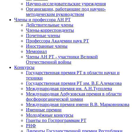
Научно-исследовательские учреждения
Организации, работающие под научно-
методическим руководством
Члены и профессора АН РТ
Действительные члены
Члены-корреспонденты
Почетные члены
Профессора Академии наук РТ
Иностранные члены
Мемориал
Члены АН РТ - участники Великой
Отечественной войны
Конкурсы
Государственная премия РТ в области науки и
техники
Государственная премия РТ им. В.Е.Алемасова
Международная премия им. А.Н.Туполева
Международная Арбузовская премия в области
фосфорорганической химии
Международная премия имени В.В. Марковникова
Именные премии
Молодёжные конкурсы
Гранты по Госпрограммам РТ
РНФ
Лауреаты Государственной премии Республики