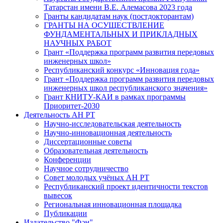
Татарстан имени В.Е. Алемасова 2023 года
Гранты кандидатам наук (постдокторантам)
ГРАНТЫ НА ОСУЩЕСТВЛЕНИЕ
ФУНДАМЕНТАЛЬНЫХ И ПРИКЛАДНЫХ
НАУЧНЫХ РАБОТ
Грант «Поддержка программ развития передовых
инженерных школ»
Республиканский конкурс «Инновация года»
Грант «Поддержка программ развития передовых
инженерных школ республиканского значения»
Грант КНИТУ-КАИ в рамках программы
Приоритет-2030
Деятельность АН РТ
Научно-исследовательская деятельность
Научно-инновационная деятельность
Диссертационные советы
Образовательная деятельность
Конференции
Научное сотрудничество
Совет молодых учёных АН РТ
Республиканский проект идентичности текстов
вывесок
Региональная инновационная площадка
Публикации
Издательство "Фән"