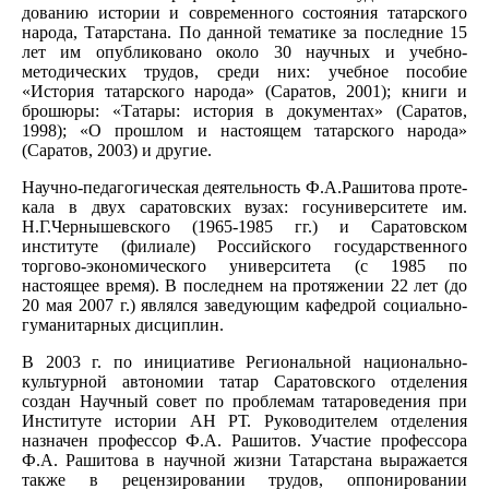
дованию истории и современного состояния татарского
народа, Татарстана. По данной тематике за последние 15
лет им опубликовано около 30 научных и учебно-
методических трудов, среди них: учебное пособие
«История татарского народа» (Саратов, 2001); книги и
брошюры: «Татары: история в документах» (Саратов,
1998); «О прошлом и настоящем татарского народа»
(Саратов, 2003) и другие.
Научно-педагогическая деятельность Ф.А.Рашитова проте­
кала в двух саратовских вузах: госуниверситете им.
Н.Г.Чер­нышевского (1965-1985 гг.) и Саратовском
институте (филиале) Российского государственного
торгово-экономического уни­верситета (с 1985 по
настоящее время). В последнем на протяжении 22 лет (до
20 мая 2007 г.) являлся заведующим кафедрой социально-
гуманитарных дисциплин.
В 2003 г. по инициативе Региональной национально-
культурной автономии татар Саратовского отделения
создан Научный совет по проблемам татароведения при
Институте истории АН РТ. Руководителем отделения
назначен профессор Ф.А. Рашитов. Участие профессора
Ф.А. Рашитова в научной жизни Татарстана выражается
также в рецензировании трудов, оппонировании