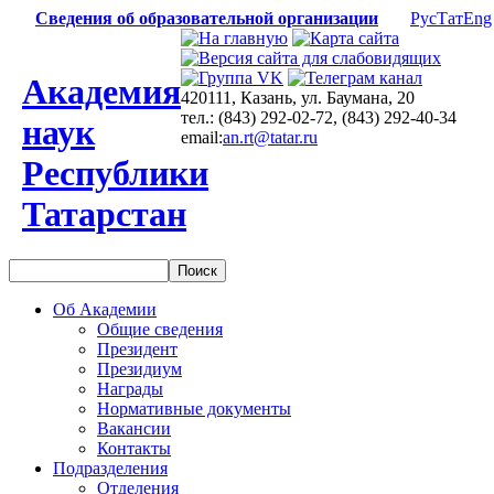
Сведения об образовательной организации
Рус
Тат
Eng
Академия
420111, Казань, ул. Баумана, 20
тел.: (843) 292-02-72, (843) 292-40-34
наук
email:
an.rt@tatar.ru
Республики
Татарстан
Об Академии
Общие сведения
Президент
Президиум
Награды
Нормативные документы
Вакансии
Контакты
Подразделения
Отделения