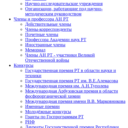
Научно-исследовательские учреждения
Организации, работающие под научно-
методическим руководством
Члены и профессора АН РТ
Действительные члены
Члены-корреспонденты
Почетные члены
Профессора Академии наук РТ
Иностранные члены
Мемориал
Члены АН РТ - участники Великой
Отечественной войны
Конкурсы
Государственная премия РТ в области науки и
техники
Государственная премия РТ им. В.Е.Алемасова
Международная премия им. А.Н.Туполева
Международная Арбузовская премия в области
фосфорорганической химии
Международная премия имени В.В. Марковникова
Именные премии
Молодёжные конкурсы
Гранты по Госпрограммам РТ
РНФ
Лауреаты Государственной премии Республики