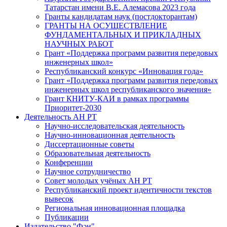
Татарстан имени В.Е. Алемасова 2023 года
Гранты кандидатам наук (постдокторантам)
ГРАНТЫ НА ОСУЩЕСТВЛЕНИЕ
ФУНДАМЕНТАЛЬНЫХ И ПРИКЛАДНЫХ
НАУЧНЫХ РАБОТ
Грант «Поддержка программ развития передовых
инженерных школ»
Республиканский конкурс «Инновация года»
Грант «Поддержка программ развития передовых
инженерных школ республиканского значения»
Грант КНИТУ-КАИ в рамках программы
Приоритет-2030
Деятельность АН РТ
Научно-исследовательская деятельность
Научно-инновационная деятельность
Диссертационные советы
Образовательная деятельность
Конференции
Научное сотрудничество
Совет молодых учёных АН РТ
Республиканский проект идентичности текстов
вывесок
Региональная инновационная площадка
Публикации
Издательство "Фән"