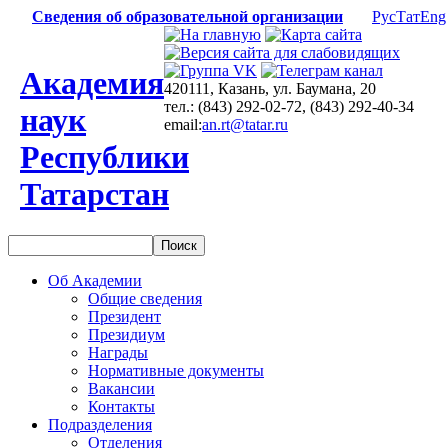
Сведения об образовательной организации
Рус
Тат
Eng
Академия
420111, Казань, ул. Баумана, 20
тел.: (843) 292-02-72, (843) 292-40-34
наук
email:
an.rt@tatar.ru
Республики
Татарстан
Об Академии
Общие сведения
Президент
Президиум
Награды
Нормативные документы
Вакансии
Контакты
Подразделения
Отделения