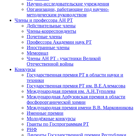
Научно-исследовательские учреждения
Организации, работающие под научно-
методическим руководством
Члены и профессора АН РТ
Действительные члены
Члены-корреспонденты
Почетные члены
Профессора Академии наук РТ
Иностранные члены
Мемориал
Члены АН РТ - участники Великой
Отечественной войны
Конкурсы
Государственная премия РТ в области науки и
техники
Государственная премия РТ им. В.Е.Алемасова
Международная премия им. А.Н.Туполева
Международная Арбузовская премия в области
фосфорорганической химии
Международная премия имени В.В. Марковникова
Именные премии
Молодёжные конкурсы
Гранты по Госпрограммам РТ
РНФ
Лауреаты Государственной премии Республики