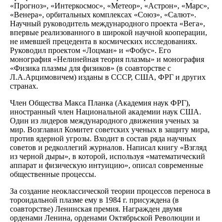
«Прогноз», «Интеркосмос», «Метеор», «Астрон», «Марс»,
«Венера», орбитальных комплексах «Союз», «Салют».
Научный руководитель международного проекта «Вега»,
впервые реализованного в широкой научной кооперации,
не имевшей прецедента в космических исследованиях.
Руководил проектом «Лоцман» и «Фобус». Его
монография «Нелинейная теория плазмы» и монография
«Физика плазмы для физиков» (в соавторстве с
Л.А.Арцимовичем) изданы в СССР, США, ФРГ и других
странах.
Член Общества Макса Планка (Академия наук ФРГ),
иностранный член Национальной академии наук США.
Один из лидеров международного движения ученых за
мир. Возглавил Комитет советских ученых в защиту мира,
против ядерной угрозы. Входит в состав ряда научных
советов и редколлегий журналов. Написал книгу «Взгляд
из черной дыры», в которой, используя «математический
аппарат и физическую интуицию», описал современные
общественные процессы.
За создание неоклассической теории процессов переноса в
тороидальной плазме ему в 1984 г. присуждена (в
соавторстве) Ленинская премия. Награжден двумя
орденами Ленина, орденами Октябрьской Революции и