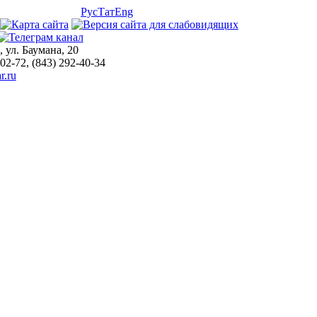
Рус
Тат
Eng
, ул. Баумана, 20
-02-72, (843) 292-40-34
r.ru