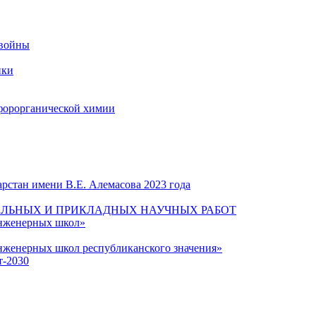
 войны
ики
форорганической химии
рстан имени В.Е. Алемасова 2023 года
ЛЬНЫХ И ПРИКЛАДНЫХ НАУЧНЫХ РАБОТ
инженерных школ»
нженерных школ республиканского значения»
т-2030