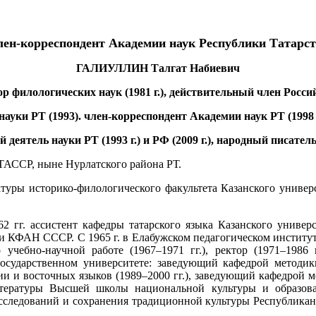
ен-корреспондент Академии наук Республики Татарс
ГАЛИУЛЛИН Талгат Набиевич
ор филологических наук (1981 г.), действительный член Рос
уки РТ (1993). член-корреспондент Академии наук РТ (1998 г.
деятель науки РТ (1993 г.) и РФ (2009 г.), народный писатель 
 ТАССР, ныне Нурлатского района РТ.
туры историко-филологического факультета Казанского университ
962 гг. ассистент кафедры татарского языка Казанского униве
и КФАН СССР. С 1965 г. в Елабужском педагогическом институте:
о учебно-научной работе (1967–1971 гг.), ректор (1971–1986
государственном университете: заведующий кафедрой методики
ии и восточных языков (1989–2000 гг.), заведующий кафедрой м
 литературы Высшей школы национальной культуры и образо
сследований и сохранения традиционной культуры Республиканс