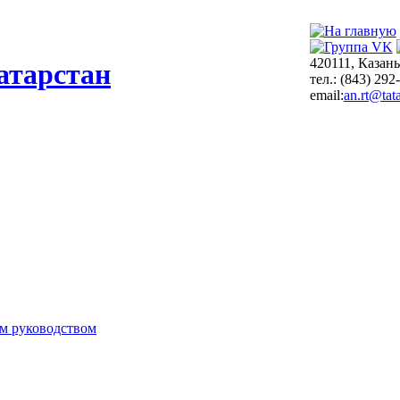
420111, Казань
атарстан
тел.: (843) 292
email:
an.rt@tata
м руководством