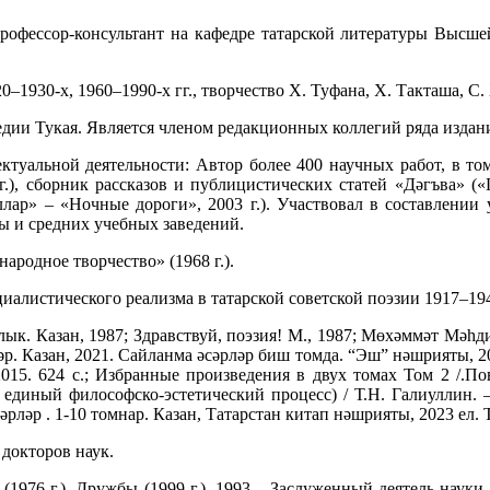
рофессор-консультант на кафедре татарской литературы Высше
20–1930-х, 1960–1990-х гг., творчество Х. Туфана, Х. Такташа, С.
дии Тукая. Является членом редакционных коллегий ряда издани
ектуальной деятельности: Автор более 400 научных работ, в то
г.), сборник рассказов и публицистических статей «Дәгъва» («
юллар» – «Ночные дороги», 2003 г.). Участвовал в составлении
лы и средних учебных заведений.
ародное творчество» (1968 г.).
алистического реализма в татарской советской поэзии 1917–1941 
к. Казан, 1987; Здравствуй, поэзия! М., 1987; Мөхәммәт Мәһди
ләр. Казан, 2021. Сайланма әсәрләр биш томда. “Эш” нәшрияты, 2
015. 624 с.; Избранные произведения в двух томах Том 2 /.Пове
диный философско-эстетический процесс) / Т.Н. Галиуллин. – Ка
сәрләр . 1-10 томнар. Казан, Татарстан китап нәшрияты, 2023 ел.
 докторов наук.
(1976 г.), Дружбы (1999 г.), 1993 – Заслуженный деятель науки 