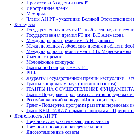
Профессора Академии наук РТ
Иностранные члены
Мемориал
Члены АН РТ - участники Великой Отечественной
Конкурсы
Государственная премия РТ в области науки и техн
Государственная премия РТ им. В.Е.Алемасова
Международная премия им. А.Н.Туполева
Международная Арбузовская премия в области фос
Международная премия имени В.В. Марковникова
Именные премии
Молодёжные конкурсы
Гранты по Госпрограммам РТ
РНФ
Лауреаты Государственной премии Республики Тата
Гранты кандидатам наук (постдокторантам)
ГРАНТЫ НА ОСУЩЕСТВЛЕНИЕ ФУНДАМЕНТА
Грант «Поддержка программ развития передовых 
Республиканский конкурс «Инновация года»
Грант «Поддержка программ развития передовых и
Грант КНИТУ-КАИ в рамках программы Приорите
Деятельность АН РТ
Научно-исследовательская деятельность
Научно-инновационная деятельность
Диссертационные советы