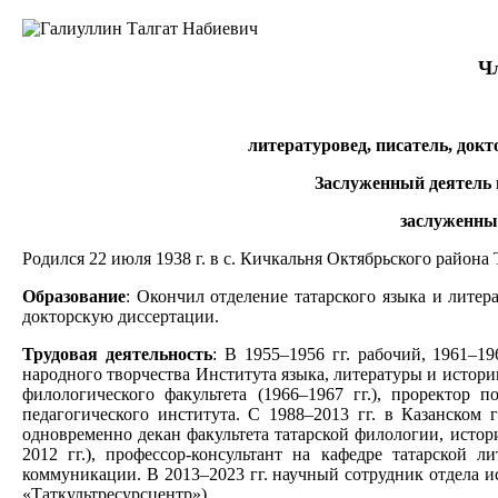
Чл
литературовед, писатель, докт
Заслуженный деятель на
заслуженный 
Родился 22 июля 1938 г. в с. Кичкальня Октябрьского района
Образование
: Окончил отделение татарского языка и литера
докторскую диссертации.
Трудовая деятельность
: В 1955–1956 гг. рабочий, 1961–1
народного творчества Института языка, литературы и истори
филологического факультета (1966–1967 гг.), проректор п
педагогического института. С 1988–2013 гг. в Казанском 
одновременно декан факультета татарской филологии, истор
2012 гг.), профессор-консультант на кафедре татарской
коммуникации. В 2013–2023 гг. научный сотрудник отдела и
«Таткультресурсцентр»).