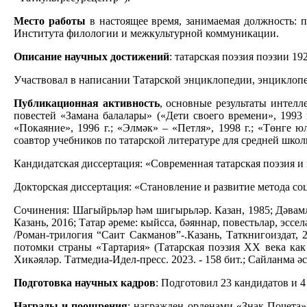
Место работы
в настоящее время, занимаемая должность: п
Института филологии и межкультурной коммуникации.
Описание научных достижений
: татарская поэзия поэзии 19
Участвовал в написании Татарской энциклопедии, энциклопе
Публикационная активность
, основные результаты интелл
повестей «Замана балалары» («Дети своего времени», 1993 
«Покаяние», 1996 г.; «Элмәк» – «Петля», 1998 г.; «Төнге 
соавтор учебников по татарской литературе для средней шко
Кандидатская диссертация: «Современная татарская поэзия и н
Докторская диссертация: «Становление и развитие метода соци
Сочинения: Шагыйрьләр һәм шигырьләр. Казан, 1985; Дәвамлы
Казань, 2016; Татар әреме: кыйсса, бәяннар, повестьлар, эссе
/Роман-трилогия “Саит Сакманов”-.Казань, Таткнигоиздат, 2
потомки страны «Тартария» (Татарская поэзия ХХ века как е
Хикәяләр. Татмедиа-Идел-пресс. 2023. - 158 бит.; Сайланма ә
Подготовка научных кадров
: Подготовил 23 кандидатов и 4
Награды и поощрения
: награжден орденами «Знак Почета» 