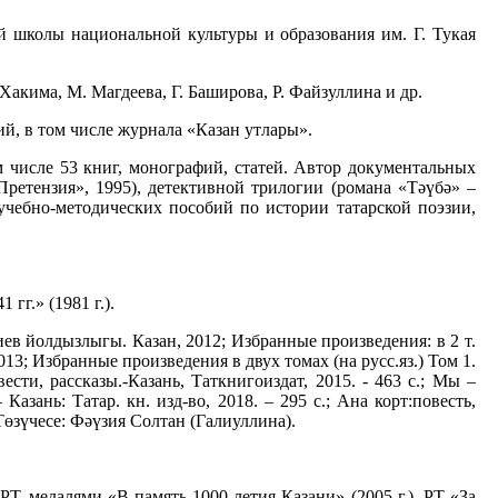
й школы национальной культуры и образования им. Г. Тукая
 Хакима, М. Магдеева, Г. Баширова, Р. Файзуллина и др.
й, в том числе журнала «Казан утлары».
м числе 53 книг, монографий, статей. Автор документальных
Претензия», 1995), детективной трилогии (романа «Тәүбә» –
 учебно-методических пособий по истории татарской поэзии,
гг.» (1981 г.).
ев йолдызлыгы. Казан, 2012; Избранные произведения: в 2 т.
013; Избранные произведения в двух томах (на русс.яз.) Том 1.
сти, рассказы.-Казань, Таткнигоиздат, 2015. - 463 с.; Мы –
зань: Татар. кн. изд-во, 2018. – 295 с.; Ана корт:повесть,
 Төзүчесе: Фәүзия Солтан (Галиуллина).
РТ. медалями «В память 1000-летия Казани» (2005 г.), РТ «За