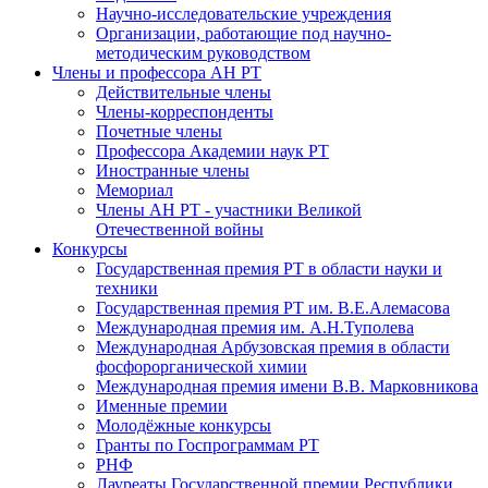
Научно-исследовательские учреждения
Организации, работающие под научно-
методическим руководством
Члены и профессора АН РТ
Действительные члены
Члены-корреспонденты
Почетные члены
Профессора Академии наук РТ
Иностранные члены
Мемориал
Члены АН РТ - участники Великой
Отечественной войны
Конкурсы
Государственная премия РТ в области науки и
техники
Государственная премия РТ им. В.Е.Алемасова
Международная премия им. А.Н.Туполева
Международная Арбузовская премия в области
фосфорорганической химии
Международная премия имени В.В. Марковникова
Именные премии
Молодёжные конкурсы
Гранты по Госпрограммам РТ
РНФ
Лауреаты Государственной премии Республики