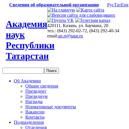
Сведения об образовательной организации
Рус
Тат
Eng
Академия
420111, Казань, ул. Баумана, 20
тел.: (843) 292-02-72, (843) 292-40-34
наук
email:
an.rt@tatar.ru
Республики
Татарстан
Об Академии
Общие сведения
Президент
Президиум
Награды
Нормативные документы
Вакансии
Контакты
Подразделения
Отделения