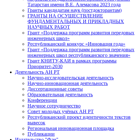
Татарстан имени В.Е. Алемасова 2023 года
Гранты кандидатам наук (постдокторантам)
ГРАНТЫ НА ОСУЩЕСТВЛЕНИЕ
ФУНДАМЕНТАЛЬНЫХ И ПРИКЛАДНЫХ
НАУЧНЫХ РАБОТ
Грант «Поддержка программ развития передовых
инженерных школ»
Республиканский конкурс «Инновация года»
Грант «Поддержка программ развития передовых
инженерных школ республиканского значения»
Грант КНИТУ-КАИ в рамках программы
Приоритет-2030
Деятельность АН РТ
Научно-исследовательская деятельность
Научно-инновационная деятельность
Диссертационные советы
Образовательная деятельность
Конференции
Научное сотрудничество
Совет молодых учёных АН РТ
Республиканский проект идентичности текстов
вывесок
Региональная инновационная площадка
Публикации
Издательство "Фән"