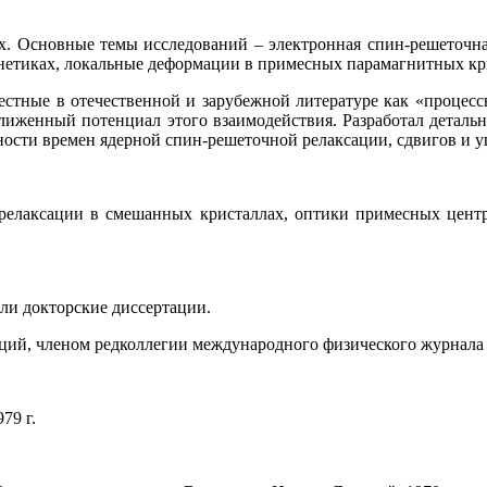
ах. Основные темы исследований – электронная спин-решеточна
нетиках, локальные деформации в примесных парамагнитных кр
естные в отечественной и зарубежной литературе как «проце
ближенный потенциал этого взаимодействия. Разработал детал
ости времен ядерной спин-решеточной релаксации, сдвигов и у
 релаксации в смешанных кристаллах, оптики примесных цент
ли докторские диссертации.
ций, членом редколлегии международного физического журнала «
79 г.