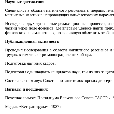
Научные достижения
:
Специалист в области магнитного резонанса в твердых тел
магнитные явления в непроводящих ван-флековских парамаг
Исследовал двухступенчатые релаксационные процессы, изв
частиц через поле фононов, где впервые удалось найти при
флековских парамагнетиках, позволившую объяснить особенн
Публикационная активность
Проводил исследования в области магнитного резонанса и
трудов, в том числе три монографических обзора.
Подготовка научных кадров.
Подготовил одиннадцать кандидатов наук, три из них защити
Состоял членом двух Советов по защите докторских диссерта
Награды и поощрения
:
Почетная грамота Президиума Верховного Совета ТАССР - 19
Медаль «Ветеран труда» - 1987 г.