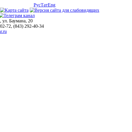
Рус
Тат
Eng
, ул. Баумана, 20
-02-72, (843) 292-40-34
r.ru