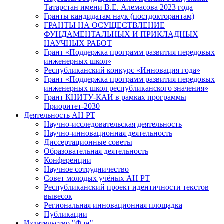
Татарстан имени В.Е. Алемасова 2023 года
Гранты кандидатам наук (постдокторантам)
ГРАНТЫ НА ОСУЩЕСТВЛЕНИЕ
ФУНДАМЕНТАЛЬНЫХ И ПРИКЛАДНЫХ
НАУЧНЫХ РАБОТ
Грант «Поддержка программ развития передовых
инженерных школ»
Республиканский конкурс «Инновация года»
Грант «Поддержка программ развития передовых
инженерных школ республиканского значения»
Грант КНИТУ-КАИ в рамках программы
Приоритет-2030
Деятельность АН РТ
Научно-исследовательская деятельность
Научно-инновационная деятельность
Диссертационные советы
Образовательная деятельность
Конференции
Научное сотрудничество
Совет молодых учёных АН РТ
Республиканский проект идентичности текстов
вывесок
Региональная инновационная площадка
Публикации
Издательство "Фән"