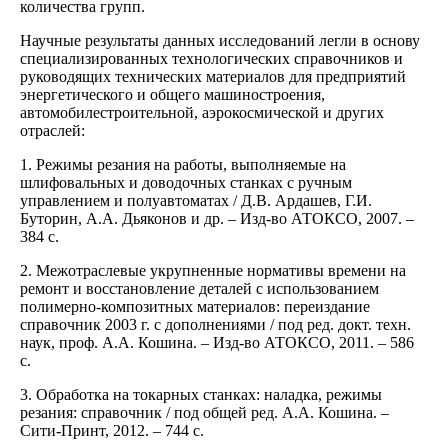
количества групп.
Научные результаты данных исследований легли в основу
специализированных технологических справочников и
руководящих технических материалов для предприятий
энергетического и общего машиностроения,
автомобилестроительной, аэрокосмической и других
отраслей:
1. Режимы резания на работы, выполняемые на
шлифовальных и доводочных станках с ручным
управлением и полуавтоматах / Д.В. Ардашев, Г.И.
Буторин, А.А. Дьяконов и др. – Изд-во АТОКСО, 2007. –
384 с.
2. Межотраслевые укрупненные нормативы времени на
ремонт и восстановление деталей с использованием
полимерно-композитных материалов: переиздание
справочник 2003 г. с дополнениями / под ред. докт. техн.
наук, проф. А.А. Кошина. – Изд-во АТОКСО, 2011. – 586
с.
3. Обработка на токарных станках: наладка, режимы
резания: справочник / под общей ред. А.А. Кошина. –
Сити-Принт, 2012. – 744 с.