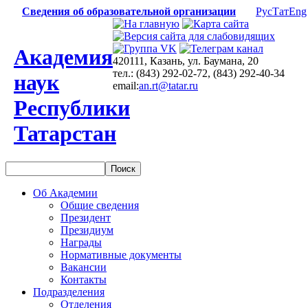
Сведения об образовательной организации
Рус
Тат
Eng
Академия
420111, Казань, ул. Баумана, 20
тел.: (843) 292-02-72, (843) 292-40-34
наук
email:
an.rt@tatar.ru
Республики
Татарстан
Об Академии
Общие сведения
Президент
Президиум
Награды
Нормативные документы
Вакансии
Контакты
Подразделения
Отделения