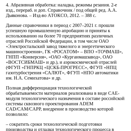
4. Абразивная обработка: наладка, режимы резания. 2-е
изд., перераб. и доп. Справочник / под общей ред. А.А.
Дьяконова. – Изд-во АТОКСО, 2012. – 388 с.
Данные справочники в период с 2007–2021 г. прошли
успешную промышленную апробацию и приняты к
использованию на более 70 предприятиях различных
отраслей Российской Федерации, в том числе ОАО
«Электростальский завод тяжелого и энергетического
машиностроения», ГК «РОСАТОМ» – ВПО «ТОЧМАШ»,
ГНПП «Конверсия», «ОАО «Курганмашзавод», ОАО
«ВОСТСИБМАШ» и др.), и аэрокосмической отраслей
(ФГУП «ГНПРКЦ «ЦСКБ-ПРОГРЕСС», ФГУП «НПЦ
газотурбострения «САЛЮТ», ФГУП «НПО автоматики
им. Н.А. Семихатова» и др.
Полная дифференциация технологической
обрабатываемости материалов реализована в виде CAE-
модуля технологического назначения в составе российской
системы сквозного проектирования ADEM
CAD/CAM/CAPP, внедрение в производство которой
позволило:
– сократить сроки технологической подготовки
производства и отладки технологического процесса в