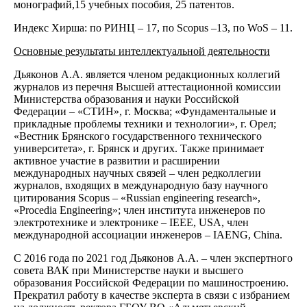
монографий,15 учебных пособия, 25 патентов.
Индекс Хирша: по РИНЦ – 17, по Scopus –13, по WoS – 11.
Основные результаты интеллектуальной деятельности
Дьяконов А.А. является членом редакционных коллегий
журналов из перечня Высшей аттестационной комиссии
Министерства образования и науки Российской
Федерации – «СТИН», г. Москва; «Фундаментальные и
прикладные проблемы техники и технологии», г. Орел;
«Вестник Брянского государственного технического
университета», г. Брянск и других. Также принимает
активное участие в развитии и расширении
международных научных связей – член редколлегии
журналов, входящих в международную базу научного
цитирования Scopus – «Russian engineering research»,
«Procedia Engineering»; член института инженеров по
электротехнике и электронике – IEEE, USA, член
международной ассоциации инженеров – IAENG, China.
С 2016 года по 2021 год Дьяконов А.А. – член экспертного
совета ВАК при Министерстве науки и высшего
образования Российской Федерации по машиностроению.
Прекратил работу в качестве эксперта в связи с избранием