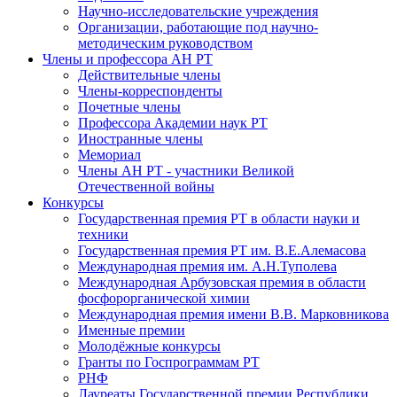
Научно-исследовательские учреждения
Организации, работающие под научно-
методическим руководством
Члены и профессора АН РТ
Действительные члены
Члены-корреспонденты
Почетные члены
Профессора Академии наук РТ
Иностранные члены
Мемориал
Члены АН РТ - участники Великой
Отечественной войны
Конкурсы
Государственная премия РТ в области науки и
техники
Государственная премия РТ им. В.Е.Алемасова
Международная премия им. А.Н.Туполева
Международная Арбузовская премия в области
фосфорорганической химии
Международная премия имени В.В. Марковникова
Именные премии
Молодёжные конкурсы
Гранты по Госпрограммам РТ
РНФ
Лауреаты Государственной премии Республики