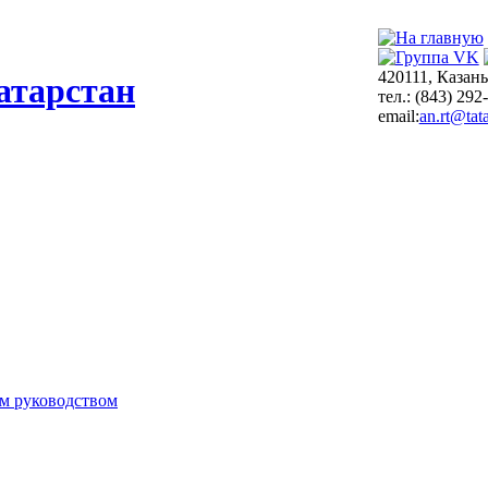
420111, Казань
атарстан
тел.: (843) 292
email:
an.rt@tata
м руководством