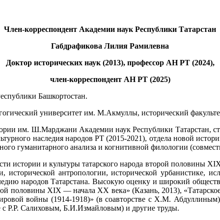
Член-корреспондент Академии наук Республики Татарстан
Габдрафикова Лилия Рамилевна
Доктор исторических наук (2013), профессор АН РТ (2024),
член-корреспондент АН РТ (2025)
 Республики Башкортостан.
гогический университет им. М.Акмуллы, исторический факульт
т истории им. Ш.Марджани Академии наук Республики Татарстан,
турного наследия народов РТ (2015-2021), отдела новой истории 
ого гуманитарного анализа и когнитивной филологии (совмести
сти истории и культуры татарского народа второй половины XIX
и, исторической антропологии, исторической урбанистике, и
следию народов Татарстана. Высокую оценку и широкий общест
ой половины XIX — начала XX века» (Казань, 2013), «Татарско
мировой войны (1914-1918)» (в соавторстве с Х.М. Абдуллиным
 с Р.Р. Салиховым, Б.И.Измайловым) и другие труды.