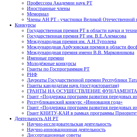
Профессора Академии наук РТ
Иностранные члены
Мемориал
Члены АН РТ - участники Великой Отечественной
Конкурсы
Государственная премия РТ в области науки и техн
Государственная премия РТ им. В.Е.Алемасова
Международная премия им. А.Н.Туполева
Международная Арбузовская премия в области фос
Международная премия имени В.В. Марковникова
Именные премии
Молодёжные конкурсы
Гранты по Госпрограммам РТ
РНФ
Лауреаты Государственной премии Республики Тата
Гранты кандидатам наук (постдокторантам)
ГРАНТЫ НА ОСУЩЕСТВЛЕНИЕ ФУНДАМЕНТА
Грант «Поддержка программ развития передовых 
Республиканский конкурс «Инновация года»
Грант «Поддержка программ развития передовых и
Грант КНИТУ-КАИ в рамках программы Приорите
Деятельность АН РТ
Научно-исследовательская деятельность
Научно-инновационная деятельность
Диссертационные советы