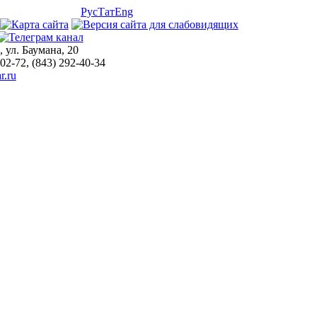
Рус
Тат
Eng
, ул. Баумана, 20
-02-72, (843) 292-40-34
r.ru