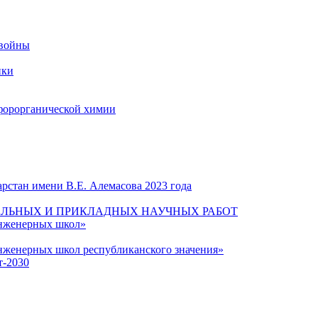
 войны
ики
форорганической химии
рстан имени В.Е. Алемасова 2023 года
ЛЬНЫХ И ПРИКЛАДНЫХ НАУЧНЫХ РАБОТ
инженерных школ»
нженерных школ республиканского значения»
т-2030