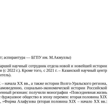
ет; аспирантура — БГПУ им. М.Акмуллы)
 старший научный сотрудник отдела новой и новейшей истории
(с 2022 г.). Кроме того, с 2021 г. – Казанский научный центр
тель).
 – начала XX вв., а также истории Волго-Уральского региона,
сламоведению, социально-экономической истории Российской
венный резонанс получили монографии «Повседневная жизнь
е буржуазное общество в эпоху перемен: вторая половина XIX
), «Фирма Алафузова (вторая половина XIX – начало ХХ вв.: