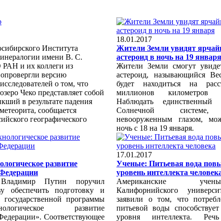
18.01.2017
сибирского Института
Жители Земли увидят ярча
минералогии имени В. С.
астероид в ночь на 19 январ
 РАН и их коллеги из
Жители Земли смогут увиде
 опровергли версию
астероид, называющийся Ве
исследователей о том, что
будет находиться на рас
озеро Чеко представляет собой
миллионов километров 
икший в результате падения
Наблюдать единственный 
метеорита, сообщается
Солнечной системе,
ийского географического
невооруженным глазом, мо
ночь с 18 на 19 января.
17.01.2017
ологическое развитие
Ученые: Питьевая вода пов
 Федерации
уровень интеллекта человек
 Владимир Путин поручил
Американские уч
ву обеспечить подготовку и
Калифорнийского универс
 государственной программы
заявили о том, что потреб
ехнологическое развитие
питьевой воды способствуе
Федерации». Соответствующее
уровня интеллекта. Ре