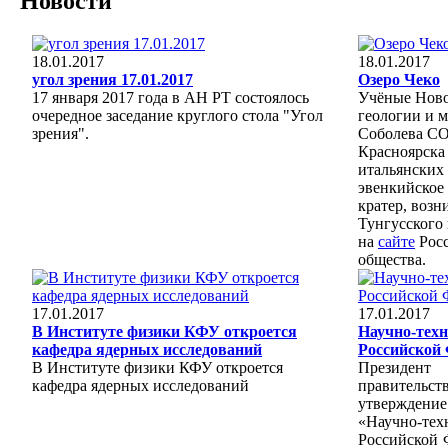
Новости
18.01.2017
18.01.2017
угол зрения 17.01.2017
Озеро Чеко
17 января 2017 года в АН РТ состоялось
Учёные Ново
очередное заседание круглого стола "Угол
геологии и 
зрения".
Соболева СО
Красноярска
итальянских 
эвенкийское 
кратер, возн
Тунгусского 
на
сайте
Росс
общества.
17.01.2017
17.01.2017
В Институте физики КФУ откроется
Научно-техн
кафедра ядерных исследований
Российской
В Институте физики КФУ откроется
Президент
кафедра ядерных исследований
правительст
утверждение
«Научно-т
Российской 