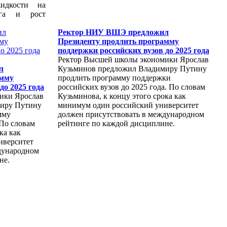
жидкости на
зга и рост
Ректор НИУ ВШЭ предложил
Президенту продлить программу
поддержки российских вузов до 2025 года
Ректор Высшей школы экономики Ярослав
л
Кузьминов предложил Владимиру Путину
амму
продлить программу поддержки
до 2025 года
российских вузов до 2025 года. По словам
ики Ярослав
Кузьминова, к концу этого срока как
миру Путину
минимум один российский университет
мму
должен присутствовать в международном
 По словам
рейтинге по каждой дисциплине.
ка как
иверситет
дународном
не.