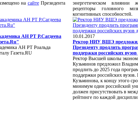
азмещено на
сайте
Президента
энергетическом влиянии 
рецепторы головного мо
когнитивных способностей.
кадемика АН РТ Р.Сагдеева
10.01.2017
зета.Ru"
Ректор НИУ ВШЭ предложи
адемика АН РТ Роальда
Президенту продлить прогр
талу Газета.RU
поддержки российских вузов 
Ректор Высшей школы эконом
Кузьминов предложил Влади
продлить до 2025 года програ
поддержки российских вузов.
Кузьминова, к концу этого сро
минимум один российский ун
должен присутствовать в меж
рейтинге по каждой дисципли