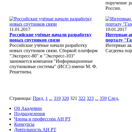
поручение р
России.
11.01.2017
10.01.2017
Российские учёные начали разработку
Интервью а
новых спутников связи
порталу "Га
Российские учёные начали разработку
Интервью ак
новых спутников связи. Сборкой платформ
Сагдеева пор
"Экспресс-80" и "Экспресс-103"
занимается компания "Информационные
спутниковые системы" (ИСС) имени М. Ф.
Решетнева.
Страницы:
Пред.
1
...
319
320
321
322
323
...
359
След.
Об Академии
Подразделения
Члены и профессора АН РТ
Конкурсы
Деятельность АН РТ