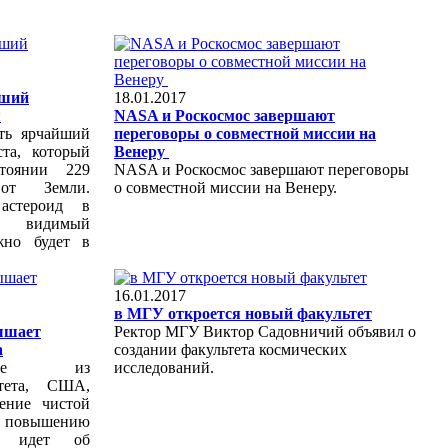
йший
18.01.2017
я
NASA и Роскосмос завершают
ть ярчайший
переговоры о совместной миссии на
ста, который
Венеру ‍
стоянии 229
NASA и Роскосмос завершают переговоры
от Земли.
о совместной миссии на Венеру.
астероид в
 видимый
жно будет в
16.01.2017
в МГУ откроется новый факультет
ышает
Ректор МГУ Виктор Садовничий объявил о
а
создании факультета космических
еные из
исследований.
итета, США,
ление чистой
т повышению
чь идет об