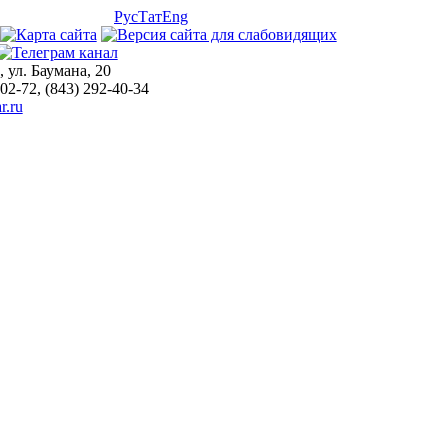
Рус
Тат
Eng
, ул. Баумана, 20
-02-72, (843) 292-40-34
r.ru