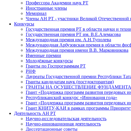
Профессора Академии наук РТ
Иностранные члены
Мемориал
Члены АН РТ - участники Великой Отечественной
Конкурсы
Государственная премия РТ в области науки и техн
Государственная премия РТ им. В.Е.Алемасова
Международная премия им. А.Н.Туполева
Международная Арбузовская премия в области фос
Международная премия имени В.В. Марковникова
Именные премии
Молодёжные конкурсы
Гранты по Госпрограммам РТ
РНФ
Лауреаты Государственной премии Республики Тата
Гранты кандидатам наук (постдокторантам)
ГРАНТЫ НА ОСУЩЕСТВЛЕНИЕ ФУНДАМЕНТА
Грант «Поддержка программ развития передовых 
Республиканский конкурс «Инновация года»
Грант «Поддержка программ развития передовых и
Грант КНИТУ-КАИ в рамках программы Приорите
Деятельность АН РТ
Научно-исследовательская деятельность
Научно-инновационная деятельность
Диссертационные советы