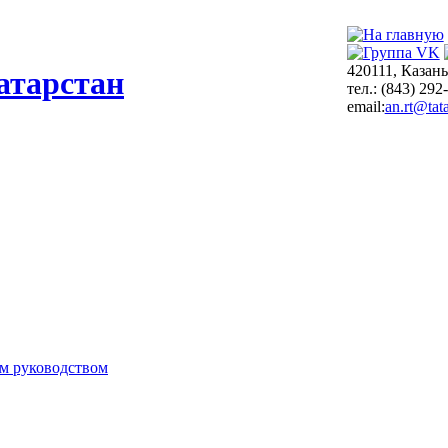
420111, Казань
атарстан
тел.: (843) 292
email:
an.rt@tata
м руководством