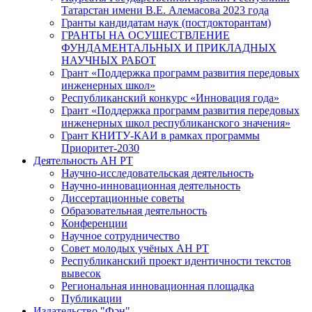
Татарстан имени В.Е. Алемасова 2023 года
Гранты кандидатам наук (постдокторантам)
ГРАНТЫ НА ОСУЩЕСТВЛЕНИЕ
ФУНДАМЕНТАЛЬНЫХ И ПРИКЛАДНЫХ
НАУЧНЫХ РАБОТ
Грант «Поддержка программ развития передовых
инженерных школ»
Республиканский конкурс «Инновация года»
Грант «Поддержка программ развития передовых
инженерных школ республиканского значения»
Грант КНИТУ-КАИ в рамках программы
Приоритет-2030
Деятельность АН РТ
Научно-исследовательская деятельность
Научно-инновационная деятельность
Диссертационные советы
Образовательная деятельность
Конференции
Научное сотрудничество
Совет молодых учёных АН РТ
Республиканский проект идентичности текстов
вывесок
Региональная инновационная площадка
Публикации
Издательство "Фән"