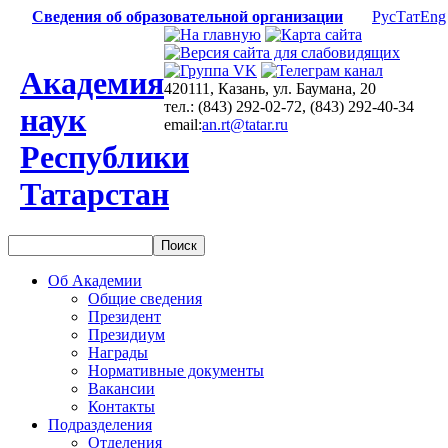
Сведения об образовательной организации
Рус
Тат
Eng
Академия
420111, Казань, ул. Баумана, 20
тел.: (843) 292-02-72, (843) 292-40-34
наук
email:
an.rt@tatar.ru
Республики
Татарстан
Об Академии
Общие сведения
Президент
Президиум
Награды
Нормативные документы
Вакансии
Контакты
Подразделения
Отделения