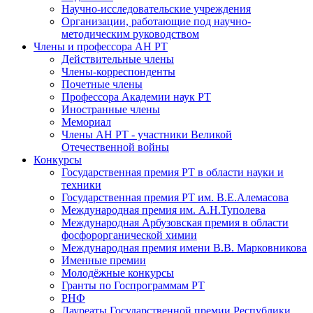
Научно-исследовательские учреждения
Организации, работающие под научно-
методическим руководством
Члены и профессора АН РТ
Действительные члены
Члены-корреспонденты
Почетные члены
Профессора Академии наук РТ
Иностранные члены
Мемориал
Члены АН РТ - участники Великой
Отечественной войны
Конкурсы
Государственная премия РТ в области науки и
техники
Государственная премия РТ им. В.Е.Алемасова
Международная премия им. А.Н.Туполева
Международная Арбузовская премия в области
фосфорорганической химии
Международная премия имени В.В. Марковникова
Именные премии
Молодёжные конкурсы
Гранты по Госпрограммам РТ
РНФ
Лауреаты Государственной премии Республики