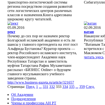
транспортно-логистической системы
Сибагатулли
региона посредством создания развитой
сети логистических центров различных
классов и назначения.Книга адресована
широкому кругу читателей.
05.09.2016
02.09.2016
рект
ватан
Почему до сих пор не назначен ректор
Накануне юб
Болгарской исламской академии и есть ли
Республики 
шансы у главного претендента на этот пост
"Ватаным Та
Альфрида Бустанова? Куратор проекта —
встретился 
ректор Российского исламского института,
Макзюмом С
член-корреспондент Академии наук
читать здесь
Республики Татарстан и заместитель
муфтия Татарстана Рафик Мухаметшин
рассказал «БИЗНЕС Online» о будущем
главного мусульманского учебного
заведения страны.
http://www.business-gazeta.ru/article/321657
Страницы:
Пред.
1
...
331
332
333
334
335
...
359
След.
Об Академии
Подразделения
Члены и профессора АН РТ