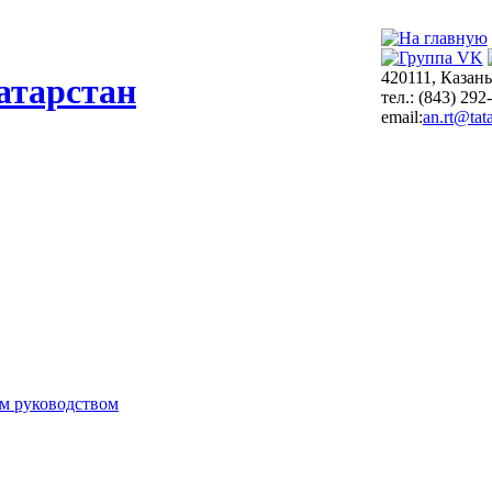
420111, Казань
атарстан
тел.: (843) 292
email:
an.rt@tata
м руководством