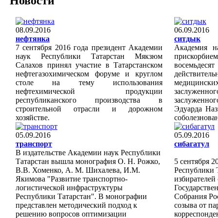
Новости
08.09.2016
06.09.2016
нефтянка
ситдык
7 сентября 2016 года президент Академии
Академия н
наук Республики Татарстан Мякзюм
прискорби
Салахов принял участие в Татарстанском
восемьде
нефтегазохимическом форуме и круглом
действител
столе на тему использования
медицинс
нефтехимической продукции
заслуженног
республиканского производства в
заслуженног
строительной отрасли и дорожном
Эдуарда Наз
хозяйстве.
соболезнова
05.09.2016
05.09.2016
транспорт
сибагатул
В издательстве Академии наук Республики
Татарстан вышла монография О. Н. Рожко,
5 сентября 2
В.В. Хоменко, А. М. Шихалева, И.М.
Республики Т
Якимова "Развитие транспортно-
избирателей 
логистической инфраструктуры
Государстве
Республики Татарстан". В монографии
Собрания Ро
представлен методический подход к
созыва от па
решению вопросов оптимизации
корреспонде