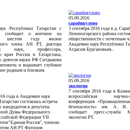
05.09.2016
сарабикулово
аук Республики Татарстан с
3 сентября 2016 года в д. Сар
ем сообщает о кончине на
Лениногорского района состоя
сят шестом году жизни
общественности с почетным ч
ьного члена АН РТ, доктора
Академии наук Республики Та
ких наук, профессора,
Агдасом Бургановым..
о врач России и Татарстана,
о деятеля науки РФ Ситдыкова
иповича и выражает глубокое
ние родным и близким.
05.09.2016
экология
7 сентября 2016 года в Казан
016 года в Академии наук
всероссийская научно-пр
атарстан состоялась встреча
конференция «Промышленная
с кандидатом в депутаты
безопасность» им. А. И.
нной Думы Федерального
сообщает пресс-служба М
ссийской Федерации VII
экологии РТ.
ртии"Единая Россия", членом-
нтом АН РТ Фатихом