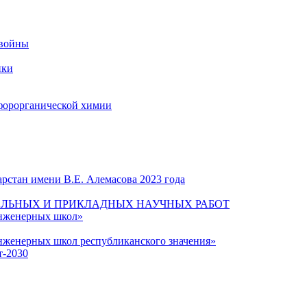
 войны
ики
форорганической химии
рстан имени В.Е. Алемасова 2023 года
ЛЬНЫХ И ПРИКЛАДНЫХ НАУЧНЫХ РАБОТ
инженерных школ»
нженерных школ республиканского значения»
т-2030