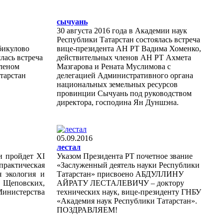
сычуань
30 августа 2016 года в Академии наук
Республики Татарстан состоялась встреча
абикулово
вице-президента АН РТ Вадима Хоменко,
лась встреча
действительных членов АН РТ Ахмета
леном
Мазгарова и Рената Муслимова с
тарстан
делегацией Административного органа
национальных земельных ресурсов
провинции Сычуань под руководством
директора, господина Ян Дуншэна.
05.09.2016
лестал
и пройдет ХI
Указом Президента РТ почетное звание
актическая
«Заслуженный деятель науки Республики
 экология и
Татарстан» присвоено
АБДУЛЛИНУ
 Щеповских,
АЙРАТУ ЛЕСТАЛЕВИЧУ
– доктору
инистерства
технических наук, вице-президенту ГНБУ
«Академия наук Республики Татарстан».
ПОЗДРАВЛЯЕМ!