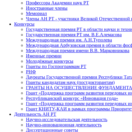
Профессора Академии наук РТ
Иностранные члены
Мемориал
Члены АН РТ - участники Великой Отечественной
Конкурсы
Государственная премия РТ в области науки и техн
Государственная премия РТ им. В.Е.Алемасова
Международная премия им. А.Н.Туполева
Международная Арбузовская премия в области фос
Международная премия имени В.В. Марковникова
Именные премии
Молодёжные конкурсы
Гранты по Госпрограммам РТ
РНФ
Лауреаты Государственной премии Республики Тата
Гранты кандидатам наук (постдокторантам)
ГРАНТЫ НА ОСУЩЕСТВЛЕНИЕ ФУНДАМЕНТА
Грант «Поддержка программ развития передовых 
Республиканский конкурс «Инновация года»
Грант «Поддержка программ развития передовых и
Грант КНИТУ-КАИ в рамках программы Приорите
Деятельность АН РТ
Научно-исследовательская деятельность
Научно-инновационная деятельность
Диссертационные советы