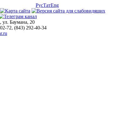
Рус
Тат
Eng
, ул. Баумана, 20
-02-72, (843) 292-40-34
r.ru