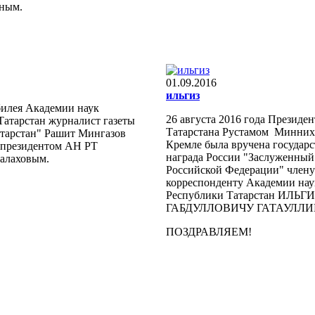
ным.
01.09.2016
ильгиз
илея Академии наук
26 августа 2016 года Президе
Татарстан журналист газеты
Татарстана Рустамом Минних
тарстан" Рашит Мингазов
Кремле была вручена государс
с президентом АН РТ
награда России "Заслуженный
алаховым.
Российской Федерации" члену
корреспонденту Академии нау
Республики Татарстан ИЛЬГ
ГАБДУЛЛОВИЧУ ГАТАУЛЛИ
ПОЗДРАВЛЯЕМ!