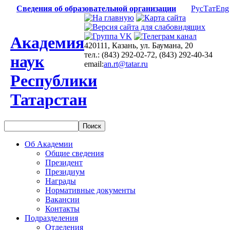
Сведения об образовательной организации
Рус
Тат
Eng
Академия
420111, Казань, ул. Баумана, 20
тел.: (843) 292-02-72, (843) 292-40-34
наук
email:
an.rt@tatar.ru
Республики
Татарстан
Об Академии
Общие сведения
Президент
Президиум
Награды
Нормативные документы
Вакансии
Контакты
Подразделения
Отделения