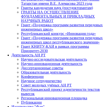
Татарстан имени В.Е. Алемасова 2023 года
Гранты кандидатам наук (постдокторантам)
ГРАНТЫ НА ОСУЩЕСТВЛЕНИЕ
ФУНДАМЕНТАЛЬНЫХ И ПРИКЛАДНЫХ
НАУЧНЫХ РАБОТ
Грант «Поддержка программ развития передовых
инженерных школ»
Республиканский конкурс «Инновация года»
Грант «Поддержка программ развития передовых
инженерных школ республиканского значения»
Грант КНИТУ-КАИ в рамках программы
Приоритет-2030
Деятельность АН РТ
Научно-исследовательская деятельность
Научно-инновационная деятельность
Диссертационные советы
Образовательная деятельность
Конференции
Научное сотрудничество
Совет молодых учёных АН РТ
Республиканский проект идентичности текстов
вывесок
Региональная инновационная площадка
Публикации
Издательство "Фән"