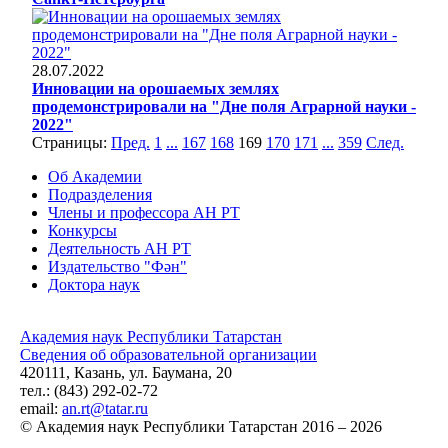
28.07.2022
Инновации на орошаемых землях
продемонстрировали на "Дне поля Аграрной науки -
2022"
Страницы:
Пред.
1
...
167
168
169
170
171
...
359
След.
Об Академии
Подразделения
Члены и профессора АН РТ
Конкурсы
Деятельность АН РТ
Издательство "Фән"
Доктора наук
Академия наук Республики Татарстан
Сведения об образовательной организации
420111, Казань, ул. Баумана, 20
тел.: (843) 292-02-72
email:
an.rt@tatar.ru
© Академия наук Республики Татарстан 2016 – 2026