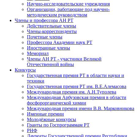
Научно-исследовательские учреждения
Организации, работающие под научно-
методическим руководством
Члены и профессора АН РТ
Действительные члены
Члены-корреспонденты
Почетные члены
Профессора Академии наук РТ
Иностранные члены
Мемориал
Члены АН РТ - участники Великой
Отечественной войны
Конкурсы
Государственная премия РТ в области науки и
техники
Государственная премия РТ им. В.Е.Алемасова
Международная премия им. А.Н.Туполева
Международная Арбузовская премия в области
фосфорорганической химии
Международная премия имени В.В. Марковникова
Именные премии
Молодёжные конкурсы
Гранты по Госпрограммам РТ
РНФ
Лауреаты Государственной премии Республики