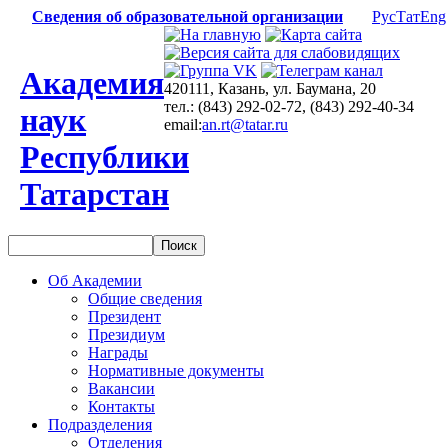
Сведения об образовательной организации
Рус
Тат
Eng
Академия
420111, Казань, ул. Баумана, 20
тел.: (843) 292-02-72, (843) 292-40-34
наук
email:
an.rt@tatar.ru
Республики
Татарстан
Об Академии
Общие сведения
Президент
Президиум
Награды
Нормативные документы
Вакансии
Контакты
Подразделения
Отделения