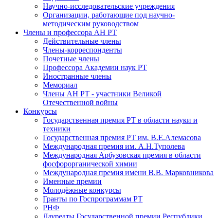
Научно-исследовательские учреждения
Организации, работающие под научно-
методическим руководством
Члены и профессора АН РТ
Действительные члены
Члены-корреспонденты
Почетные члены
Профессора Академии наук РТ
Иностранные члены
Мемориал
Члены АН РТ - участники Великой
Отечественной войны
Конкурсы
Государственная премия РТ в области науки и
техники
Государственная премия РТ им. В.Е.Алемасова
Международная премия им. А.Н.Туполева
Международная Арбузовская премия в области
фосфорорганической химии
Международная премия имени В.В. Марковникова
Именные премии
Молодёжные конкурсы
Гранты по Госпрограммам РТ
РНФ
Лауреаты Государственной премии Республики