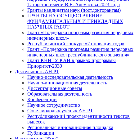
Татарстан имени В.Е. Алемасова 2023 года
Гранты кандидатам наук (постдокторантам)
ГРАНТЫ НА ОСУЩЕСТВЛЕНИЕ
ФУНДАМЕНТАЛЬНЫХ И ПРИКЛАДНЫХ
НАУЧНЫХ РАБОТ
Грант «Поддержка программ развития передовых
инженерных школ»
Республиканский конкурс «Инновация года»
Грант «Поддержка программ развития передовых
инженерных школ республиканского значения»
Грант КНИТУ-КАИ в рамках программы
Приоритет-2030
Деятельность АН РТ
Научно-исследовательская деятельность
Научно-инновационная деятельность
Диссертационные советы
Образовательная деятельность
Конференции
Научное сотрудничество
Совет молодых учёных АН РТ
Республиканский проект идентичности текстов
вывесок
Региональная инновационная площадка
Публикации
Издательство "Фән"