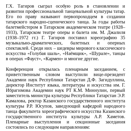
Г.Х. Тагиров сыграл особую роль в становлении и
развитии профессиональной танцевальной культуры татар.
Его по праву называют первопроходцем в создании
татарского народно-сценического танца. За годы работы
балетмейстером в Татарском академическом театре (1928–
1933), Татарском театре оперы и балета им. М. Джалиля
(1938–1972 гг.) Г. Тагиров поставил хореографию 35
музыкально-драматических, балетных и оперных
спектаклей. Среди них – шедевры мирового классического
искусства «Голубая шаль», «Наёмщик», «Шурале», танцы
в операх «Фауст», «Кармен» и многие другие.
Конференция открылась пленарным заседанием, с
приветственным словом выступили вице-президент
Академии наук Республики Татарстан Д.Ф. Загидуллина,
директор Институт языка, литературы и искусства им. Г.
Ибрагимова Академии наук РТ К.М. Миннулин, первый
заместитель министра культуры Республики Татарстан Э.Р.
Камалова, ректор Казанского государственного института
культуры Р.Р. Юсупов, заведующий кафедрой народного
танца факультета хореографического искусства Казанского
государственного института культуры А.Р. Хаметов.
Пленарные выступления и секционные заседания
состоялись по следующим направлениям: