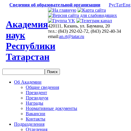
Сведения об образовательной организации
Рус
Тат
Eng
Академия
420111, Казань, ул. Баумана, 20
тел.: (843) 292-02-72, (843) 292-40-34
наук
email:
an.rt@tatar.ru
Республики
Татарстан
Об Академии
Общие сведения
Президент
Президиум
Награды
Нормативные документы
Вакансии
Контакты
Подразделения
Отделения