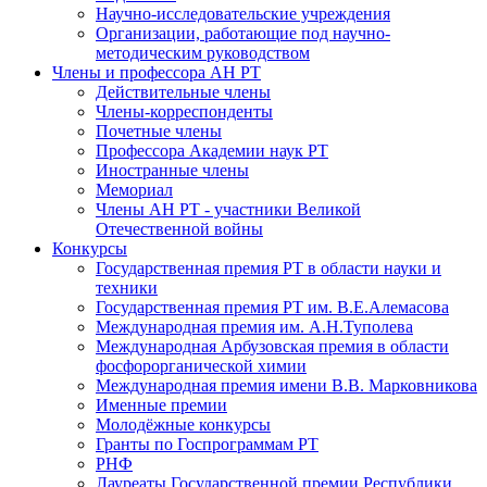
Научно-исследовательские учреждения
Организации, работающие под научно-
методическим руководством
Члены и профессора АН РТ
Действительные члены
Члены-корреспонденты
Почетные члены
Профессора Академии наук РТ
Иностранные члены
Мемориал
Члены АН РТ - участники Великой
Отечественной войны
Конкурсы
Государственная премия РТ в области науки и
техники
Государственная премия РТ им. В.Е.Алемасова
Международная премия им. А.Н.Туполева
Международная Арбузовская премия в области
фосфорорганической химии
Международная премия имени В.В. Марковникова
Именные премии
Молодёжные конкурсы
Гранты по Госпрограммам РТ
РНФ
Лауреаты Государственной премии Республики