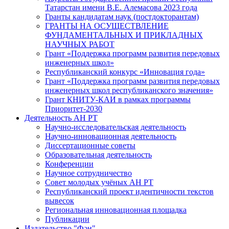
Татарстан имени В.Е. Алемасова 2023 года
Гранты кандидатам наук (постдокторантам)
ГРАНТЫ НА ОСУЩЕСТВЛЕНИЕ
ФУНДАМЕНТАЛЬНЫХ И ПРИКЛАДНЫХ
НАУЧНЫХ РАБОТ
Грант «Поддержка программ развития передовых
инженерных школ»
Республиканский конкурс «Инновация года»
Грант «Поддержка программ развития передовых
инженерных школ республиканского значения»
Грант КНИТУ-КАИ в рамках программы
Приоритет-2030
Деятельность АН РТ
Научно-исследовательская деятельность
Научно-инновационная деятельность
Диссертационные советы
Образовательная деятельность
Конференции
Научное сотрудничество
Совет молодых учёных АН РТ
Республиканский проект идентичности текстов
вывесок
Региональная инновационная площадка
Публикации
Издательство "Фән"