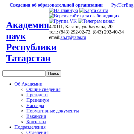
Сведения об образовательной организации
Рус
Тат
Eng
Академия
420111, Казань, ул. Баумана, 20
тел.: (843) 292-02-72, (843) 292-40-34
наук
email:
an.rt@tatar.ru
Республики
Татарстан
Об Академии
Общие сведения
Президент
Президиум
Награды
Нормативные документы
Вакансии
Контакты
Подразделения
Отделения