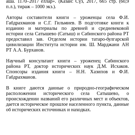
аша. 1170–2017 еллар». (Казан: Cүз, 2017, 665 стр. (60,9
п.л.), тираж – 1000 экз.).
Авторы составители книги – уроженцы села Ф.И.
Габдрахманов и С.Г. Гильмиев. В подготовке книги к
изданию и материалы по древней и средневековой
истории села Сатышево (Сатыш) и Сабинского района РТ
предоставил зав. Отделом истории татаро-булгарской
цивилизации Института истории им. Ш. Марджани АН
РТ А.А. Бурханов.
Научный консультант книги – уроженец Сабинского
района РТ, доктор исторических наук Д.М. Исхаков.
Спонсоры издания книги – Н.Н. Хазипов и Ф.И.
Габдрахманов.
В книге даются данные о природно-географическом
расположении исторического села Сатышево, о
происхождении названий его различных мест и объектов,
дается историческое прошлое населенного пункта, данные
об исторических источниках и находках.