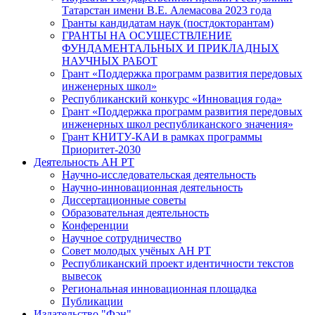
Татарстан имени В.Е. Алемасова 2023 года
Гранты кандидатам наук (постдокторантам)
ГРАНТЫ НА ОСУЩЕСТВЛЕНИЕ
ФУНДАМЕНТАЛЬНЫХ И ПРИКЛАДНЫХ
НАУЧНЫХ РАБОТ
Грант «Поддержка программ развития передовых
инженерных школ»
Республиканский конкурс «Инновация года»
Грант «Поддержка программ развития передовых
инженерных школ республиканского значения»
Грант КНИТУ-КАИ в рамках программы
Приоритет-2030
Деятельность АН РТ
Научно-исследовательская деятельность
Научно-инновационная деятельность
Диссертационные советы
Образовательная деятельность
Конференции
Научное сотрудничество
Совет молодых учёных АН РТ
Республиканский проект идентичности текстов
вывесок
Региональная инновационная площадка
Публикации
Издательство "Фән"