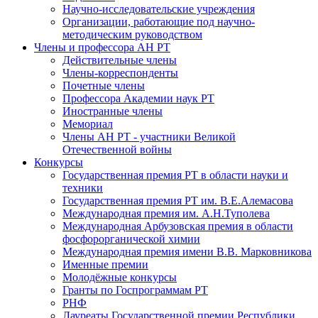
Научно-исследовательские учреждения
Организации, работающие под научно-
методическим руководством
Члены и профессора АН РТ
Действительные члены
Члены-корреспонденты
Почетные члены
Профессора Академии наук РТ
Иностранные члены
Мемориал
Члены АН РТ - участники Великой
Отечественной войны
Конкурсы
Государственная премия РТ в области науки и
техники
Государственная премия РТ им. В.Е.Алемасова
Международная премия им. А.Н.Туполева
Международная Арбузовская премия в области
фосфорорганической химии
Международная премия имени В.В. Марковникова
Именные премии
Молодёжные конкурсы
Гранты по Госпрограммам РТ
РНФ
Лауреаты Государственной премии Республики