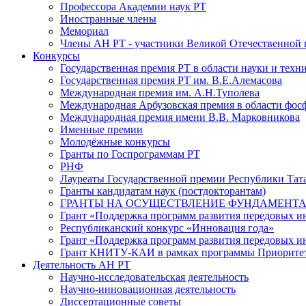
Профессора Академии наук РТ
Иностранные члены
Мемориал
Члены АН РТ - участники Великой Отечественной
Конкурсы
Государственная премия РТ в области науки и техн
Государственная премия РТ им. В.Е.Алемасова
Международная премия им. А.Н.Туполева
Международная Арбузовская премия в области фос
Международная премия имени В.В. Марковникова
Именные премии
Молодёжные конкурсы
Гранты по Госпрограммам РТ
РНФ
Лауреаты Государственной премии Республики Тата
Гранты кандидатам наук (постдокторантам)
ГРАНТЫ НА ОСУЩЕСТВЛЕНИЕ ФУНДАМЕНТА
Грант «Поддержка программ развития передовых 
Республиканский конкурс «Инновация года»
Грант «Поддержка программ развития передовых и
Грант КНИТУ-КАИ в рамках программы Приорите
Деятельность АН РТ
Научно-исследовательская деятельность
Научно-инновационная деятельность
Диссертационные советы