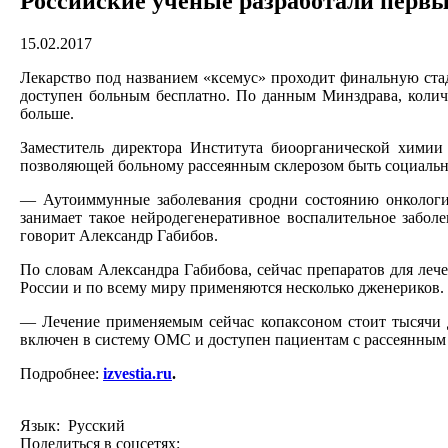
Российские ученые разработали перв
15.02.2017
Лекарство под названием «ксемус» проходит финальную ста
доступен больным бесплатно. По данным Минздрава, количе
больше.
Заместитель директора Института биоорганической химии
позволяющей больному рассеянным склерозом быть социаль
— Аутоиммунные заболевания сродни состоянию онкологич
занимает такое нейродегенеративное воспалительное забол
говорит Александр Габибов.
По словам Александра Габибова, сейчас препаратов для леч
России и по всему миру применяются несколько дженериков. 
— Лечение применяемым сейчас копаксоном стоит тысячи до
включен в систему ОМС и доступен пациентам с рассеянным 
Подробнее:
izvestia.ru
.
Язык: Русский
Поделиться в соцсетях: