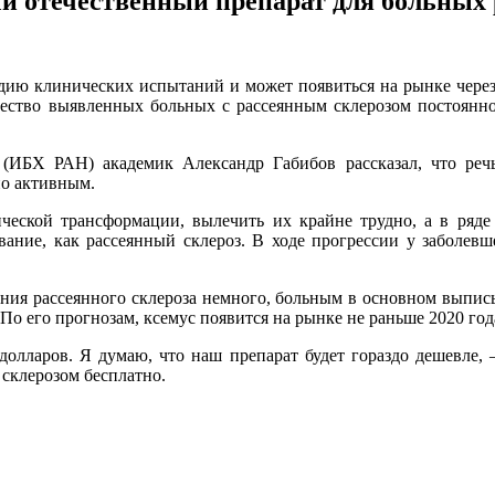
ый отечественный препарат для больных
дию клинических испытаний и может появиться на рынке через
ство выявленных больных с рассеянным склерозом постоянно ра
 (ИБХ РАН) академик Александр Габибов рассказал, что ре
но активным.
еской трансформации, вылечить их крайне трудно, а в ряде 
евание, как рассеянный склероз. В ходе прогрессии у заболев
ения рассеянного склероза немного, больным в основном выпи
По его прогнозам, ксемус появится на рынке не раньше 2020 год
лларов. Я думаю, что наш препарат будет гораздо дешевле, 
склерозом бесплатно.