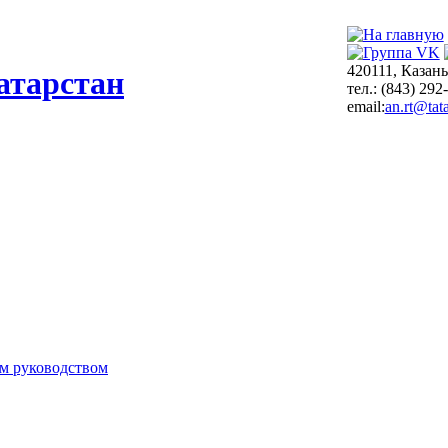
420111, Казань
атарстан
тел.: (843) 292
email:
an.rt@tata
м руководством