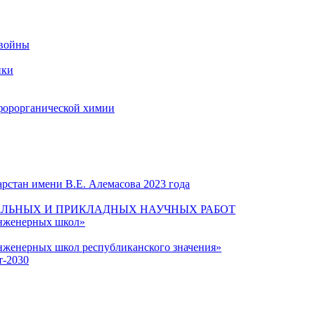
 войны
ики
форорганической химии
рстан имени В.Е. Алемасова 2023 года
ЛЬНЫХ И ПРИКЛАДНЫХ НАУЧНЫХ РАБОТ
инженерных школ»
нженерных школ республиканского значения»
т-2030