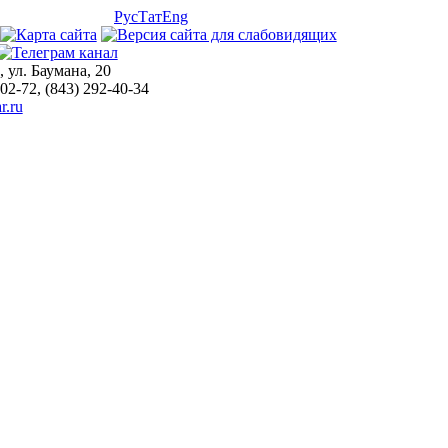
Рус
Тат
Eng
, ул. Баумана, 20
-02-72, (843) 292-40-34
r.ru