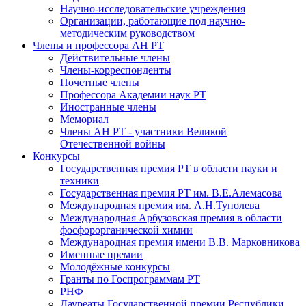
Научно-исследовательские учреждения
Организации, работающие под научно-
методическим руководством
Члены и профессора АН РТ
Действительные члены
Члены-корреспонденты
Почетные члены
Профессора Академии наук РТ
Иностранные члены
Мемориал
Члены АН РТ - участники Великой
Отечественной войны
Конкурсы
Государственная премия РТ в области науки и
техники
Государственная премия РТ им. В.Е.Алемасова
Международная премия им. А.Н.Туполева
Международная Арбузовская премия в области
фосфорорганической химии
Международная премия имени В.В. Марковникова
Именные премии
Молодёжные конкурсы
Гранты по Госпрограммам РТ
РНФ
Лауреаты Государственной премии Республики