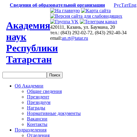
Сведения об образовательной организации
Рус
Тат
Eng
Академия
420111, Казань, ул. Баумана, 20
тел.: (843) 292-02-72, (843) 292-40-34
наук
email:
an.rt@tatar.ru
Республики
Татарстан
Об Академии
Общие сведения
Президент
Президиум
Награды
Нормативные документы
Вакансии
Контакты
Подразделения
Отделения