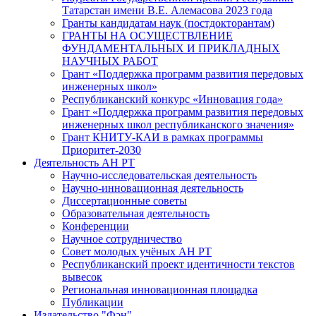
Татарстан имени В.Е. Алемасова 2023 года
Гранты кандидатам наук (постдокторантам)
ГРАНТЫ НА ОСУЩЕСТВЛЕНИЕ
ФУНДАМЕНТАЛЬНЫХ И ПРИКЛАДНЫХ
НАУЧНЫХ РАБОТ
Грант «Поддержка программ развития передовых
инженерных школ»
Республиканский конкурс «Инновация года»
Грант «Поддержка программ развития передовых
инженерных школ республиканского значения»
Грант КНИТУ-КАИ в рамках программы
Приоритет-2030
Деятельность АН РТ
Научно-исследовательская деятельность
Научно-инновационная деятельность
Диссертационные советы
Образовательная деятельность
Конференции
Научное сотрудничество
Совет молодых учёных АН РТ
Республиканский проект идентичности текстов
вывесок
Региональная инновационная площадка
Публикации
Издательство "Фән"