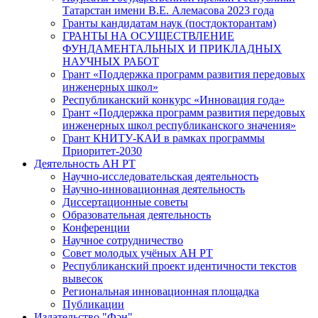
Татарстан имени В.Е. Алемасова 2023 года
Гранты кандидатам наук (постдокторантам)
ГРАНТЫ НА ОСУЩЕСТВЛЕНИЕ
ФУНДАМЕНТАЛЬНЫХ И ПРИКЛАДНЫХ
НАУЧНЫХ РАБОТ
Грант «Поддержка программ развития передовых
инженерных школ»
Республиканский конкурс «Инновация года»
Грант «Поддержка программ развития передовых
инженерных школ республиканского значения»
Грант КНИТУ-КАИ в рамках программы
Приоритет-2030
Деятельность АН РТ
Научно-исследовательская деятельность
Научно-инновационная деятельность
Диссертационные советы
Образовательная деятельность
Конференции
Научное сотрудничество
Совет молодых учёных АН РТ
Республиканский проект идентичности текстов
вывесок
Региональная инновационная площадка
Публикации
Издательство "Фән"