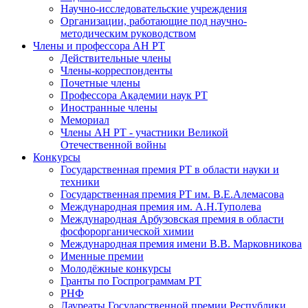
Научно-исследовательские учреждения
Организации, работающие под научно-
методическим руководством
Члены и профессора АН РТ
Действительные члены
Члены-корреспонденты
Почетные члены
Профессора Академии наук РТ
Иностранные члены
Мемориал
Члены АН РТ - участники Великой
Отечественной войны
Конкурсы
Государственная премия РТ в области науки и
техники
Государственная премия РТ им. В.Е.Алемасова
Международная премия им. А.Н.Туполева
Международная Арбузовская премия в области
фосфорорганической химии
Международная премия имени В.В. Марковникова
Именные премии
Молодёжные конкурсы
Гранты по Госпрограммам РТ
РНФ
Лауреаты Государственной премии Республики