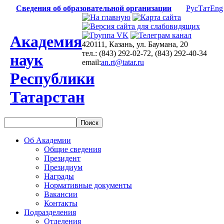
Сведения об образовательной организации
Рус
Тат
Eng
Академия
420111, Казань, ул. Баумана, 20
тел.: (843) 292-02-72, (843) 292-40-34
наук
email:
an.rt@tatar.ru
Республики
Татарстан
Об Академии
Общие сведения
Президент
Президиум
Награды
Нормативные документы
Вакансии
Контакты
Подразделения
Отделения