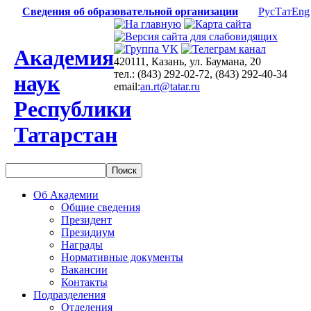
Сведения об образовательной организации
Рус
Тат
Eng
Академия
420111, Казань, ул. Баумана, 20
тел.: (843) 292-02-72, (843) 292-40-34
наук
email:
an.rt@tatar.ru
Республики
Татарстан
Об Академии
Общие сведения
Президент
Президиум
Награды
Нормативные документы
Вакансии
Контакты
Подразделения
Отделения