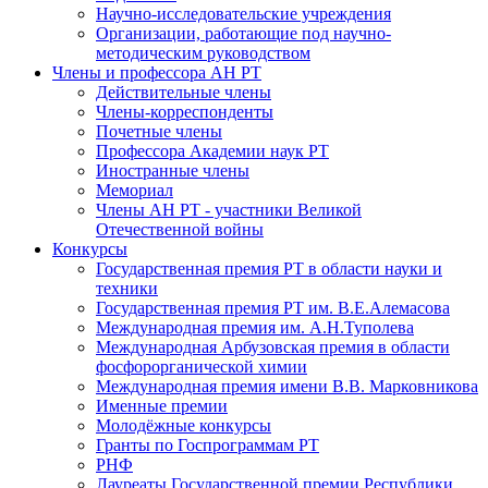
Научно-исследовательские учреждения
Организации, работающие под научно-
методическим руководством
Члены и профессора АН РТ
Действительные члены
Члены-корреспонденты
Почетные члены
Профессора Академии наук РТ
Иностранные члены
Мемориал
Члены АН РТ - участники Великой
Отечественной войны
Конкурсы
Государственная премия РТ в области науки и
техники
Государственная премия РТ им. В.Е.Алемасова
Международная премия им. А.Н.Туполева
Международная Арбузовская премия в области
фосфорорганической химии
Международная премия имени В.В. Марковникова
Именные премии
Молодёжные конкурсы
Гранты по Госпрограммам РТ
РНФ
Лауреаты Государственной премии Республики