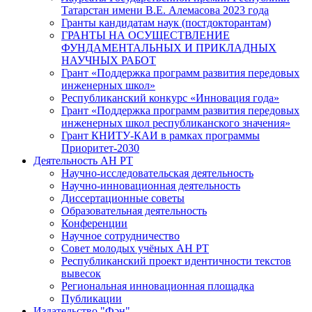
Татарстан имени В.Е. Алемасова 2023 года
Гранты кандидатам наук (постдокторантам)
ГРАНТЫ НА ОСУЩЕСТВЛЕНИЕ
ФУНДАМЕНТАЛЬНЫХ И ПРИКЛАДНЫХ
НАУЧНЫХ РАБОТ
Грант «Поддержка программ развития передовых
инженерных школ»
Республиканский конкурс «Инновация года»
Грант «Поддержка программ развития передовых
инженерных школ республиканского значения»
Грант КНИТУ-КАИ в рамках программы
Приоритет-2030
Деятельность АН РТ
Научно-исследовательская деятельность
Научно-инновационная деятельность
Диссертационные советы
Образовательная деятельность
Конференции
Научное сотрудничество
Совет молодых учёных АН РТ
Республиканский проект идентичности текстов
вывесок
Региональная инновационная площадка
Публикации
Издательство "Фән"