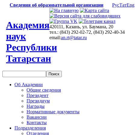
Сведения об образовательной организации
Рус
Тат
Eng
Академия
420111, Казань, ул. Баумана, 20
тел.: (843) 292-02-72, (843) 292-40-34
наук
email:
an.rt@tatar.ru
Республики
Татарстан
Об Академии
Общие сведения
Президент
Президиум
Награды
Нормативные документы
Вакансии
Контакты
Подразделения
Отделения