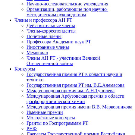
Научно-исследовательские учреждения
Организации, работающие под научно-
методическим руководством
Члены и профессора АН РТ
Действительные члены
Члены-корреспонденты
Почетные члены
Профессора Академии наук РТ
Иностранные члены
Мемориал
Члены АН РТ - участники Великой
Отечественной войны
Конкурсы
Государственная премия РТ в области науки и
техники
Государственная премия РТ им. В.Е.Алемасова
Международная премия им. А.Н.Туполева
Международная Арбузовская премия в области
фосфорорганической химии
Международная премия имени В.В. Марковникова
Именные премии
Молодёжные конкурсы
Гранты по Госпрограммам РТ
РНФ
Лауреаты Государственной премии Республики