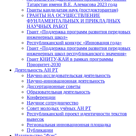
Татарстан имени В.Е. Алемасова 2023 года
Гранты кандидатам наук (постдокторантам)
ГРАНТЫ НА ОСУЩЕСТВЛЕНИЕ
ФУНДАМЕНТАЛЬНЫХ И ПРИКЛАДНЫХ
НАУЧНЫХ РАБОТ
Грант «Поддержка программ развития передовых
инженерных школ»
Республиканский конкурс «Инновация года»
Грант «Поддержка программ развития передовых
инженерных школ республиканского значения»
Грант КНИТУ-КАИ в рамках программы
Приоритет-2030
Деятельность АН РТ
Научно-исследовательская деятельность
Научно-инновационная деятельность
Диссертационные советы
Образовательная деятельность
Конференции
Научное сотрудничество
Совет молодых учёных АН РТ
Республиканский проект идентичности текстов
вывесок
Региональная инновационная площадка
Публикации
Издательство "Фән"