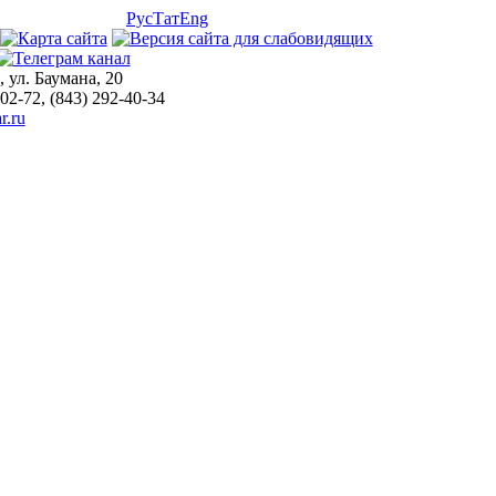
Рус
Тат
Eng
, ул. Баумана, 20
-02-72, (843) 292-40-34
r.ru