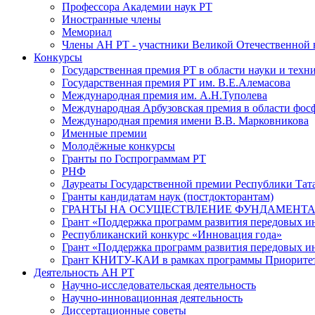
Профессора Академии наук РТ
Иностранные члены
Мемориал
Члены АН РТ - участники Великой Отечественной
Конкурсы
Государственная премия РТ в области науки и техн
Государственная премия РТ им. В.Е.Алемасова
Международная премия им. А.Н.Туполева
Международная Арбузовская премия в области фос
Международная премия имени В.В. Марковникова
Именные премии
Молодёжные конкурсы
Гранты по Госпрограммам РТ
РНФ
Лауреаты Государственной премии Республики Тата
Гранты кандидатам наук (постдокторантам)
ГРАНТЫ НА ОСУЩЕСТВЛЕНИЕ ФУНДАМЕНТА
Грант «Поддержка программ развития передовых 
Республиканский конкурс «Инновация года»
Грант «Поддержка программ развития передовых и
Грант КНИТУ-КАИ в рамках программы Приорите
Деятельность АН РТ
Научно-исследовательская деятельность
Научно-инновационная деятельность
Диссертационные советы