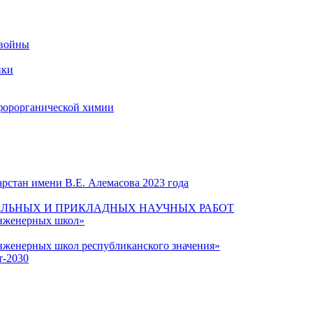
 войны
ики
форорганической химии
рстан имени В.Е. Алемасова 2023 года
ЛЬНЫХ И ПРИКЛАДНЫХ НАУЧНЫХ РАБОТ
инженерных школ»
нженерных школ республиканского значения»
т-2030