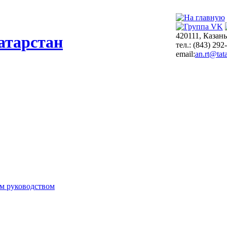
420111, Казань
атарстан
тел.: (843) 292
email:
an.rt@tata
м руководством