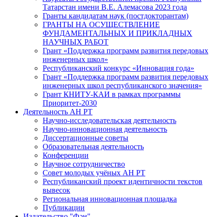
Татарстан имени В.Е. Алемасова 2023 года
Гранты кандидатам наук (постдокторантам)
ГРАНТЫ НА ОСУЩЕСТВЛЕНИЕ
ФУНДАМЕНТАЛЬНЫХ И ПРИКЛАДНЫХ
НАУЧНЫХ РАБОТ
Грант «Поддержка программ развития передовых
инженерных школ»
Республиканский конкурс «Инновация года»
Грант «Поддержка программ развития передовых
инженерных школ республиканского значения»
Грант КНИТУ-КАИ в рамках программы
Приоритет-2030
Деятельность АН РТ
Научно-исследовательская деятельность
Научно-инновационная деятельность
Диссертационные советы
Образовательная деятельность
Конференции
Научное сотрудничество
Совет молодых учёных АН РТ
Республиканский проект идентичности текстов
вывесок
Региональная инновационная площадка
Публикации
Издательство "Фән"