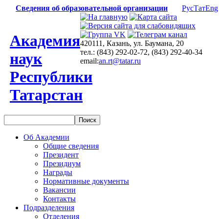
Сведения об образовательной организации
Рус
Тат
Eng
Академия
420111, Казань, ул. Баумана, 20
тел.: (843) 292-02-72, (843) 292-40-34
наук
email:
an.rt@tatar.ru
Республики
Татарстан
Об Академии
Общие сведения
Президент
Президиум
Награды
Нормативные документы
Вакансии
Контакты
Подразделения
Отделения