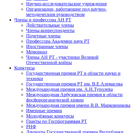
Научно-исследовательские учреждения
Организации, работающие под научно-
методическим руководством
Члены и профессора АН РТ
Действительные члены
Члены-корреспонденты
Почетные члены
Профессора Академии наук РТ
Иностранные члены
Мемориал
Члены АН РТ - участники Великой
Отечественной войны
Конкурсы
Государственная премия РТ в области науки и
техники
Государственная премия РТ им. В.Е.Алемасова
Международная премия им. А.Н.Туполева
Международная Арбузовская премия в области
фосфорорганической химии
Международная премия имени В.В. Марковникова
Именные премии
Молодёжные конкурсы
Гранты по Госпрограммам РТ
РНФ
Лауреаты Государственной премии Республики