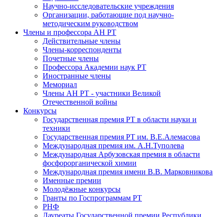
Научно-исследовательские учреждения
Организации, работающие под научно-
методическим руководством
Члены и профессора АН РТ
Действительные члены
Члены-корреспонденты
Почетные члены
Профессора Академии наук РТ
Иностранные члены
Мемориал
Члены АН РТ - участники Великой
Отечественной войны
Конкурсы
Государственная премия РТ в области науки и
техники
Государственная премия РТ им. В.Е.Алемасова
Международная премия им. А.Н.Туполева
Международная Арбузовская премия в области
фосфорорганической химии
Международная премия имени В.В. Марковникова
Именные премии
Молодёжные конкурсы
Гранты по Госпрограммам РТ
РНФ
Лауреаты Государственной премии Республики