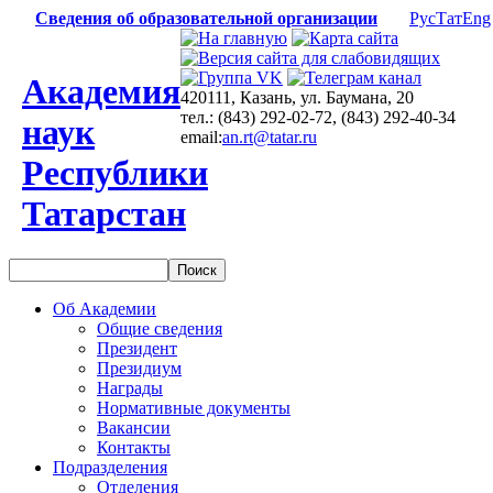
Сведения об образовательной организации
Рус
Тат
Eng
Академия
420111, Казань, ул. Баумана, 20
тел.: (843) 292-02-72, (843) 292-40-34
наук
email:
an.rt@tatar.ru
Республики
Татарстан
Об Академии
Общие сведения
Президент
Президиум
Награды
Нормативные документы
Вакансии
Контакты
Подразделения
Отделения