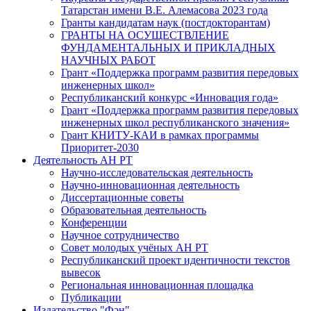
Татарстан имени В.Е. Алемасова 2023 года
Гранты кандидатам наук (постдокторантам)
ГРАНТЫ НА ОСУЩЕСТВЛЕНИЕ
ФУНДАМЕНТАЛЬНЫХ И ПРИКЛАДНЫХ
НАУЧНЫХ РАБОТ
Грант «Поддержка программ развития передовых
инженерных школ»
Республиканский конкурс «Инновация года»
Грант «Поддержка программ развития передовых
инженерных школ республиканского значения»
Грант КНИТУ-КАИ в рамках программы
Приоритет-2030
Деятельность АН РТ
Научно-исследовательская деятельность
Научно-инновационная деятельность
Диссертационные советы
Образовательная деятельность
Конференции
Научное сотрудничество
Совет молодых учёных АН РТ
Республиканский проект идентичности текстов
вывесок
Региональная инновационная площадка
Публикации
Издательство "Фән"