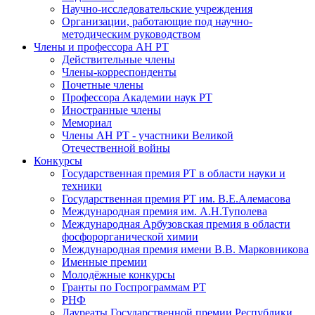
Научно-исследовательские учреждения
Организации, работающие под научно-
методическим руководством
Члены и профессора АН РТ
Действительные члены
Члены-корреспонденты
Почетные члены
Профессора Академии наук РТ
Иностранные члены
Мемориал
Члены АН РТ - участники Великой
Отечественной войны
Конкурсы
Государственная премия РТ в области науки и
техники
Государственная премия РТ им. В.Е.Алемасова
Международная премия им. А.Н.Туполева
Международная Арбузовская премия в области
фосфорорганической химии
Международная премия имени В.В. Марковникова
Именные премии
Молодёжные конкурсы
Гранты по Госпрограммам РТ
РНФ
Лауреаты Государственной премии Республики