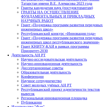
Татарстан имени В.Е. Алемасова 2023 года
Гранты кандидатам наук (постдокторантам)
ГРАНТЫ НА ОСУЩЕСТВЛЕНИЕ
ФУНДАМЕНТАЛЬНЫХ И ПРИКЛАДНЫХ
НАУЧНЫХ РАБОТ
Грант «Поддержка программ развития передовых
инженерных школ»
Республиканский конкурс «Инновация года»
Грант «Поддержка программ развития передовых
инженерных школ республиканского значения»
Грант КНИТУ-КАИ в рамках программы
Приоритет-2030
Деятельность АН РТ
Научно-исследовательская деятельность
Научно-инновационная деятельность
Диссертационные советы
Образовательная деятельность
Конференции
Научное сотрудничество
Совет молодых учёных АН РТ
Республиканский проект идентичности текстов
вывесок
Региональная инновационная площадка
Публикации
Издательство "Фән"