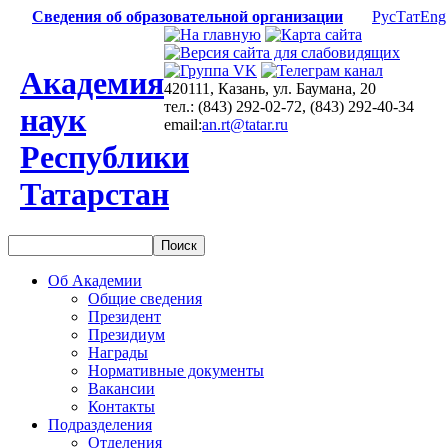
Сведения об образовательной организации
Рус
Тат
Eng
Академия
420111, Казань, ул. Баумана, 20
тел.: (843) 292-02-72, (843) 292-40-34
наук
email:
an.rt@tatar.ru
Республики
Татарстан
Об Академии
Общие сведения
Президент
Президиум
Награды
Нормативные документы
Вакансии
Контакты
Подразделения
Отделения