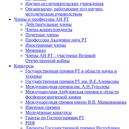
Научно-исследовательские учреждения
Организации, работающие под научно-
методическим руководством
Члены и профессора АН РТ
Действительные члены
Члены-корреспонденты
Почетные члены
Профессора Академии наук РТ
Иностранные члены
Мемориал
Члены АН РТ - участники Великой
Отечественной войны
Конкурсы
Государственная премия РТ в области науки и
техники
Государственная премия РТ им. В.Е.Алемасова
Международная премия им. А.Н.Туполева
Международная Арбузовская премия в области
фосфорорганической химии
Международная премия имени В.В. Марковникова
Именные премии
Молодёжные конкурсы
Гранты по Госпрограммам РТ
РНФ
Лауреаты Государственной премии Республики