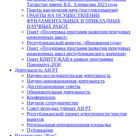
Татарстан имени В.Е. Алемасова 2023 года
Гранты кандидатам наук (постдокторантам)
ГРАНТЫ НА ОСУЩЕСТВЛЕНИЕ
ФУНДАМЕНТАЛЬНЫХ И ПРИКЛАДНЫХ
НАУЧНЫХ РАБОТ
Грант «Поддержка программ развития передовых
инженерных школ»
Республиканский конкурс «Инновация года»
Грант «Поддержка программ развития передовых
инженерных школ республиканского значения»
Грант КНИТУ-КАИ в рамках программы
Приоритет-2030
Деятельность АН РТ
Научно-исследовательская деятельность
Научно-инновационная деятельность
Диссертационные советы
Образовательная деятельность
Конференции
Научное сотрудничество
Совет молодых учёных АН РТ
Республиканский проект идентичности текстов
вывесок
Региональная инновационная площадка
Публикации
Издательство "Фән"