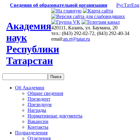
Сведения об образовательной организации
Рус
Тат
Eng
Академия
420111, Казань, ул. Баумана, 20
тел.: (843) 292-02-72, (843) 292-40-34
наук
email:
an.rt@tatar.ru
Республики
Татарстан
Об Академии
Общие сведения
Президент
Президиум
Награды
Нормативные документы
Вакансии
Контакты
Подразделения
Отделения