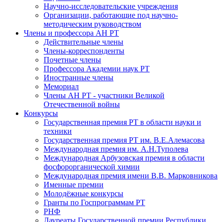
Научно-исследовательские учреждения
Организации, работающие под научно-
методическим руководством
Члены и профессора АН РТ
Действительные члены
Члены-корреспонденты
Почетные члены
Профессора Академии наук РТ
Иностранные члены
Мемориал
Члены АН РТ - участники Великой
Отечественной войны
Конкурсы
Государственная премия РТ в области науки и
техники
Государственная премия РТ им. В.Е.Алемасова
Международная премия им. А.Н.Туполева
Международная Арбузовская премия в области
фосфорорганической химии
Международная премия имени В.В. Марковникова
Именные премии
Молодёжные конкурсы
Гранты по Госпрограммам РТ
РНФ
Лауреаты Государственной премии Республики