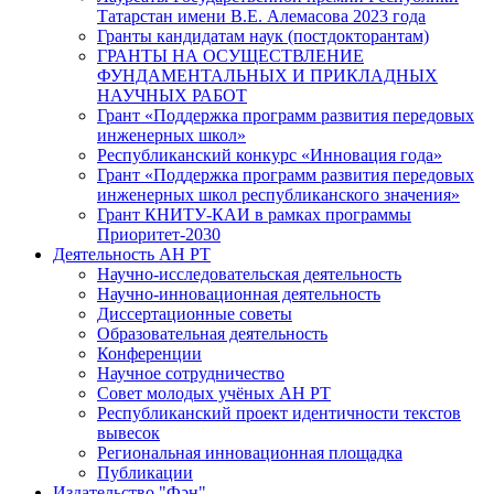
Татарстан имени В.Е. Алемасова 2023 года
Гранты кандидатам наук (постдокторантам)
ГРАНТЫ НА ОСУЩЕСТВЛЕНИЕ
ФУНДАМЕНТАЛЬНЫХ И ПРИКЛАДНЫХ
НАУЧНЫХ РАБОТ
Грант «Поддержка программ развития передовых
инженерных школ»
Республиканский конкурс «Инновация года»
Грант «Поддержка программ развития передовых
инженерных школ республиканского значения»
Грант КНИТУ-КАИ в рамках программы
Приоритет-2030
Деятельность АН РТ
Научно-исследовательская деятельность
Научно-инновационная деятельность
Диссертационные советы
Образовательная деятельность
Конференции
Научное сотрудничество
Совет молодых учёных АН РТ
Республиканский проект идентичности текстов
вывесок
Региональная инновационная площадка
Публикации
Издательство "Фән"