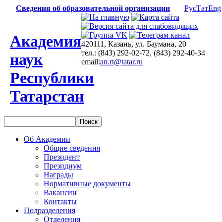
Сведения об образовательной организации
Рус
Тат
Eng
Академия
420111, Казань, ул. Баумана, 20
тел.: (843) 292-02-72, (843) 292-40-34
наук
email:
an.rt@tatar.ru
Республики
Татарстан
Об Академии
Общие сведения
Президент
Президиум
Награды
Нормативные документы
Вакансии
Контакты
Подразделения
Отделения