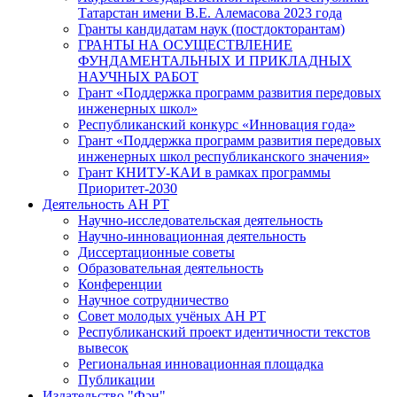
Татарстан имени В.Е. Алемасова 2023 года
Гранты кандидатам наук (постдокторантам)
ГРАНТЫ НА ОСУЩЕСТВЛЕНИЕ
ФУНДАМЕНТАЛЬНЫХ И ПРИКЛАДНЫХ
НАУЧНЫХ РАБОТ
Грант «Поддержка программ развития передовых
инженерных школ»
Республиканский конкурс «Инновация года»
Грант «Поддержка программ развития передовых
инженерных школ республиканского значения»
Грант КНИТУ-КАИ в рамках программы
Приоритет-2030
Деятельность АН РТ
Научно-исследовательская деятельность
Научно-инновационная деятельность
Диссертационные советы
Образовательная деятельность
Конференции
Научное сотрудничество
Совет молодых учёных АН РТ
Республиканский проект идентичности текстов
вывесок
Региональная инновационная площадка
Публикации
Издательство "Фән"