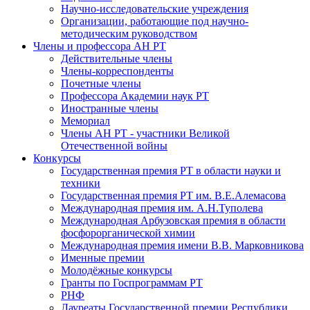
Научно-исследовательские учреждения
Организации, работающие под научно-
методическим руководством
Члены и профессора АН РТ
Действительные члены
Члены-корреспонденты
Почетные члены
Профессора Академии наук РТ
Иностранные члены
Мемориал
Члены АН РТ - участники Великой
Отечественной войны
Конкурсы
Государственная премия РТ в области науки и
техники
Государственная премия РТ им. В.Е.Алемасова
Международная премия им. А.Н.Туполева
Международная Арбузовская премия в области
фосфорорганической химии
Международная премия имени В.В. Марковникова
Именные премии
Молодёжные конкурсы
Гранты по Госпрограммам РТ
РНФ
Лауреаты Государственной премии Республики