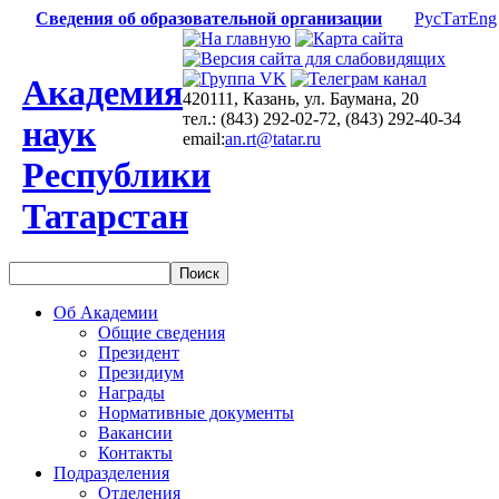
Сведения об образовательной организации
Рус
Тат
Eng
Академия
420111, Казань, ул. Баумана, 20
тел.: (843) 292-02-72, (843) 292-40-34
наук
email:
an.rt@tatar.ru
Республики
Татарстан
Об Академии
Общие сведения
Президент
Президиум
Награды
Нормативные документы
Вакансии
Контакты
Подразделения
Отделения