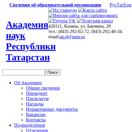
Сведения об образовательной организации
Рус
Тат
Eng
Академия
420111, Казань, ул. Баумана, 20
тел.: (843) 292-02-72, (843) 292-40-34
наук
email:
an.rt@tatar.ru
Республики
Татарстан
Об Академии
Общие сведения
Президент
Президиум
Награды
Нормативные документы
Вакансии
Контакты
Подразделения
Отделения