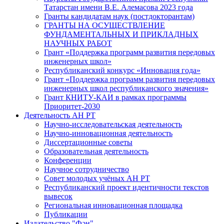
Татарстан имени В.Е. Алемасова 2023 года
Гранты кандидатам наук (постдокторантам)
ГРАНТЫ НА ОСУЩЕСТВЛЕНИЕ
ФУНДАМЕНТАЛЬНЫХ И ПРИКЛАДНЫХ
НАУЧНЫХ РАБОТ
Грант «Поддержка программ развития передовых
инженерных школ»
Республиканский конкурс «Инновация года»
Грант «Поддержка программ развития передовых
инженерных школ республиканского значения»
Грант КНИТУ-КАИ в рамках программы
Приоритет-2030
Деятельность АН РТ
Научно-исследовательская деятельность
Научно-инновационная деятельность
Диссертационные советы
Образовательная деятельность
Конференции
Научное сотрудничество
Совет молодых учёных АН РТ
Республиканский проект идентичности текстов
вывесок
Региональная инновационная площадка
Публикации
Издательство "Фән"