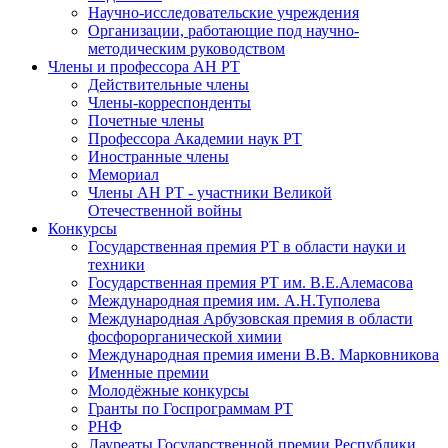
Научно-исследовательские учреждения
Организации, работающие под научно-
методическим руководством
Члены и профессора АН РТ
Действительные члены
Члены-корреспонденты
Почетные члены
Профессора Академии наук РТ
Иностранные члены
Мемориал
Члены АН РТ - участники Великой
Отечественной войны
Конкурсы
Государственная премия РТ в области науки и
техники
Государственная премия РТ им. В.Е.Алемасова
Международная премия им. А.Н.Туполева
Международная Арбузовская премия в области
фосфорорганической химии
Международная премия имени В.В. Марковникова
Именные премии
Молодёжные конкурсы
Гранты по Госпрограммам РТ
РНФ
Лауреаты Государственной премии Республики