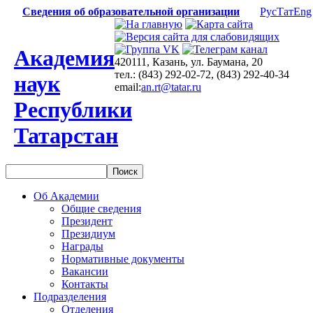
Сведения об образовательной организации
Рус
Тат
Eng
Академия
420111, Казань, ул. Баумана, 20
тел.: (843) 292-02-72, (843) 292-40-34
наук
email:
an.rt@tatar.ru
Республики
Татарстан
Об Академии
Общие сведения
Президент
Президиум
Награды
Нормативные документы
Вакансии
Контакты
Подразделения
Отделения