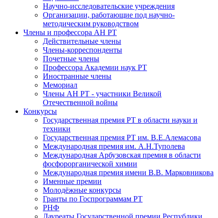
Научно-исследовательские учреждения
Организации, работающие под научно-
методическим руководством
Члены и профессора АН РТ
Действительные члены
Члены-корреспонденты
Почетные члены
Профессора Академии наук РТ
Иностранные члены
Мемориал
Члены АН РТ - участники Великой
Отечественной войны
Конкурсы
Государственная премия РТ в области науки и
техники
Государственная премия РТ им. В.Е.Алемасова
Международная премия им. А.Н.Туполева
Международная Арбузовская премия в области
фосфорорганической химии
Международная премия имени В.В. Марковникова
Именные премии
Молодёжные конкурсы
Гранты по Госпрограммам РТ
РНФ
Лауреаты Государственной премии Республики