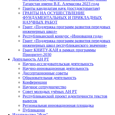
Татарстан имени В.Е. Алемасова 2023 года
Гранты кандидатам наук (постдокторантам)
ГРАНТЫ НА ОСУЩЕСТВЛЕНИЕ
ФУНДАМЕНТАЛЬНЫХ И ПРИКЛАДНЫХ
НАУЧНЫХ РАБОТ
Грант «Поддержка программ развития передовых
инженерных школ»
Республиканский конкурс «Инновация года»
Грант «Поддержка программ развития передовых
инженерных школ республиканского значения»
Грант КНИТУ-КАИ в рамках программы
Приоритет-2030
Деятельность АН РТ
Научно-исследовательская деятельность
Научно-инновационная деятельность
Диссертационные советы
Образовательная деятельность
Конференции
Научное сотрудничество
Совет молодых учёных АН РТ
Республиканский проект идентичности текстов
вывесок
Региональная инновационная площадка
Публикации
Издательство "Фән"