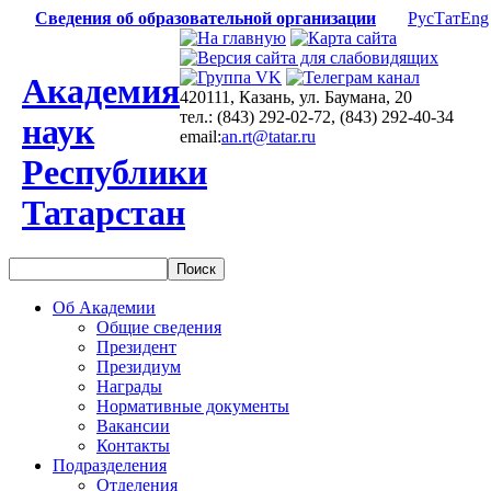
Сведения об образовательной организации
Рус
Тат
Eng
Академия
420111, Казань, ул. Баумана, 20
тел.: (843) 292-02-72, (843) 292-40-34
наук
email:
an.rt@tatar.ru
Республики
Татарстан
Об Академии
Общие сведения
Президент
Президиум
Награды
Нормативные документы
Вакансии
Контакты
Подразделения
Отделения