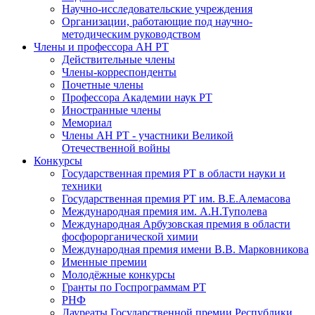
Научно-исследовательские учреждения
Организации, работающие под научно-
методическим руководством
Члены и профессора АН РТ
Действительные члены
Члены-корреспонденты
Почетные члены
Профессора Академии наук РТ
Иностранные члены
Мемориал
Члены АН РТ - участники Великой
Отечественной войны
Конкурсы
Государственная премия РТ в области науки и
техники
Государственная премия РТ им. В.Е.Алемасова
Международная премия им. А.Н.Туполева
Международная Арбузовская премия в области
фосфорорганической химии
Международная премия имени В.В. Марковникова
Именные премии
Молодёжные конкурсы
Гранты по Госпрограммам РТ
РНФ
Лауреаты Государственной премии Республики