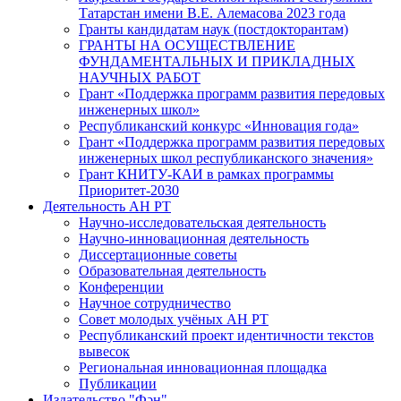
Татарстан имени В.Е. Алемасова 2023 года
Гранты кандидатам наук (постдокторантам)
ГРАНТЫ НА ОСУЩЕСТВЛЕНИЕ
ФУНДАМЕНТАЛЬНЫХ И ПРИКЛАДНЫХ
НАУЧНЫХ РАБОТ
Грант «Поддержка программ развития передовых
инженерных школ»
Республиканский конкурс «Инновация года»
Грант «Поддержка программ развития передовых
инженерных школ республиканского значения»
Грант КНИТУ-КАИ в рамках программы
Приоритет-2030
Деятельность АН РТ
Научно-исследовательская деятельность
Научно-инновационная деятельность
Диссертационные советы
Образовательная деятельность
Конференции
Научное сотрудничество
Совет молодых учёных АН РТ
Республиканский проект идентичности текстов
вывесок
Региональная инновационная площадка
Публикации
Издательство "Фән"