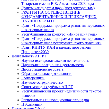
Татарстан имени В.Е. Алемасова 2023 года
Гранты кандидатам наук (постдокторантам)
ГРАНТЫ НА ОСУЩЕСТВЛЕНИЕ
ФУНДАМЕНТАЛЬНЫХ И ПРИКЛАДНЫХ
НАУЧНЫХ РАБОТ
Грант «Поддержка программ развития передовых
инженерных школ»
Республиканский конкурс «Инновация года»
Грант «Поддержка программ развития передовых
инженерных школ республиканского значения»
Грант КНИТУ-КАИ в рамках программы
Приоритет-2030
Деятельность АН РТ
Научно-исследовательская деятельность
Научно-инновационная деятельность
Диссертационные советы
Образовательная деятельность
Конференции
Научное сотрудничество
Совет молодых учёных АН РТ
Республиканский проект идентичности текстов
вывесок
Региональная инновационная площадка
Публикации
Издательство "Фән"