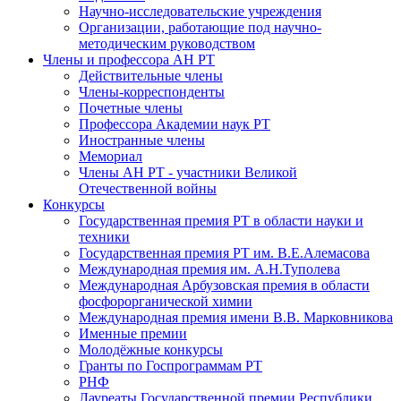
Научно-исследовательские учреждения
Организации, работающие под научно-
методическим руководством
Члены и профессора АН РТ
Действительные члены
Члены-корреспонденты
Почетные члены
Профессора Академии наук РТ
Иностранные члены
Мемориал
Члены АН РТ - участники Великой
Отечественной войны
Конкурсы
Государственная премия РТ в области науки и
техники
Государственная премия РТ им. В.Е.Алемасова
Международная премия им. А.Н.Туполева
Международная Арбузовская премия в области
фосфорорганической химии
Международная премия имени В.В. Марковникова
Именные премии
Молодёжные конкурсы
Гранты по Госпрограммам РТ
РНФ
Лауреаты Государственной премии Республики