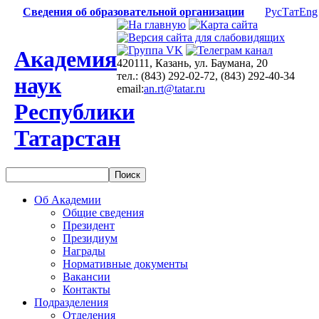
Сведения об образовательной организации
Рус
Тат
Eng
Академия
420111, Казань, ул. Баумана, 20
тел.: (843) 292-02-72, (843) 292-40-34
наук
email:
an.rt@tatar.ru
Республики
Татарстан
Об Академии
Общие сведения
Президент
Президиум
Награды
Нормативные документы
Вакансии
Контакты
Подразделения
Отделения