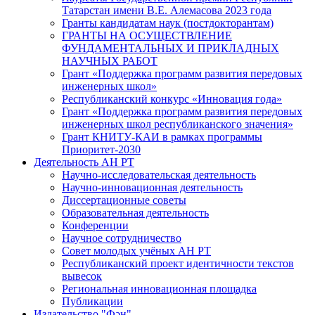
Татарстан имени В.Е. Алемасова 2023 года
Гранты кандидатам наук (постдокторантам)
ГРАНТЫ НА ОСУЩЕСТВЛЕНИЕ
ФУНДАМЕНТАЛЬНЫХ И ПРИКЛАДНЫХ
НАУЧНЫХ РАБОТ
Грант «Поддержка программ развития передовых
инженерных школ»
Республиканский конкурс «Инновация года»
Грант «Поддержка программ развития передовых
инженерных школ республиканского значения»
Грант КНИТУ-КАИ в рамках программы
Приоритет-2030
Деятельность АН РТ
Научно-исследовательская деятельность
Научно-инновационная деятельность
Диссертационные советы
Образовательная деятельность
Конференции
Научное сотрудничество
Совет молодых учёных АН РТ
Республиканский проект идентичности текстов
вывесок
Региональная инновационная площадка
Публикации
Издательство "Фән"