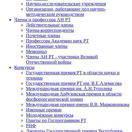
Научно-исследовательские учреждения
Организации, работающие под научно-
методическим руководством
Члены и профессора АН РТ
Действительные члены
Члены-корреспонденты
Почетные члены
Профессора Академии наук РТ
Иностранные члены
Мемориал
Члены АН РТ - участники Великой
Отечественной войны
Конкурсы
Государственная премия РТ в области науки и
техники
Государственная премия РТ им. В.Е.Алемасова
Международная премия им. А.Н.Туполева
Международная Арбузовская премия в области
фосфорорганической химии
Международная премия имени В.В. Марковникова
Именные премии
Молодёжные конкурсы
Гранты по Госпрограммам РТ
РНФ
Лауреаты Государственной премии Республики