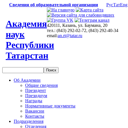
Сведения об образовательной организации
Рус
Тат
Eng
Академия
420111, Казань, ул. Баумана, 20
тел.: (843) 292-02-72, (843) 292-40-34
наук
email:
an.rt@tatar.ru
Республики
Татарстан
Об Академии
Общие сведения
Президент
Президиум
Награды
Нормативные документы
Вакансии
Контакты
Подразделения
Отделения