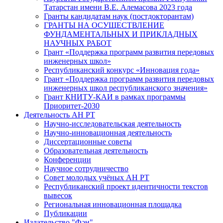
Татарстан имени В.Е. Алемасова 2023 года
Гранты кандидатам наук (постдокторантам)
ГРАНТЫ НА ОСУЩЕСТВЛЕНИЕ
ФУНДАМЕНТАЛЬНЫХ И ПРИКЛАДНЫХ
НАУЧНЫХ РАБОТ
Грант «Поддержка программ развития передовых
инженерных школ»
Республиканский конкурс «Инновация года»
Грант «Поддержка программ развития передовых
инженерных школ республиканского значения»
Грант КНИТУ-КАИ в рамках программы
Приоритет-2030
Деятельность АН РТ
Научно-исследовательская деятельность
Научно-инновационная деятельность
Диссертационные советы
Образовательная деятельность
Конференции
Научное сотрудничество
Совет молодых учёных АН РТ
Республиканский проект идентичности текстов
вывесок
Региональная инновационная площадка
Публикации
Издательство "Фән"