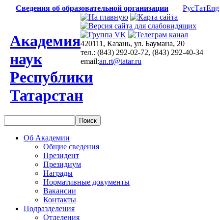
Сведения об образовательной организации
Рус
Тат
Eng
Академия
420111, Казань, ул. Баумана, 20
тел.: (843) 292-02-72, (843) 292-40-34
наук
email:
an.rt@tatar.ru
Республики
Татарстан
Об Академии
Общие сведения
Президент
Президиум
Награды
Нормативные документы
Вакансии
Контакты
Подразделения
Отделения