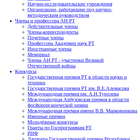
Научно-исследовательские учреждения
Организации, работающие под научно-
методическим руководством
Члены и профессора АН РТ
Действительные члены
Члены-корреспонденты
Почетные члены
Профессора Академии наук РТ
Иностранные члены
Мемориал
Члены АН РТ - участники Великой
Отечественной войны
Конкурсы
Государственная премия РТ в области науки и
техники
Государственная премия РТ им. В.Е.Алемасова
Международная премия им. А.Н.Туполева
Международная Арбузовская премия в области
фосфорорганической химии
Международная премия имени В.В. Марковникова
Именные премии
Молодёжные конкурсы
Гранты по Госпрограммам РТ
РНФ
Лауреаты Государственной премии Республики