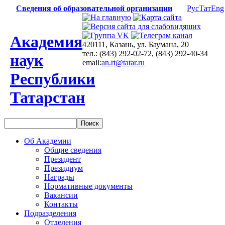
Сведения об образовательной организации
Рус
Тат
Eng
Академия
420111, Казань, ул. Баумана, 20
тел.: (843) 292-02-72, (843) 292-40-34
наук
email:
an.rt@tatar.ru
Республики
Татарстан
Об Академии
Общие сведения
Президент
Президиум
Награды
Нормативные документы
Вакансии
Контакты
Подразделения
Отделения