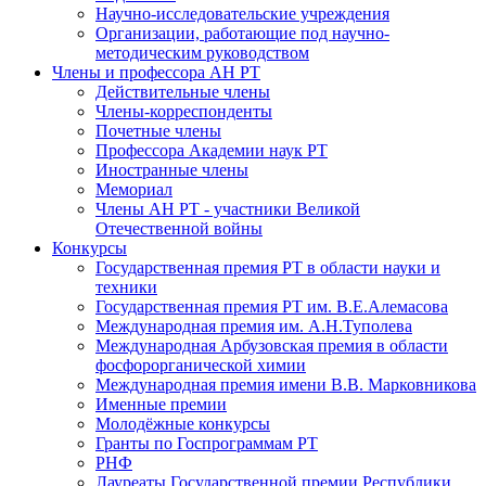
Научно-исследовательские учреждения
Организации, работающие под научно-
методическим руководством
Члены и профессора АН РТ
Действительные члены
Члены-корреспонденты
Почетные члены
Профессора Академии наук РТ
Иностранные члены
Мемориал
Члены АН РТ - участники Великой
Отечественной войны
Конкурсы
Государственная премия РТ в области науки и
техники
Государственная премия РТ им. В.Е.Алемасова
Международная премия им. А.Н.Туполева
Международная Арбузовская премия в области
фосфорорганической химии
Международная премия имени В.В. Марковникова
Именные премии
Молодёжные конкурсы
Гранты по Госпрограммам РТ
РНФ
Лауреаты Государственной премии Республики