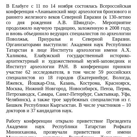
В Елабуге с 11 по 14 ноября состоялась Всероссийская
конференция «Ананьинский мир: археология бронзового и
раннего железного веков Северной Евразии (к 130-летию
со дня рождения А.В. Шмидта)». Мероприятие
продолжило научную традицию, заложенную в 2008 году,
и вновь объединило ведущих специалистов по археологии
Поволжья, Приуралья и Северной Евразии.
Организаторами выступили: Академия наук Республики
Татарстан в лице Института археологии имени А.Х.
Халикова, Елабужский государственный историко-
архитектурный и художественный музей-заповедник и
Институт археологии РАН. В конференции приняли
участие 62 исследователя, в том числе 59 российских
специалистов из 18 городов (Екатеринбург, Вологда,
Ижевск, Йошкар-Ола, Казань, Кострома, Красноярск,
Москва, Нижний Новгород, Новосибирск, Пенза, Пермь,
Петрозаводск, Самара, Санкт-Петербург, Сыктывкар, Уфа,
Челябинск), а также трое зарубежных специалистов из г.
Бишкек Республики Кыргызстан. В числе участников – 10
докторов и 37 кандидатов наук.
Работу конференции открыло приветствие Президента
Академии наук Республики Татарстан Рифката
Минниханова, прозвучали приветствия от имени