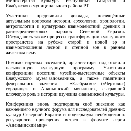
Министерства культуры Республики Татарстан и
Елабужского муниципального района РТ.
Участники представили доклады, посвящённые
актуальным вопросам истории, археологии, хронологии,
антропологии и культурных взаимодействий древних и
раннесредневековых народов Северной Евразии.
Обсуждались также процессы трансформации культурного
пространства на рубеже старой и новой эр и
взаимоотношения лесной и степной зон в раннем
железном веке.
Помимо научных заседаний, организаторы подготовили
насыщенную культурную программу. Участники
конференции посетили музейно-выставочные объекты
Елабужского музея-заповедника, а также памятники
федерального значения – «Елабужское («Чертово»)
городище» и Ананьинский могильник, сыгравший
ключевую роль в истории изучения ананьинской культуры.
Конференция вновь подтвердила своё значение как
важнейшего научного форума для исследователей древних
культур Северной Евразии и подчеркнула необходимость
регулярного проведения встреч в формате серии
«Ананьинский мир».