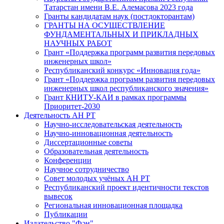
Татарстан имени В.Е. Алемасова 2023 года
Гранты кандидатам наук (постдокторантам)
ГРАНТЫ НА ОСУЩЕСТВЛЕНИЕ
ФУНДАМЕНТАЛЬНЫХ И ПРИКЛАДНЫХ
НАУЧНЫХ РАБОТ
Грант «Поддержка программ развития передовых
инженерных школ»
Республиканский конкурс «Инновация года»
Грант «Поддержка программ развития передовых
инженерных школ республиканского значения»
Грант КНИТУ-КАИ в рамках программы
Приоритет-2030
Деятельность АН РТ
Научно-исследовательская деятельность
Научно-инновационная деятельность
Диссертационные советы
Образовательная деятельность
Конференции
Научное сотрудничество
Совет молодых учёных АН РТ
Республиканский проект идентичности текстов
вывесок
Региональная инновационная площадка
Публикации
Издательство "Фән"