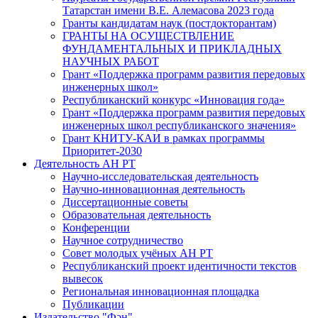
Татарстан имени В.Е. Алемасова 2023 года
Гранты кандидатам наук (постдокторантам)
ГРАНТЫ НА ОСУЩЕСТВЛЕНИЕ
ФУНДАМЕНТАЛЬНЫХ И ПРИКЛАДНЫХ
НАУЧНЫХ РАБОТ
Грант «Поддержка программ развития передовых
инженерных школ»
Республиканский конкурс «Инновация года»
Грант «Поддержка программ развития передовых
инженерных школ республиканского значения»
Грант КНИТУ-КАИ в рамках программы
Приоритет-2030
Деятельность АН РТ
Научно-исследовательская деятельность
Научно-инновационная деятельность
Диссертационные советы
Образовательная деятельность
Конференции
Научное сотрудничество
Совет молодых учёных АН РТ
Республиканский проект идентичности текстов
вывесок
Региональная инновационная площадка
Публикации
Издательство "Фән"