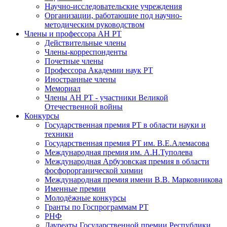
Научно-исследовательские учреждения
Организации, работающие под научно-
методическим руководством
Члены и профессора АН РТ
Действительные члены
Члены-корреспонденты
Почетные члены
Профессора Академии наук РТ
Иностранные члены
Мемориал
Члены АН РТ - участники Великой
Отечественной войны
Конкурсы
Государственная премия РТ в области науки и
техники
Государственная премия РТ им. В.Е.Алемасова
Международная премия им. А.Н.Туполева
Международная Арбузовская премия в области
фосфорорганической химии
Международная премия имени В.В. Марковникова
Именные премии
Молодёжные конкурсы
Гранты по Госпрограммам РТ
РНФ
Лауреаты Государственной премии Республики