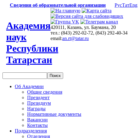
Сведения об образовательной организации
Рус
Тат
Eng
Академия
420111, Казань, ул. Баумана, 20
тел.: (843) 292-02-72, (843) 292-40-34
наук
email:
an.rt@tatar.ru
Республики
Татарстан
Об Академии
Общие сведения
Президент
Президиум
Награды
Нормативные документы
Вакансии
Контакты
Подразделения
Отделения